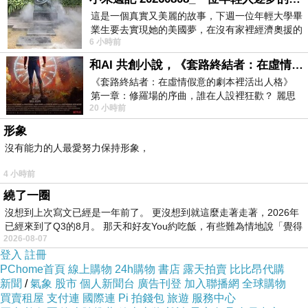
這是一個真實又美麗的故事，下週一位年輕大學畢
業生要去實現她的美國夢，在沒有家裡經濟奧援的
6 小時前
情況下，靠著自我努力工作累積出國基
圖片來源：
Arase‏ @amz_ars
和AI 共創小說，《套路終結者：在虛情假意的劇本裡活出人格》
《套路終結者：在虛情假意的劇本裡活出人格》
第一章：修羅場的序曲，誰在人設裡狂歡？ 麗思
20 小時前
卡爾頓酒店的總統套房內，燈光昏
這位想像力很豐富的網友說，拍糊的照片好像揮
形象
出右鉤拳的柴犬，還順手用線條畫出輪廓，引起
沒有能力的人最愛努力保持形象，
眾多創作者躍躍欲試，「右鉤拳柴犬」也跟著忽
4 小時前
然爆紅。
繞了一圈
沒想到上次寫文已經是一年前了。 更沒想到就這麼走著走著，2026年
已經來到了Q3的8月。 那天和好友You約吃飯，有些難為情地說「覺得
2026-08-07
登入
註冊
PChome首頁
線上購物
24h購物
書店
露天拍賣
比比昂代購
新聞
/
氣象
股市
個人新聞台
廣告刊登
加入聯播網
全球購物
買賣租屋
支付連
國際連
Pi 拍錢包
旅遊
服務中心