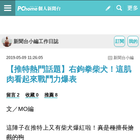
新聞台小編工作日誌
訂閱
我的
2019-05-09 11:26:05
新聞台小編
【推特熱門話題】右鉤拳柴犬！這肌
肉看起來戰鬥力爆表
留言 2
收藏 0
推薦 8
文／MO編
這陣子在推特上又有柴犬爆紅啦！
真是種擅長搶
戲的狗