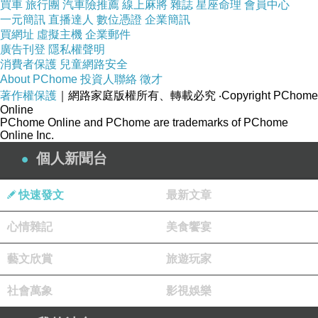
買車
旅行團
汽車險推薦
線上麻將
雜誌
星座命理
會員中心
一元簡訊
直播達人
數位憑證
企業簡訊
買網址
虛擬主機
企業郵件
廣告刊登
隱私權聲明
消費者保護
兒童網路安全
About PChome
投資人聯絡
徵才
著作權保護
｜網路家庭版權所有、轉載必究
‧Copyright PChome
Online
PChome Online and PChome are trademarks of PChome
Online Inc.
個人新聞台
快速發文
最新文章
心情雜記
美食饗宴
藝文欣賞
旅遊玩家
社會萬象
影視娛樂