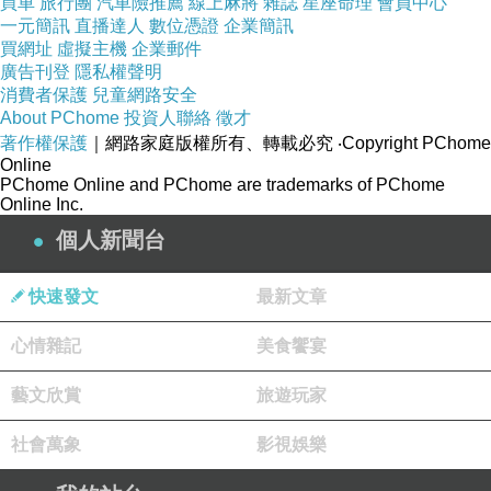
買車
旅行團
汽車險推薦
線上麻將
雜誌
星座命理
會員中心
一元簡訊
直播達人
數位憑證
企業簡訊
買網址
虛擬主機
企業郵件
廣告刊登
隱私權聲明
消費者保護
兒童網路安全
About PChome
投資人聯絡
徵才
著作權保護
｜網路家庭版權所有、轉載必究
‧Copyright PChome
Online
PChome Online and PChome are trademarks of PChome
Online Inc.
個人新聞台
快速發文
最新文章
心情雜記
美食饗宴
藝文欣賞
旅遊玩家
社會萬象
影視娛樂