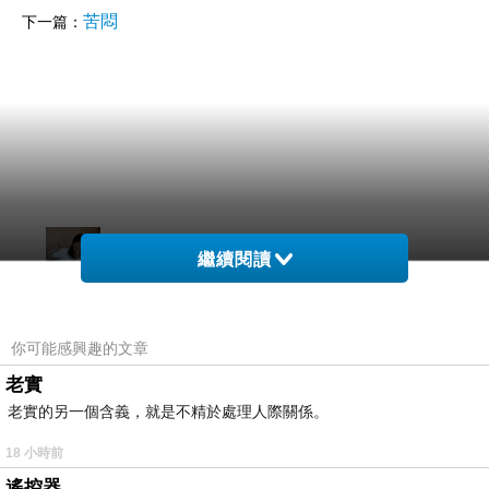
苦悶
下一篇：
小洋子
繼續閱讀
2024-10-01 01:45:21
夜，和以往不同
寧靜的心思
點燃不起群星
你可能感興趣的文章
叫醒每一雙眼
老實
將，寫滿的月色倒入水中
老實的另一個含義，就是不精於處理人際關係。
小洋子
18 小時前
荷塘詩韻 二
遙控器