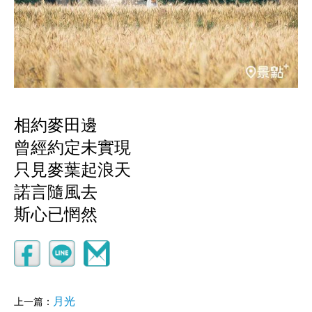
相約麥田邊
曾經約定未實現
只見麥葉起浪天
諾言隨風去
斯心已惘然
月光
上一篇：