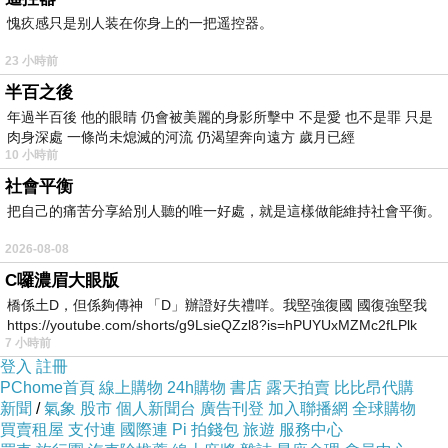
2024-09-29 11:54:00
愧疚感只是别人装在你身上的一把遥控器。
台中大雅 有小麥田 ， 我在 FB 看過 書友 介紹 通常
23 小時前
三月底 前會收割。
半百之後
風一吹 麥浪翻飛 也是一番風情 。
年過半百後 他的眼睛 仍會被美麗的身影所擊中 不是愛 也不是罪 只是
肉身深處 一條尚未熄滅的河流 仍渴望奔向遠方 歲月已經
劉漢菁
10 小時前
2024-09-29 05:58:46
社會平衡
賞美詩
把自己的痛苦分享給別人聽的唯一好處，就是這樣做能維持社會平衡。
問好.平安.順心.
2026-08-08
C囉濃眉大眼版
看更多回應
橋係土D，但係夠傳神 「D」辦證好失禮咩。我堅強復國 國復強堅我
https://youtube.com/shorts/g9LsieQZzl8?is=hPUYUxMZMc2fLPlk
7 小時前
登入
註冊
PChome首頁
線上購物
24h購物
書店
露天拍賣
比比昂代購
新聞
/
氣象
股市
個人新聞台
廣告刊登
加入聯播網
全球購物
買賣租屋
支付連
國際連
Pi 拍錢包
旅遊
服務中心