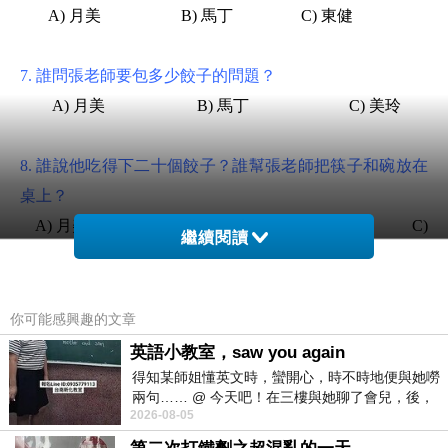
A)
月美
B)
馬丁
C)
東健
7.
誰問張老師要包多少餃子的問題？
A)
月美
B)
馬丁
C)
美玲
8.
誰說他吃得下二十個餃子？誰幫張老師把筷子和碗放在
桌上？
A)
月美、美玲
B)
馬丁、月美
C)
繼續閱讀
東健、美玲
9.
為什麼平時包餃子或吃東西前先洗手？哪個錯？
你可能感興趣的文章
A)
細菌 xì jùn
會跑到食物裡
英語小教室，saw you again
B)
衞生習慣 wèishēngxí guàn
得知某師姐懂英文時，蠻開心，時不時地便與她嘮
兩句…… @ 今天吧！在三樓與她聊了會兒，後，
C)
手有傷口
shāng kǒu
2026-08-05
下二樓居然又撞到她，於是
10.
張老師提到準備的材料大概可以包多少個餃子？