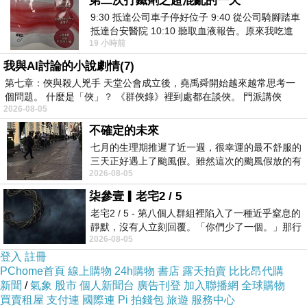
第二次打鐵劑之超混亂的一天
A) 50-70
個
B) 100
個
9:30 抵達公司車子停好位子 9:40 從公司騎腳踏車
抵達台安醫院 10:10 聽取血液報告。原來我吃進
C)100- 120
個
19 小時前
去的 B12 彌可保並非沒有吸收而是超
11.
張老師家的飯廳，可坐得下幾個人？
我與AI討論的小說劇情(7)
A) 5
個
B) 10
個
C) 15
個
第七章：俠與殺人兇手 天堂公會成立後，堯禹舜開始越來越常思考一
12.
請問包高麗菜
gāo lí cài
水餃須要哪些材料？
個問題。 什麼是「俠」？ 《群俠錄》裡到處都在談俠。 門派講俠
2026-08-05
X
、水餃皮
不確定的未來
Y
、餡 xiàn
(
絞肉
jiǎo
ròu
、醬油jiàng yóu、香油等
七月的生理期推遲了近一週，很幸運的最不舒服的
三天正好遇上了颱風假。雖然這次的颱風假放的有
xiāng yóu
děng
)
2026-08-05
點虛，因為風雨不大，但這也是最想要的
Z
、高麗菜
柒參壹▎老宅2 / 5
A) XY
B) XZ
C)XYZ
老宅2 / 5 - 第八個人群組裡陷入了一種近乎窒息的
靜默，沒有人立刻回覆。「你們少了一個。」那行
13.
他們煮水餃，配什麼湯呢？
2026-08-05
字像一顆冰冷的鐵釘，硬生生刺進螢
A)
玉米濃湯
B)
貢丸湯
C)
酸辣湯
登入
註冊
PChome首頁
線上購物
24h購物
書店
露天拍賣
比比昂代購
新聞
/
氣象
股市
個人新聞台
廣告刊登
加入聯播網
全球購物
買賣租屋
支付連
國際連
Pi 拍錢包
旅遊
服務中心