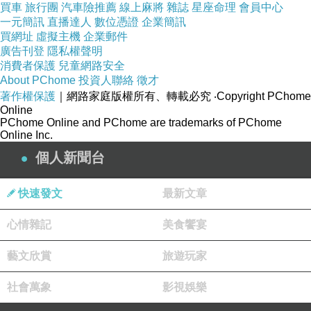
買車
旅行團
汽車險推薦
線上麻將
雜誌
星座命理
會員中心
一元簡訊
直播達人
數位憑證
企業簡訊
買網址
虛擬主機
企業郵件
廣告刊登
隱私權聲明
消費者保護
兒童網路安全
About PChome
投資人聯絡
徵才
著作權保護
｜網路家庭版權所有、轉載必究
‧Copyright PChome
Online
PChome Online and PChome are trademarks of PChome
Online Inc.
14
填充：
個人新聞台
回宿舍， 我
________(
掛／把
)
鞋子脫了，然後再
_______(
拿／把
)
書放在桌子上了。
快速發文
最新文章
心情雜記
美食饗宴
15.
填充：
藝文欣賞
旅遊玩家
室友
__________(
幫／把
)
我煮好餃子，我看到盤子裡
的水餃
______(
破
/
壞
)
了二顆，
社會萬象
影視娛樂