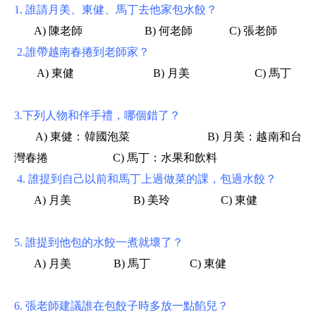
1.
誰請月美、東健、馬丁去他家包水餃？
A)
陳老師
B)
何老師
C) 張
老師
2.
誰帶越南春捲到老師家？
A)
東健
B)
月美
C)
馬丁
3.
下列人物和
伴手禮
，哪個錯了？
A)
東健：韓國泡菜
B)
月美：越南和台
灣春捲
C)
馬丁：水果和飲料
4.
誰
提到自己以前和馬丁上過做菜的課，包過水餃？
A)
月美
B)
美玲
C)
東健
5.
誰提到他包的水餃一煮就壞了？
A)
月美
B)
馬丁
C)
東健
6.
張老師建議誰在包餃子時多放一點餡兒？