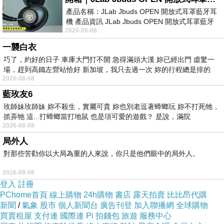
產品名稱：JLab Jbuds OPEN 開放式耳罩藍牙耳
機 產品資訊 JLab Jbuds OPEN 開放式耳罩藍牙
2026-08-08
耳機評語：非常有特色，值得喜愛美型工
一襲白衣
巧了，約好的日子 車庫大門打不開 急得滿頭大漢 妳已經出門 虛驚一
場，趕到高鐵左營站恰好 新加坡，我只去過一次 妳的行程總是排的
2026-08-08
藍玫友6
玫師妹玫師妹 妳不殺生，實屬可貴 妳也別老逗著蟑螂玩 妳不打死牠，
抓弄牠 這...打蟑螂當打地鼠 也是項可愛的遊戲？ 是說，滿院
2026-08-08
局外人
對那些苦勸你以大局為重的人來說，你只是他們眼中的局外人。
2026-08-08
登入
註冊
PChome首頁
線上購物
24h購物
書店
露天拍賣
比比昂代購
新聞
/
氣象
股市
個人新聞台
廣告刊登
加入聯播網
全球購物
買賣租屋
支付連
國際連
Pi 拍錢包
旅遊
服務中心