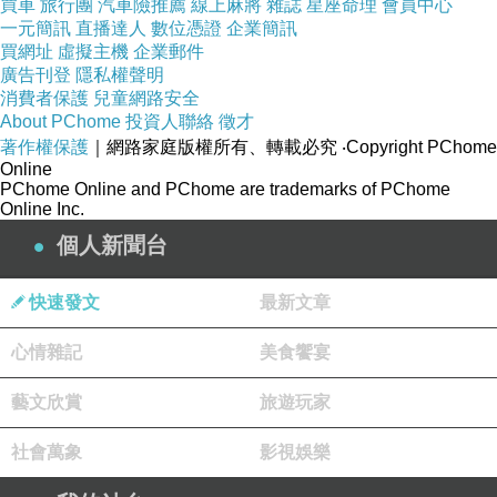
買車
旅行團
汽車險推薦
線上麻將
雜誌
星座命理
會員中心
一元簡訊
直播達人
數位憑證
企業簡訊
買網址
虛擬主機
企業郵件
廣告刊登
隱私權聲明
消費者保護
兒童網路安全
About PChome
投資人聯絡
徵才
著作權保護
｜網路家庭版權所有、轉載必究
‧Copyright PChome
Online
PChome Online and PChome are trademarks of PChome
Online Inc.
個人新聞台
快速發文
最新文章
心情雜記
美食饗宴
藝文欣賞
旅遊玩家
社會萬象
影視娛樂