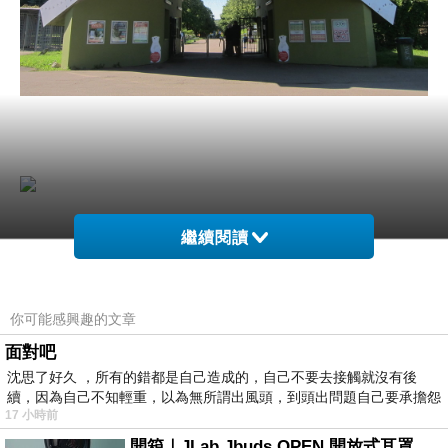
繼續閱讀
你可能感興趣的文章
面對吧
沈思了好久 ，所有的錯都是自己造成的，自己不要去接觸就沒有後
續，因為自己不知輕重，以為無所謂出風頭，到頭出問題自己要承擔怨
17 小時前
不
開箱｜JLab Jbuds OPEN 開放式耳罩藍牙耳機 - 設計美學，輕巧、透氣、環境音全物理達成！