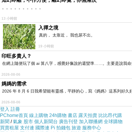
知幻即離，不作方便，離幻即覺，亦無漸次
。。。。。。。。。。
13 小時前
入禪之境
真的， 太靠近， 我也尿不出。
馬爾默城堡Malmo Museer (Malmohus cast
19 小時前
印旺多貴人？
在網上隨便玩了個 ai 算八字，感覺好像說的還蠻準……。主要是說
2026-08-06
媽媽的需求
2026 年 8 月 6 日我希望能有靈感，平靜的心，寫《媽媽》這系
2026-08-06
登入
註冊
PChome首頁
線上購物
24h購物
書店
露天拍賣
比比昂代購
新聞
/
氣象
股市
個人新聞台
廣告刊登
加入聯播網
全球購物
買賣租屋
支付連
國際連
Pi 拍錢包
旅遊
服務中心