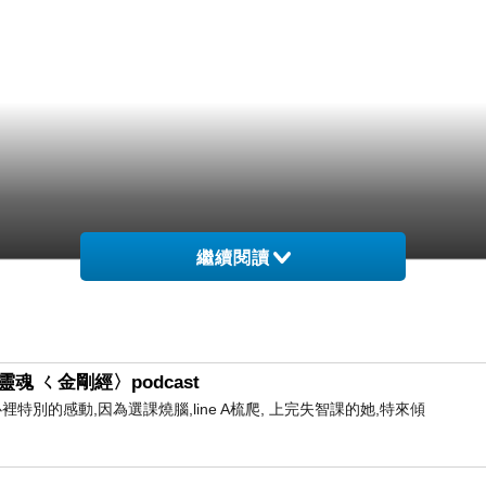
繼續閱讀
魂 ㄑ金剛經〉podcast
心裡特別的感動,因為選課燒腦,line A梳爬, 上完失智課的她,特來傾