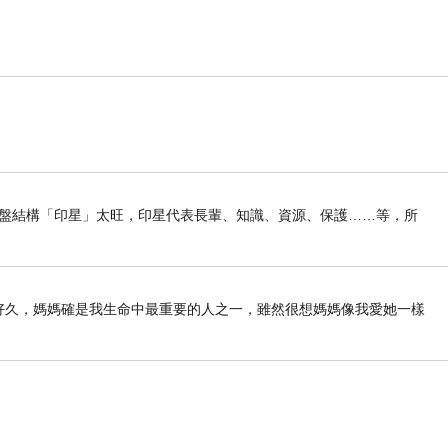
le)
我命盤結構「印星」太旺，印星代表長輩、知識、資源、保護……等，所
列好久好久，媽媽確是我生命中最重要的人之一，雖然很想媽媽像我愛她一樣