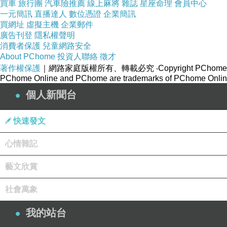
買車
旅行團
汽車險推薦
線上麻將
雜誌
星座命理
會員中心
一元簡訊
直播達人
數位憑證
企業簡訊
買網址
虛擬主機
企業郵件
廣告刊登
隱私權聲明
城堡只是表面，內裡其實是自然博物館
消費者保護
兒童網路安全
About PChome
投資人聯絡
徵才
著作權保護
｜網路家庭版權所有、轉載必究
‧Copyright PChome
PChome Online and PChome are trademarks of PChome Online
個人新聞台
快速發文
心情雜記
藝文欣賞
社會萬象
我的站台