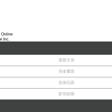
 Online
 Inc.
最新文章
美食饗宴
旅遊玩家
影視娛樂