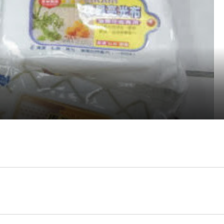
、平光吸油紙、超質洗衣袋
4
入組及皮革亮光布