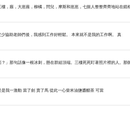
子前。三樓，廄，大崽蕥，柳橘，閆兒，摩斯和崽崽，七個人整整齊齊地站在鏡
定少協助老師們後，我感到工作好輕鬆。 本來就不是我的工作啊。 真
留在裡面？」那句話像一根冰刺，懸在群組頂端。三樓死死盯著照片裡的人。那
是我一激動 當了劍 賣了馬 從此一心柴米油鹽醬醋茶 可當