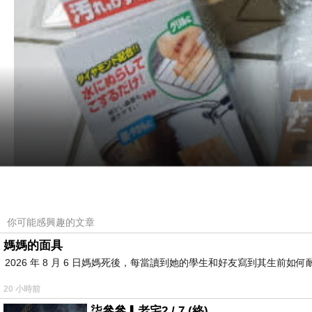
你可能感興趣的文章
媽媽的面具
2026 年 8 月 6 日媽媽死後，每當讀到她的學生和好友寫到其生
這次試用的
8
項生活用品包含
:
鑽石去焦布、廚房全
20 小時前
柒參參▎老宅2 / 7 (終)