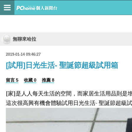
無聊來哈拉
2019-01-14 09:46:27
[試用]日光生活- 聖誕節超級試用箱
留言 5
收藏 0
推薦 8
[
家
]
是人人每天生活的空間，而家居生活用品則是
這次很高興有機會體驗試用日光生活
-
聖誕節超級