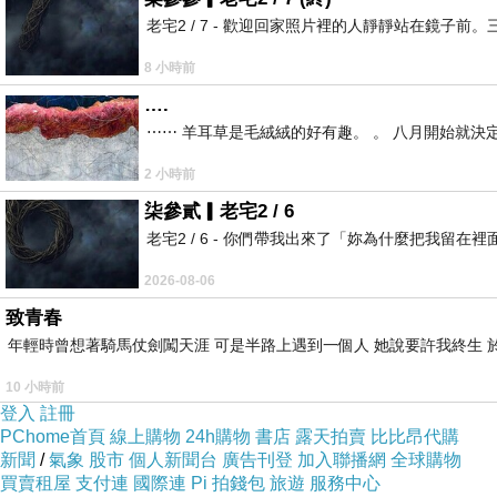
老宅2 / 7 - 歡迎回家照片裡的人靜靜站在鏡
鑽石去焦布
8 小時前
….
⋯⋯ 羊耳草是毛絨絨的好有趣。 。 八月開始就決
2 小時前
柒參貳▎老宅2 / 6
老宅2 / 6 - 你們帶我出來了「妳為什麼把我
2026-08-06
致青春
年輕時曾想著騎馬仗劍闖天涯 可是半路上遇到一個人 她說要許我終生 於
10 小時前
登入
註冊
PChome首頁
線上購物
24h購物
書店
露天拍賣
比比昂代購
新聞
/
氣象
股市
個人新聞台
廣告刊登
加入聯播網
全球購物
買賣租屋
支付連
國際連
Pi 拍錢包
旅遊
服務中心