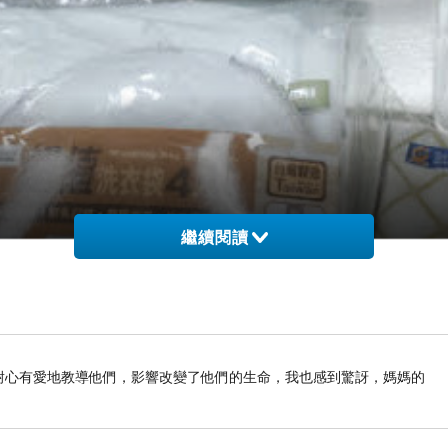
繼續閱讀
前如何耐心有愛地教導他們，影響改變了他們的生命，我也感到驚訝，媽媽的
能四件組、竹炭抹布 、廚房光亮布、陽極兩用火烤盤