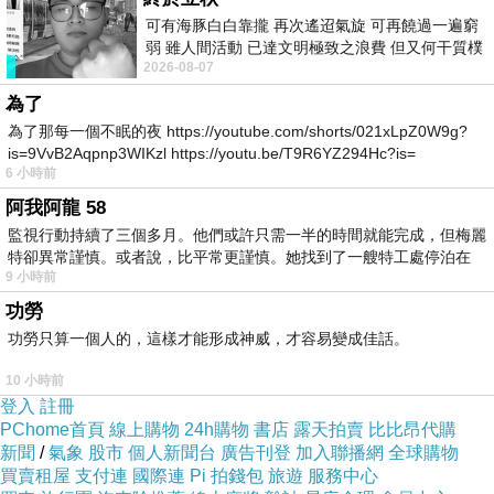
可有海豚白白靠攏 再次遙迢氣旋 可再饒過一遍窮
弱 雖人間活動 已達文明極致之浪費 但又何干質樸
2026-08-07
者 只能白白陪葬
為了
為了那每一個不眠的夜 https://youtube.com/shorts/021xLpZ0W9g?
.
is=9VvB2Aqpnp3WIKzl https://youtu.be/T9R6YZ294Hc?is=
沒吃早飯的習慣
6 小時前
阿我阿龍 58
我只吃晚飯
監視行動持續了三個多月。他們或許只需一半的時間就能完成，但梅麗
回台灣早點攤
特卻異常謹慎。或者說，比平常更謹慎。她找到了一艘特工處停泊在
算是一種考驗
9 小時前
功勞
.
功勞只算一個人的，這樣才能形成神威，才容易變成佳話。
10 小時前
.
登入
註冊
品格也有冬令營
PChome首頁
線上購物
24h購物
書店
露天拍賣
比比昂代購
新聞
/
氣象
股市
個人新聞台
廣告刊登
加入聯播網
全球購物
很想知道學什麼？
買賣租屋
支付連
國際連
Pi 拍錢包
旅遊
服務中心