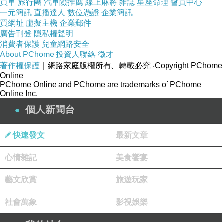
.
買車
旅行團
汽車險推薦
線上麻將
雜誌
星座命理
會員中心
一元簡訊
直播達人
數位憑證
企業簡訊
買網址
虛擬主機
企業郵件
.
廣告刊登
隱私權聲明
消費者保護
兒童網路安全
無法忍受的89秒
About PChome
投資人聯絡
徵才
這還是少的
著作權保護
｜網路家庭版權所有、轉載必究
‧Copyright PChome
Online
遇過幾個從99起跳
PChome Online and PChome are trademarks of PChome
起跳前還有些空檔
Online Inc.
個人新聞台
走路最環保卻最多的窒礙
.
快速發文
最新文章
.
心情雜記
美食饗宴
傳統市場我比較少買
藝文欣賞
旅遊玩家
除非買現成
社會萬象
影視娛樂
其它需要比較花時間整理