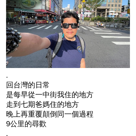
.
回台灣的日常
是每早從一中街我住的地方
走到七期爸媽住的地方
晚上再重覆顛倒同一個過程
9公里的尋歡
.