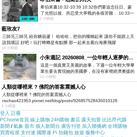
希伯來書10:32-10:39 10:32你們要追念往日、蒙
了光照以後、所忍受大爭戰的各樣苦難． 10:33一
2 小時前
面被毀謗、遭患難、成了戲景、叫眾人
藍玫友7
三師兄三師兄 給你糖葫蘆！ 哈哈哈，把你的嘴糊起來 讓你不能跟上天
說我壞話 好吧！玩打蟑螂是有點髒 那一起來去看白海豚飛躍
16 小時前
小朱週記 20260808_一位年輕人逐夢的真實故事
這是一個真實又美麗的故事，下週一位年輕大學畢
業生要去實現她的美國夢，在沒有家裡經濟奧援的
14 小時前
情況下，靠著自我努力工作累積出國基
人類從哪裡來 ? 佛陀的答案震撼人心
人類從哪裡來 ? 佛陀的答案震撼人心
rischao421953.pixnet.net/blog/posts/926857528435010128
2 小時前
登入
註冊
PChome首頁
線上購物
24h購物
書店
露天拍賣
比比昂代購
新聞
/
氣象
股市
個人新聞台
廣告刊登
加入聯播網
全球購物
買賣租屋
支付連
國際連
Pi 拍錢包
旅遊
服務中心