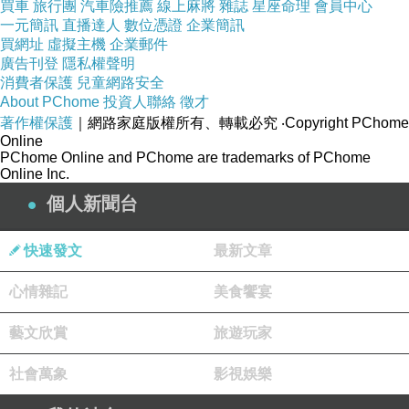
買車
旅行團
汽車險推薦
線上麻將
雜誌
星座命理
會員中心
一元簡訊
直播達人
數位憑證
企業簡訊
買網址
虛擬主機
企業郵件
廣告刊登
隱私權聲明
消費者保護
兒童網路安全
About PChome
投資人聯絡
徵才
著作權保護
｜網路家庭版權所有、轉載必究
‧Copyright PChome
Online
PChome Online and PChome are trademarks of PChome
Online Inc.
個人新聞台
快速發文
最新文章
心情雜記
美食饗宴
藝文欣賞
旅遊玩家
社會萬象
影視娛樂