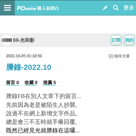
69-光和影
訂閱
我的
2022-10-05 01:18:50
咖啡光暈
謄錄-2022.10
留言 0
收藏 0
推薦 5
謄錄FB在別人文章下的留言...
先前因為老是被陌生人抄襲,
說過不在網上新增文字作品,
總是會三不五時就手癢回覆,
既然已經見光就謄錄在這囉...