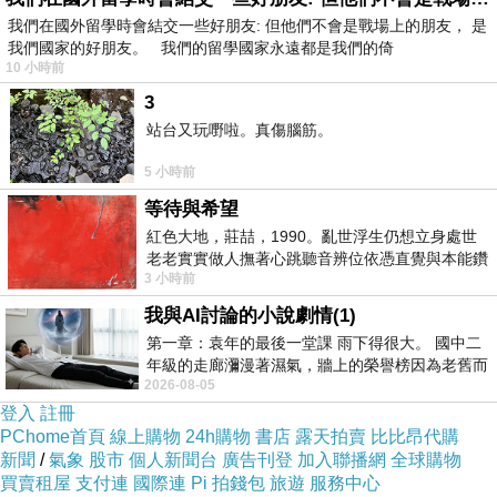
我們在國外留學時會結交一些好朋友: 但他們不會是戰場上的朋友， 是
我們國家的好朋友。 我們的留學國家永遠都是我們的倚
10 小時前
3
站台又玩嘢啦。真傷腦筋。
5 小時前
等待與希望
紅色大地，莊喆，1990。亂世浮生仍想立身處世
老老實實做人撫著心跳聽音辨位依憑直覺與本能鑽
3 小時前
向裂隙的亮處探索另一個心聲另一個共鳴的
我與AI討論的小說劇情(1)
第一章：袁年的最後一堂課 雨下得很大。 國中二
年級的走廊瀰漫著濕氣，牆上的榮譽榜因為老舊而
2026-08-05
微微捲起。 堯禹舜站在辦公室外，手
登入
註冊
PChome首頁
線上購物
24h購物
書店
露天拍賣
比比昂代購
新聞
/
氣象
股市
個人新聞台
廣告刊登
加入聯播網
全球購物
買賣租屋
支付連
國際連
Pi 拍錢包
旅遊
服務中心