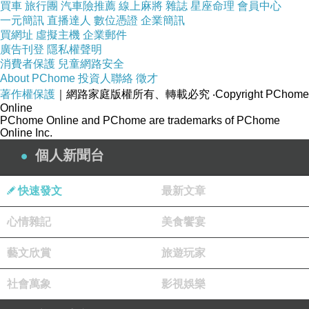
買車
旅行團
汽車險推薦
線上麻將
雜誌
星座命理
會員中心
一元簡訊
直播達人
數位憑證
企業簡訊
買網址
虛擬主機
企業郵件
廣告刊登
隱私權聲明
消費者保護
兒童網路安全
About PChome
投資人聯絡
徵才
著作權保護
｜網路家庭版權所有、轉載必究
‧Copyright PChome
Online
PChome Online and PChome are trademarks of PChome
Online Inc.
個人新聞台
快速發文
最新文章
心情雜記
美食饗宴
藝文欣賞
旅遊玩家
社會萬象
影視娛樂