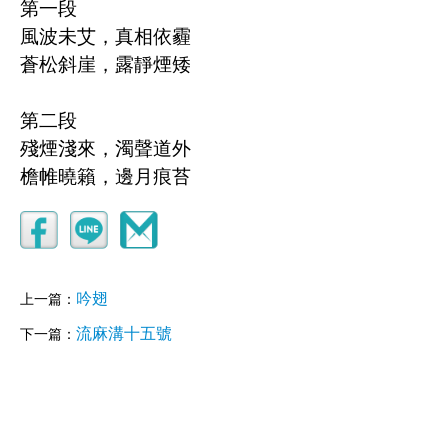
第一段
風波未艾，真相依霾
蒼松斜崖，露靜煙矮
第二段
殘煙淺來，濁聲道外
檐帷曉籟，邊月痕苔
吟翅
上一篇：
流麻溝十五號
下一篇：