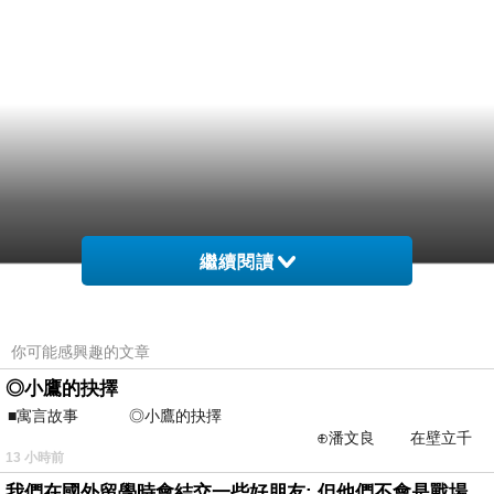
繼續閱讀
你可能感興趣的文章
◎小鷹的抉擇
■寓言故事 ◎小鷹的抉擇
⊕潘文良 在壁立千
13 小時前
仞的懸崖上，有一座遮天蔽
我們在國外留學時會結交一些好朋友: 但他們不會是戰場上的朋友