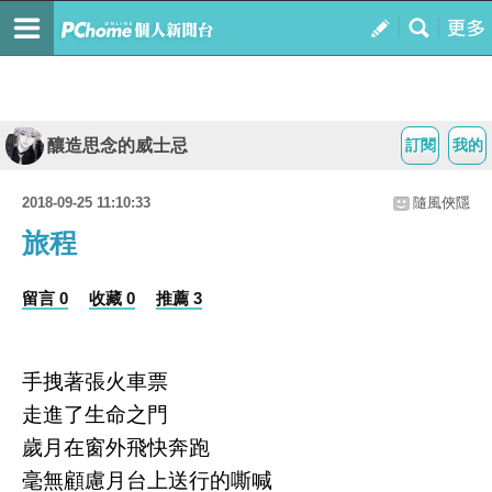
釀造思念的威士忌
訂閱
我的
2018-09-25 11:10:33
隨風俠隱
旅程
留言 0
收藏 0
推薦 3
手拽著張火車票
走進了生命之門
歲月在窗外飛快奔跑
毫無顧慮月台上送行的嘶喊