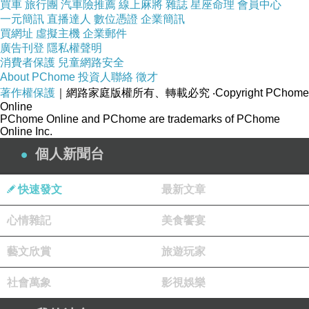
買車
旅行團
汽車險推薦
線上麻將
雜誌
星座命理
會員中心
一元簡訊
直播達人
數位憑證
企業簡訊
買網址
虛擬主機
企業郵件
廣告刊登
隱私權聲明
消費者保護
兒童網路安全
About PChome
投資人聯絡
徵才
著作權保護
｜網路家庭版權所有、轉載必究
‧Copyright PChome
Online
PChome Online and PChome are trademarks of PChome
Online Inc.
個人新聞台
快速發文
最新文章
心情雜記
美食饗宴
藝文欣賞
旅遊玩家
社會萬象
影視娛樂