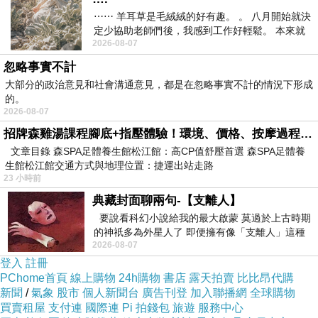
⋯⋯ 羊耳草是毛絨絨的好有趣。 。 八月開始就決
定少協助老師們後，我感到工作好輕鬆。 本來就
2026-08-07
不是我的工作啊。 真
忽略事實不計
大部分的政治意見和社會溝通意見，都是在忽略事實不計的情況下形成
的。
2026-08-07
招牌森雞湯課程腳底+指壓體驗！環境、價格、按摩過程全紀錄，森SPA足體養生館松江館最新價格表
文章目錄 森SPA足體養生館松江館：高CP值舒壓首選 森SPA足體養
生館松江館交通方式與地理位置：捷運出站走路
23 小時前
典藏封面聊兩句-【支離人】
要說看科幻小說給我的最大啟蒙 莫過於上古時期
的神祇多為外星人了 即便擁有像「支離人」這種
2026-08-07
驚世駭俗的神通法門 也未必讀
登入
註冊
PChome首頁
線上購物
24h購物
書店
露天拍賣
比比昂代購
新聞
/
氣象
股市
個人新聞台
廣告刊登
加入聯播網
全球購物
買賣租屋
支付連
國際連
Pi 拍錢包
旅遊
服務中心