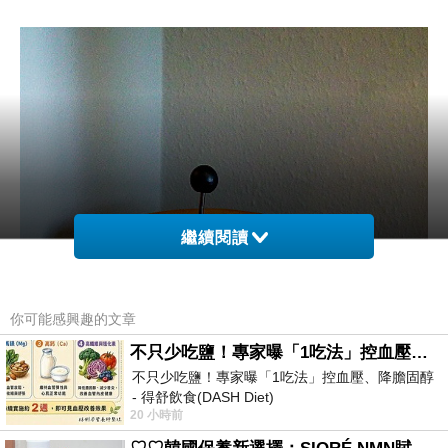
繼續閱讀
你可能感興趣的文章
不只少吃鹽！專家曝「1吃法」控血壓、降膽固醇 - 得舒飲食(DASH Diet)
不只少吃鹽！專家曝「1吃法」控血壓、降膽固醇
- 得舒飲食(DASH Diet)
20 小時前
https://www.facebook.com/dietitiansophia/
posts/157966