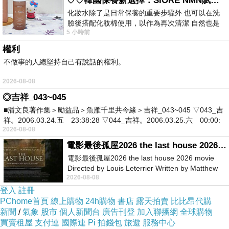
♡♡韓國保養新選擇：SIORÉ NMN賦活泡泡化妝水♡♡
化妝水除了是日常保養的重要步驟外 也可以在洗
臉後搭配化妝棉使用，以作為再次清潔 自然也是
5 小時前
我的保養必備品項 不過，我對於化妝
權利
不做事的人總堅持自己有說話的權利。
2026-08-08
◎吉祥_043~045
■潘文良著作集＞勵益品＞魚雁千里共今緣＞吉祥_043~045 ▽043_吉
祥。2006.03.24.五 23:38:28 ▽044_吉祥。2006.03.25.六 00:00:
2026-08-08
電影最後孤屋2026 the last house 2026 movie
電影最後孤屋2026 the last house 2026 movie
Directed by Louis Leterrier Written by Matthew
2026-08-08
Robinson Starring Greta Lee Wa
早餐的飲料我們當然選擇:熱咖啡(哈哈)
登入
註冊
PChome首頁
線上購物
24h購物
書店
露天拍賣
比比昂代購
新聞
/
氣象
股市
個人新聞台
廣告刊登
加入聯播網
全球購物
買賣租屋
支付連
國際連
Pi 拍錢包
旅遊
服務中心