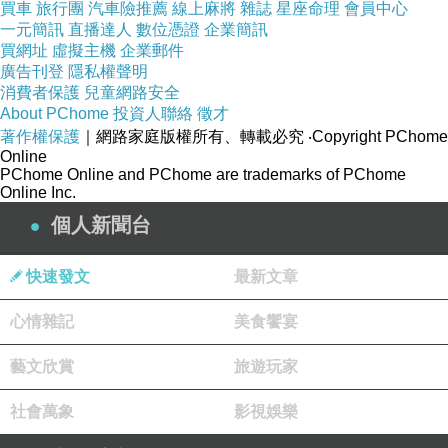
買車
旅行團
汽車險推薦
線上麻將
雜誌
星座命理
會員中心
一元簡訊
直播達人
數位憑證
企業簡訊
第一天我選擇"傳統
英式早餐
":大培根、炒蛋、烤番茄、黑
買網址
虛擬主機
企業郵件
布丁、煎蘑菇、英式香腸和茄汁焗豆,這也是一道我很喜歡
廣告刊登
隱私權聲明
消費者保護
兒童網路安全
的料理,堪稱英國之旅中,早餐桌上的美麗風景
About PChome
投資人聯絡
徵才
著作權保護
｜網路家庭版權所有、轉載必究
‧Copyright PChome
Online
PChome Online and PChome are trademarks of PChome
Online Inc.
個人新聞台
快速發文
最新文章
心情雜記
美食饗宴
藝文欣賞
旅遊玩家
社會萬象
影視娛樂