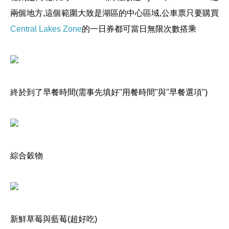
兩個地方,這個範圍大致是湖區的中心區域,公車票只要購買
Central Lakes Zone
的一日券都可當日無限次數搭乘
終於到了早餐時間(需事先填好"用餐時間"與"早餐選項")
綜合穀物
新鮮草莓與藍莓(超好吃)