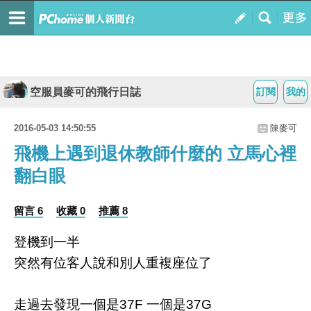
空服員麥可的飛行日誌
訂閱
我的
2016-05-03 14:50:55
陳麥可
飛機上遇到退休教師什麼的 立馬心裡
翻白眼
留言 6
收藏 0
推薦 8
登機到一半
突然有位客人說和別人重複座位了
走過去發現一個是37F 一個是37G