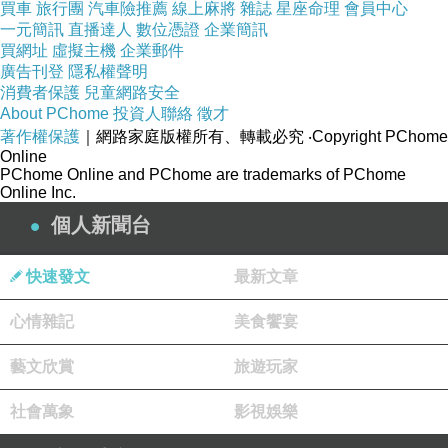
買車
旅行團
汽車險推薦
線上麻將
雜誌
星座命理
會員中心
男人必須有的
http://www.yyj.tw/
一元簡訊
直播達人
數位憑證
企業簡訊
買網址
虛擬主機
企業郵件
特
廣告刊登
隱私權聲明
2016-05-04 23:40:04
消費者保護
兒童網路安全
About PChome
投資人聯絡
徵才
破西瓜上榜了 國文老師很開心
著作權保護
｜網路家庭版權所有、轉載必究
‧Copyright PChome
Online
PChome Online and PChome are trademarks of PChome
看更多回應
Online Inc.
個人新聞台
快速發文
最新文章
心情雜記
美食饗宴
藝文欣賞
旅遊玩家
社會萬象
影視娛樂