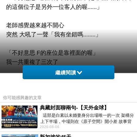
的這個位子是另外一位客人的喔......」
老師感覺越來越不開心
突然 大吼了一聲「我有坐錯嗎........」
「不好意思 F的座位是靠裡面的喔」
我一共重複了三次了
繼續閱讀
「什麼裡面外面 你講話真的很不清楚你應該說我
是第二個座位 什麼叫裡面的座位難怪我會坐
你可能感興趣的文章
錯.....」
典藏封面聊兩句-【天外金球】
這部是白素以未婚妻身分出場唯一的一次 架構分
心理忍不住一吼 你老師的破西瓜
上下半場，中場則在《原子空間》開小差 故事背
2026-08-06
景影射西藏境外流亡 地下組織