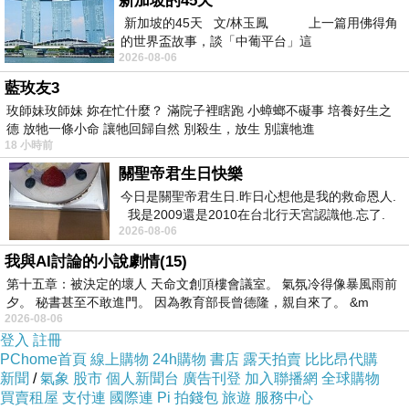
新加坡的45天
新加坡的45天 文/林玉鳳 上一篇用佛得角
的世界盃故事，談「中葡平台」這
2026-08-06
藍玫友3
玫師妹玫師妹 妳在忙什麼？ 滿院子裡瞎跑 小蟑螂不礙事 培養好生之
德 放牠一條小命 讓牠回歸自然 別殺生，放生 別讓牠進
18 小時前
關聖帝君生日快樂
今日是關聖帝君生日.昨日心想他是我的救命恩人.
tgbhn5
我是2009還是2010在台北行天宮認識他.忘了.
2020-09-01 10:00:14
2026-08-06
一個奇摩交友的網友學
~~感謝分享，文章寫的不錯~~
我與AI討論的小說劇情(15)
第十五章：被決定的壞人 天命文創頂樓會議室。 氣氛冷得像暴風雨前
夕。 秘書甚至不敢進門。 因為教育部長曾德隆，親自來了。 &m
http://www.poxet-60.tw
2026-08-06
登入
註冊
威爾剛
PChome首頁
線上購物
24h購物
書店
露天拍賣
比比昂代購
2019-12-16 10:14:24
新聞
/
氣象
股市
個人新聞台
廣告刊登
加入聯播網
全球購物
感謝分享!
買賣租屋
支付連
國際連
Pi 拍錢包
旅遊
服務中心