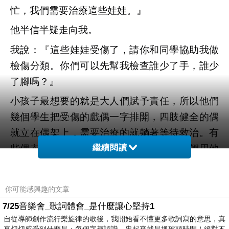
忙，我們需要治療這些娃娃。』
他半信半疑走向我。
我說：『這些娃娃受傷了，請你和同學協助我做
檢傷分類。你們可以先幫我檢查誰少了手，誰少
了腳嗎？』
小孩子最想要的就是大人們賦予責任，所以他們
幾個學生把受傷的戲偶一字排開，四肢健全的偶
就立在偶架上，需要治療的就躺著等待救治。有
些偶衣掉的布片和飾品道具，我也請孩子們用他
繼續閱讀
們的觀察力找出是哪個角色掉的東西。
不知道從什時候開始，冠群已經拿著孫悟空在舞
你可能感興趣的文章
動金箍棒了。
7/25音樂會_歌詞體會_是什麼讓心堅持1
我有點意外，問他：『那你現在不怕了嗎？』
自從導師創作流行樂旋律的歌後，我開始看不懂更多歌詞寫的意思，真