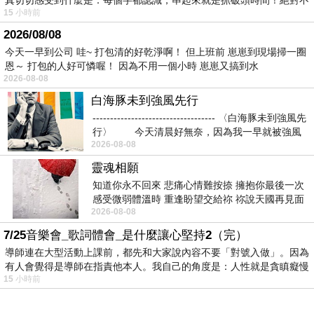
真切切感受到什麼是：每個字都認識，串起來就是抓破頭時間！絕對不
他說：『不怕了。』 他又補了一句：『而且還
15 小時前
很好玩。』
2026/08/08
今天一早到公司 哇~ 打包清的好乾淨啊！ 但上班前 崽崽到現場掃一圈
第二個星期上課，他一進教室就主動幫多多老師
恩～ 打包的人好可憐喔！ 因為不用一個小時 崽崽又搞到水
2026-08-08
整理戲偶，馬上就收到很棒的小助教。
白海豚未到強風先行
雲林縣縣立文光國小湖口分校
----------------------------------- 〈白海豚未到強風先
行〉 今天清晨好無奈，因為我一早就被強風
2026-08-08
靈魂相願
知道你永不回來 悲痛心情難按捺 擁抱你最後一次
感受微弱體溫時 重逢盼望交給祢 祢說天國再見面
2026-08-08
此刻忍淚說別離 他日靈魂再
7/25音樂會_歌詞體會_是什麼讓心堅持2（完）
導師連在大型活動上課前，都先和大家說內容不要「對號入做」。因為
有人會覺得是導師在指責他本人。我自己的角度是：人性就是貪瞋癡慢
15 小時前