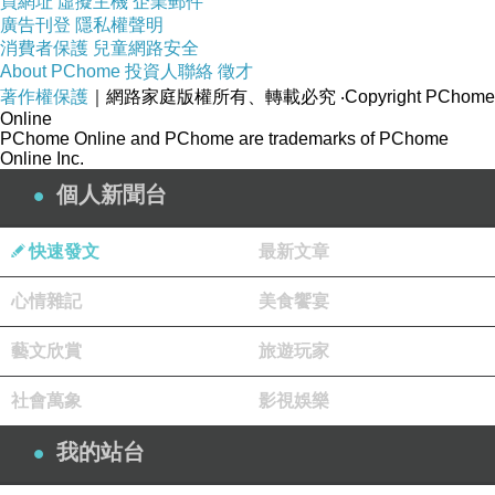
買網址
虛擬主機
企業郵件
廣告刊登
隱私權聲明
消費者保護
兒童網路安全
About PChome
投資人聯絡
徵才
著作權保護
｜網路家庭版權所有、轉載必究
‧Copyright PChome
Online
PChome Online and PChome are trademarks of PChome
Online Inc.
個人新聞台
快速發文
最新文章
心情雜記
美食饗宴
藝文欣賞
旅遊玩家
社會萬象
影視娛樂
我的站台