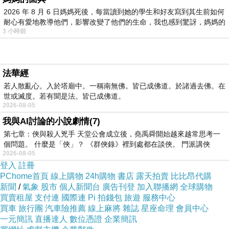
2026 年 8 月 6 日媽媽死後，每當讀到她的學生和好友寫到其生前如何
耐心有愛地教導他們，影響改變了他們的生命，我也感到驚訝，媽媽的
3 小時前
法華經
爭王記素還真 (1).JPG
若人散亂心。入於塔廟中。一稱南無佛。皆已成佛道。於諸過去佛。在
世或滅度。若有聞是法。皆已成佛道。
2026-08-05
我與AI討論的小說劇情(7)
第七章：俠與殺人兇手 天堂公會成立後，堯禹舜開始越來越常思考一
個問題。 什麼是「俠」？ 《群俠錄》裡到處都在談俠。 門派講俠
2026-08-05
登入
註冊
PChome首頁
線上購物
24h購物
書店
露天拍賣
比比昂代購
新聞
/
氣象
股市
個人新聞台
廣告刊登
加入聯播網
全球購物
買賣租屋
支付連
國際連
Pi 拍錢包
旅遊
服務中心
買車
旅行團
汽車險推薦
線上麻將
雜誌
星座命理
會員中心
一元簡訊
直播達人
數位憑證
企業簡訊