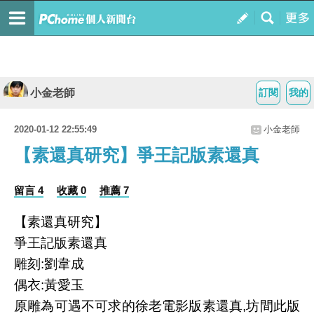
小金老師
訂閱
我的
2020-01-12 22:55:49
小金老師
【素還真研究】爭王記版素還真
留言 4
收藏 0
推薦 7
【素還真研究】
爭王記版素還真
雕刻:劉韋成
偶衣:黃愛玉
原雕為可遇不可求的徐老電影版素還真,坊間此版