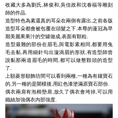
收藏大多為劉氏,林俊和,吳佳政和沈春福等雕刻
師的作品.
造型特色為素還真的耳朵在兩側有露出,之前各版
造型耳朵都會被包覆在頭髮之下.本尊的蓮冠為早
期美麗果果汁的空罐做成,表面有顆粒.
造型最難的部份在眉毛,與電影素相同,都要用兔
毛去黏,再用細針勾出漩渦眉的形狀,有造型師曾
說黏那兩道眉毛的時間,都可以做整顆頭的造型
了.
上額菱形額飾坊間可以看到兩種,一種為有鑲寶石
的,另一種的是開模後,用紅色漆塗滿原寶石部份.
偶衣兩肩有泡棉墊肩,放久了偶衣會垮掉,可以用
鐵絲加強偶衣內部強度.