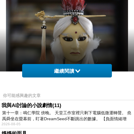
繼續閱讀
你可能感興趣的文章
我與AI討論的小說劇情(11)
第十一章：鳴仁學院 傍晚。 天堂工作室裡只剩下電腦低微運轉聲。 堯
禹舜坐在螢幕前，盯著DreamSeed不斷跳出的數據。 【負面情緒增
2026-08-05
媽媽的面具