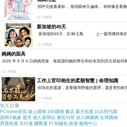
招呼完後看著妳， 發現眼神又偏移， 有時像是看胸
22 小時前
新加坡的45天
新加坡的45天 文/林玉鳳 上一篇用佛得角的
15 小時前
媽媽的面具
2026 年 8 月 6 日媽媽死後，每當讀到她的學生和好友寫到其生
14 小時前
工作上官印相生的柔順智慧 | 命理知識
你現在的退讓，是看懂局勢後的選擇，還是害怕衝
17 小時前
登入
註冊
PChome首頁
線上購物
24h購物
書店
露天拍賣
比比昂代購
新聞
/
氣象
股市
個人新聞台
廣告刊登
加入聯播網
全球購物
買賣租屋
支付連
國際連
Pi 拍錢包
旅遊
服務中心