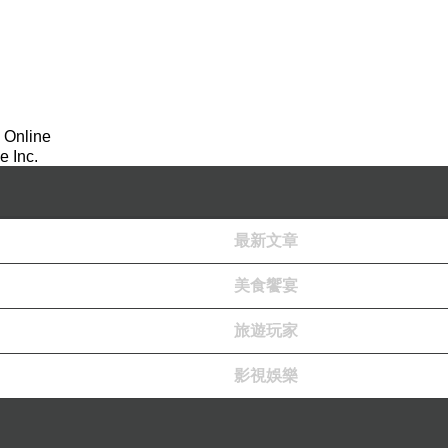
 Online
 Inc.
最新文章
美食饗宴
旅遊玩家
影視娛樂