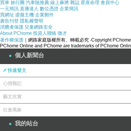
買車
旅行團
汽車險推薦
線上麻將
雜誌
星座命理
會員中心
一元簡訊
直播達人
數位憑證
企業簡訊
買網址
虛擬主機
企業郵件
廣告刊登
隱私權聲明
消費者保護
兒童網路安全
About PChome
投資人聯絡
徵才
著作權保護
｜網路家庭版權所有、轉載必究
‧Copyright PChome
PChome Online and PChome are trademarks of PChome Online
個人新聞台
快速發文
心情雜記
藝文欣賞
社會萬象
我的站台