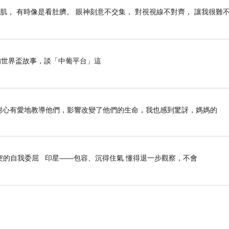
肌， 有時像是看肚臍。 眼神刻意不交集， 對視視線不對齊， 讓我很難
世界盃故事，談「中葡平台」這
前如何耐心有愛地教導他們，影響改變了他們的生命，我也感到驚訝，媽媽的
突的自我委屈 印星——包容、沉得住氣 懂得退一步觀察，不會