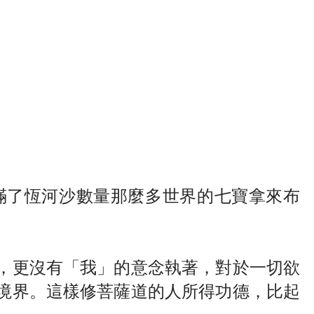
滿了恆河沙數量那麼多世界的七寶拿來布
，更沒有「我」的意念執著，對於一切欲
境界。這樣修菩薩道的人所得功德，比起