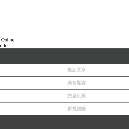
 Online
千世界碎為微塵，於意云何？是微塵眾，寧
 Inc.
者，佛則不說是微塵眾；
是名微塵眾。
最新文章
界，是名世界。
來說一合相，則非一合相，是名一合相。
美食饗宴
之人貪著其事。
旅遊玩家
影視娛樂