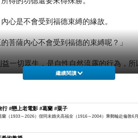
，內心是不會受到福德束縛的緣故。
正的菩薩內心不會受到福德的束縛呢？」
利益一切眾生，是自性自然流露的行為，所
繼續閱讀
行 #戀上老電影 #葛蘭 #粟子
葛蘭（1933～2026）偕同未婚夫高福全（1916～2004）乘郵輪赴倫敦6月