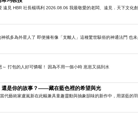
高希均教授
﹑若坐、若臥』是人不解我所說義；
 HBR 社長楊瑪利 2026.08.06 我最敬愛的老闆、遠見．天下文
名如來。」
神祇多為外星人了 即便擁有像「支離人」這種驚世駭俗的神通法門 也未
我有行、住、坐、臥四種威儀相的緣故，就
 恩～ 打包的人好可憐喔！ 因為不用一個小時 崽崽又搞到水
這個人心中還是執著於形相，不了解我所說
，還是你的故事？——藏在藍色裡的希望與光
的佛性本體，而不是外在的形相。當眾生內
」 當代藝術家盧嵐新在此幅兼具童趣靈動與抽象韻味的新作中，用湛藍的
也不是從別處而來。此佛性本體是充滿法