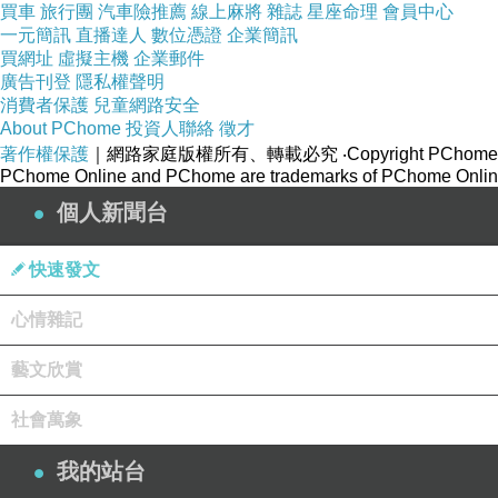
買車
旅行團
汽車險推薦
線上麻將
雜誌
星座命理
會員中心
█第三十品: 一合理相分第三十
一元簡訊
直播達人
數位憑證
企業簡訊
買網址
虛擬主機
企業郵件
廣告刊登
隱私權聲明
★經文: 
消費者保護
兒童網路安全
About PChome
投資人聯絡
徵才
著作權保護
｜網路家庭版權所有、轉載必究
‧Copyright PChome
「須菩提！若善男子、善女人以三千大
PChome Online and PChome are trademarks of PChome Online
甚多，世尊！何以故？若是微塵眾實有
個人新聞台
所以者何？佛說微塵眾，則非微塵眾，
快速發文
世尊！如來所說三千大千世界，則非世
何以故？若世界實有，則是一合相；如
心情雜記
須菩提！一合相者則是不可說，但凡夫
藝文欣賞
社會萬象
●白話文:
我的站台