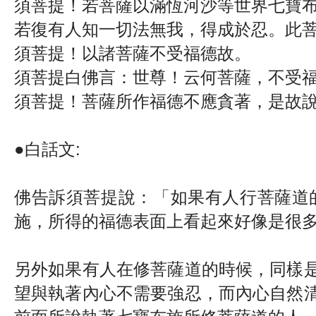
須菩提！若菩薩以滿恆河沙等世界七寶
若復有人知一切法無我，得成於忍。此
須菩提！以諸菩薩不受福德故。
須菩提白佛言：世尊！云何菩薩，不受
須菩提！菩薩所作福德不應貪著，是故
●白話文: 
佛告訴須菩提說：「如果有人行菩薩道
施，所得的福德表面上看起來好像是很
另外如果有人在修菩薩道的時候，同樣
望與執著內心不需要強忍，而內心自然
前面所說執著七寶布施所修菩薩道的人