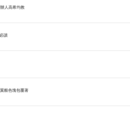
化創辦人高希均教
必讀
稱我是如來，或是想在行、住、坐、臥四
的義理，
心被塵垢遮蔽的時候，非是佛性離去。當
羽翼般色塊包覆著
界，寂然不動，感而遂通的，所以稱為如