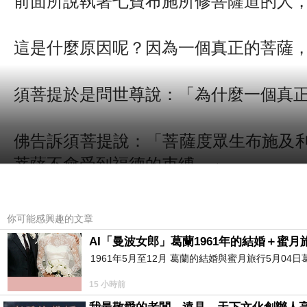
這是什麼原因呢？因為一個真正的菩薩
須菩提於是問世尊說：「為什麼一個真
佛告訴須菩提說：「菩薩度眾生布施及
菩薩不會受到福德的束縛。」
======================
你可能感興趣的文章
█第二十九品: 威儀寂靜分第二十九
AI「曼波女郎」葛蘭1961年的結婚＋蜜月旅
1961年5月至12月 葛蘭的結婚與蜜月旅行5月04日
★經文: 
15 小時前