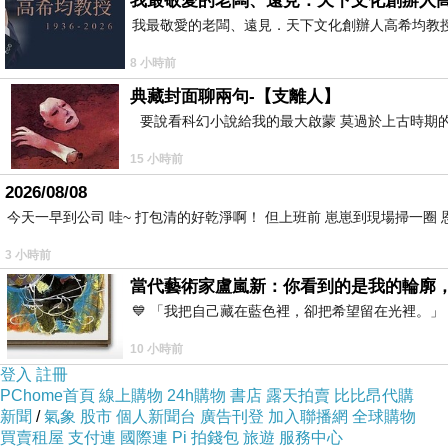
我最敬愛的老闆、遠見．天下文化創辦人
須菩提！若有人言：『如來若來、若去
我最敬愛的老闆、遠見．天下文化創辦人高希均教授 遠見
何以故？如來者，無所從來亦無所去故
8 小時前
典藏封面聊兩句-【支離人】
●白話文: 
要說看科幻小說給我的最大啟蒙 莫過於上古時期的
15 小時前
佛告訴須菩提說：「如果有人因為如來
2026/08/08
今天一早到公司 哇~ 打包清的好乾淨啊！ 但上班前 崽崽到現場掃一圈
種威儀中去證悟無相的法身如來，表示
3 小時前
當代藝術家盧嵐新：你看到的是我的輪廓
為什麼呢？因為如來真正所指的是我們
💙 「我把自己藏在藍色裡，卻把希望留在光裡。
覺悟的時候，佛性呈現，這個時候佛性
10 小時前
來。
登入
註冊
PChome首頁
線上購物
24h購物
書店
露天拍賣
比比昂代購
新聞
/
氣象
股市
個人新聞台
廣告刊登
加入聯播網
全球購物
========================
買賣租屋
支付連
國際連
Pi 拍錢包
旅遊
服務中心