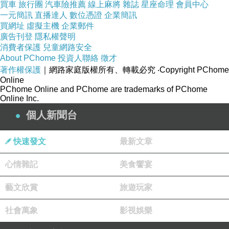
買車
旅行團
汽車險推薦
線上麻將
雜誌
星座命理
會員中心
離去的失落。另外還有〈戀路〉、〈忘記吧
…
〉及〈亂
一元簡訊
直播達人
數位憑證
企業簡訊
買網址
虛擬主機
企業郵件
火〉等，雖然不是細碟歌，但得到很多
Akina
的歌迷喜
廣告刊登
隱私權聲明
愛。當年，香港不少歌手想得到中森明菜的歌來翻唱，
消費者保護
兒童網路安全
About PChome
投資人聯絡
徵才
如之前提到的梅艷芳翻唱
Akina
的〈駅〉，黃寶欣翻唱
著作權保護
｜網路家庭版權所有、轉載必究
‧Copyright PChome
〈
BLONDE
〉為〈黑布衣〉，李麗蕊翻唱〈禁區〉為
Online
PChome Online and PChome are trademarks of PChome
〈戀愛熱線〉，還有甄楚倩成功將〈難破船〉據為己
Online Inc.
有，唱出廣東話版本，不知當年她有沒有聽過這些香港
個人新聞台
版本，如果有，聽完之後又有什麼感覺及意見呢？八十
年代，年輕一輩都是聽中森明菜的歌長大，她的〈禁
快速發文
最新文章
區〉、〈十戒
(1984)
〉、〈少女
A
〉及〈
Fin
〉等，縱使
心情雜記
美食饗宴
不明歌詞內容，聽完幾十次之後，也能一字一句唱出
來。
藝文欣賞
旅遊玩家
在
1982
年以〈慢動作〉出道的中森明菜，之後以
社會萬象
影視娛樂
〈少女
A
〉立即受到注目，首次打入流行榜第五位，銷