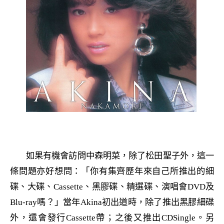
如果有機會訪問中森明菜，除了松田聖子外，這一
條問題亦好想問：「你有集齊歷年來自己所推出的細
碟、大碟、
Cassette
、黑膠碟、精選碟、演唱會
DVD
及
Blu-ray
嗎？」當年
Akina
初出道時，除了推出黑膠細碟
外，還會發行
Cassette
帶；之後又推出
CDSingle
。另