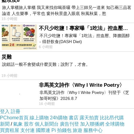
藍玫友8
需付多一點，便可得到更高質量的音樂享受。尤其是中
旅人掌櫃旅人掌櫃 我又來找你喝茶囉 帶上三師兄一道來 知己兩三品茗
森明菜的歌迷，很多都願意大破慳囊，買質量更好的唱
論道 人生樂事，平常也 窗外秋景盡入眼底 秋風秋葉，愁
15 小時前
片聽她的歌聲。
不只少吃鹽！專家曝「1吃法」控血壓、降膽固醇 - 得舒飲食(DASH Diet)
近期華納唱片公司為中森明菜發行一張以
MQA-CD
不只少吃鹽！專家曝「1吃法」控血壓、降膽固醇
製作的雙
CD
精選唱片《
BESTCOLLECTION-LOVE
- 得舒飲食(DASH Diet)
6 小時前
SONGS & POP SONGS
》，單睇碟名，都大概估到。是
https://www.facebook.com/dietitiansophia/posts/p
災難
的，將唱片分為
LOVESONGS
及
POP SONGS
，將歌曲進
說錯話一般不會變成什麼災難；說對了，才會。
行歸類再放入指定的唱片內。至於歌曲，由出道作
〈
slowmotion
〉到〈二人靜
~
天河傳說殺人事件〉均榜
19 小時前
上有名。
非馬英文詩作〈Why I Write Poetry〉
非馬英文詩作〈Why I Write Poetry〉刊登于《芝
除了單曲歌，還有大碟內一些非主打歌，以及
加哥时报》2026.8.7
SIDE B
歌，如竹內瑪麗亞提供樂曲歌詞的〈駅〉，一
16 小時前
登入
註冊
首滲出點點傷感的情歌，中森明菜比竹內瑪麗亞的唱得
PChome首頁
線上購物
24h購物
書店
露天拍賣
比比昂代購
更有感染力及更加觸動情緒，難怪當年梅艷芳亦拿來改
新聞
/
氣象
股市
個人新聞台
廣告刊登
加入聯播網
全球購物
買賣租屋
支付連
國際連
Pi 拍錢包
旅遊
服務中心
編為〈裝飾的眼淚〉，兩位也演繹得相當好，帶出戀人