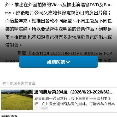
外，推出在外國拍攝的
Video
及推出演唱會
DVD
及
Blu-
ray
，然後唱片公司又為她輯錄電視節目的演出片段；
而這些年來，她推出各款不同類型、不同主題及不同包
裝的精選碟，所以要儲齊中森明菜的音樂作品，絕非易
事。相信她也不知道自己擁有多少張屬於自己的唱片或
演唱會。
其實《
BESTCOLLECTION-LOVE SONGS & POP
SONGS
》在
2012
年發行，這次
WARNERMUSIC
再次重
繼續閱讀
新發行，今次採用
MQA
格式來印製
CD
，隨著針對
24bit
高音質音樂內容誕生的
MQA
格式能把高音質數位
你可能感興趣的文章
檔案大幅縮小，將傳統
CD
步入高音質世代，因為
週間農居第284週（2026/6/23-2026/6/24) 夏至 金黃稻浪洋溢豐收喜悅
MQA-CD
可在既有的
CD
製做過程中讓
CD
乘載高音質
結束亂買一通日本行，接下來星期一三四都要上
內容，甚至可利用現行的
CD
播放機播放。
班，而且還要開到有點遠的員林。可能因為在日本
16 小時前
花不少錢，星期一出門上班時，心裡沒有一
對於我們來說，不需要購買新機便可播放
MQA-CD
，只