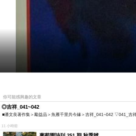
你可能感興趣的文章
◎吉祥_041~042
■潘文良著作集＞勵益品＞魚雁千里共今緣＞吉祥_041~042 ▽041_吉祥。2006.0
11 小時前
葡萄園詩刊 251 期 秋季號