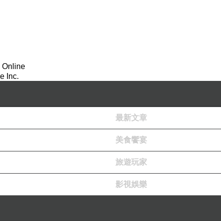
 Online
 Inc.
最新文章
美食饗宴
，當時女歌手的數目，遠遠超越男歌手，例如有小泉今日子
旅遊玩家
量、鬥雜誌封面次數及鬥人氣，總之她們都想做日本流行歌姬
片或舉行握手會或圖片展或舉辦迷你音樂會，出來見一見大家
影視娛樂
。
十次日本巡迴演唱會，遠遠超過其他同期出道的女歌手。最近