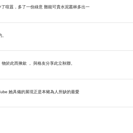
》 少了喧囂，多了一份綠意 難能可貴水泥叢林多出一
的。
， 物於此而揪歛 ， 與格友分享此立秋聯。
- YouTube 她具備的展現正是本豬為人所缺的最愛