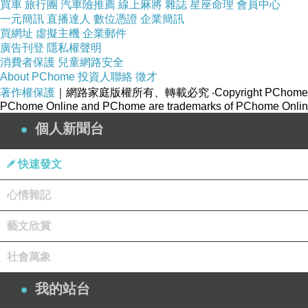
買車
旅行團
汽車險推薦
線上麻將
雜誌
星座命理
會員中心
一元簡訊
直播達人
數位憑證
企業簡訊
買網址
虛擬主機
企業郵件
廣告刊登
隱私權聲明
消費者保護
兒童網路安全
About PChome
投資人聯絡
徵才
著作權保護
｜網路家庭版權所有、轉載必究
‧Copyright PChome
PChome Online and PChome are trademarks of PChome Online
個人新聞台
快速發文
心情雜記
80
年代，日本流行樂壇孕育了一位又一位偶像女歌手
藝文欣賞
香等，當年女歌手競爭劇烈，鬥唱片銷售量、鬥廣告數
息的休息，只是到了出道幾多周年，才推出精選紀念唱
社會萬象
活躍於流行樂壇，仍然推出新專輯及舉行日本巡迴演唱會
我的站台
在
1980
年出道以來，到目前為止已經舉行了超過二