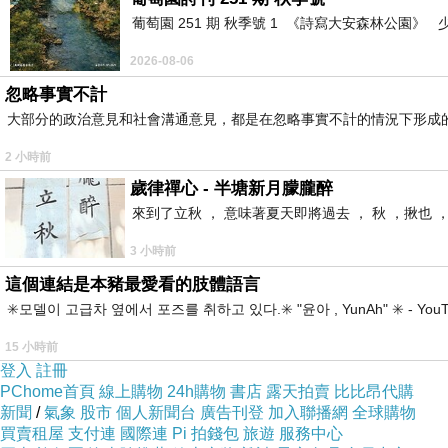
葡萄園 251 期 秋季號 1 《詩寫大安森林公園
2026-08-06
忽略事實不計
大部分的政治意見和社會溝通意見，都是在忽略事實不計的情況下形成
2 小時前
歲律禪心 - 半塘新月朦朧醉
來到了立秋 ， 意味著夏天即將過去 ， 秋 ，揪也 
3 小時前
這個連結是本豬最愛看的肢體語言
✳️모델이 고급차 옆에서 포즈를 취하고 있다.✳️ "윤아 , YunAh" ✳️ 
15 小時前
登入
註冊
PChome首頁
線上購物
24h購物
書店
露天拍賣
比比昂代購
新聞
/
氣象
股市
個人新聞台
廣告刊登
加入聯播網
全球購物
買賣租屋
支付連
國際連
Pi 拍錢包
旅遊
服務中心