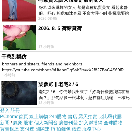
有氣質又讓人感覺舒服的女人
好希望來跳舞的女人 都是這種氣質美女 看起來舒
服、舒心 相處如沐春風 不會大呼小叫 指揮我要站
2026-08-05
哪個位子 妳老幾？？
2026. 8. 5 荷塘賞荷
17 小時前
千萬別模仿
brothers and sisters, friends and neighbors
聽朋友說這也是其他朋友推薦給她的必去之處，據說是一
https://youtube.com/shorts/hUfepoOgSak?is=xX2f827BaG4S69iR
位記者在調查當地的物產時，發現很多百年老店都還以復
3 小時前
https
古的包裝在販售老字號的商品，這些商品有自己的品質堅
柒參貳▎老宅2 / 6
持，但是大多都隱身在老雜貨店中，漸漸為人所淡忘，也
無法跟有大筆廣告預算的國際大品牌競爭
；
為了保存這些
老宅2 / 6 - 你們帶我出來了「妳為什麼把我留在裡
這些屬於葡萄牙人的品牌與回憶
(
就像我們都不希望蘋果西
面？」那句話像一根冰刺，懸在群組頂端。三樓死
打消失一樣
)
，因此才跟這些生產商聯絡，集結了這些老店
13 小時前
死盯著照片裡的人。那個人確實站在
的商品於一間生活雜貨舖中，就在我們要去的
Garret
街
11
登入
註冊
號上開了第一家店，重新將這些品牌介紹給當地人及會來
PChome首頁
線上購物
24h購物
書店
露天拍賣
比比昂代購
Chiado
區的觀光客。可能也因為記者本身的人脈，這家店
新聞
/
氣象
股市
個人新聞台
廣告刊登
加入聯播網
全球購物
多次被報導，越來越人氣，也達成了保存當地老品牌的立
買賣租屋
支付連
國際連
Pi 拍錢包
旅遊
服務中心