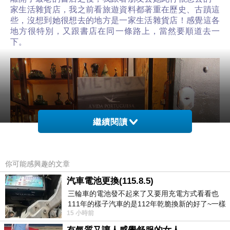
家生活雜貨店，我之前看旅遊資料都著重在歷史、古蹟這
些，沒想到她很想去的地方是一家生活雜貨店
！
感覺這各
地方很特別，又跟書店在同一條路上，當然要順道去一
下。
繼續閱讀
你可能感興趣的文章
汽車電池更換(115.8.5)
三輪車的電池發不起來了又要用充電方式看看也
111年的樣子汽車的是112年乾脆換新的好了~一樣
15 小時前
在阿炮電池買的漲了一百多塊吧