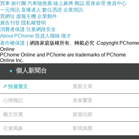
願。
買車
旅行團
汽車險推薦
線上麻將
雜誌
星座命理
會員中心
(
店門口以黑白老照片製作的立牌真的點出了老品牌的特
一元簡訊
直播達人
數位憑證
企業簡訊
點
)
買網址
虛擬主機
企業郵件
廣告刊登
隱私權聲明
消費者保護
兒童網路安全
About PChome
投資人聯絡
徵才
著作權保護
｜網路家庭版權所有、轉載必究
‧Copyright PChome
Online
PChome Online and PChome are trademarks of PChome
Online Inc.
個人新聞台
快速發文
最新文章
心情雜記
美食饗宴
藝文欣賞
旅遊玩家
一進門，正好看到一群人在收銀台那邊挑毯子，大家正在
社會萬象
影視娛樂
欣賞不同質料與花色的毯子。店裡的裝潢滿古色古香的，
收銀台及牆上的櫃子都是木製的，棕色的櫃子看起來就是