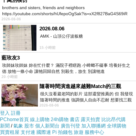
千萬別模仿
brothers and sisters, friends and neighbors
https://youtube.com/shorts/hUfepoOgSak?is=xX2f827BaG4S69iR
2026-08-06
https
2026.08.06
AMK - 山頂公仔波板糖
15 小時前
藍玫友3
玫師妹玫師妹 妳在忙什麼？ 滿院子裡瞎跑 小蟑螂不礙事 培養好生之
德 放牠一條小命 讓牠回歸自然 別殺生，放生 別讓牠進
20 小時前
教室一隅放了老師自己製作的鳥類標本，自己編的編織物
及畫作
；
平常在博物館看到標本繪怕，但是在這裡，因為
隨著時間演進越來越難Match的三觀
氣氛好的關係，覺得標本也是可以慢慢觀察的美好事物之
很久沒看葳老闆的影片 這部還蠻推薦的 但 我發現
一，這個教室氣氛好，連觀察事物都感覺特別有耐心、有
隨著時間的推進 強調個人自由不忍耐 想要找三觀
趣味。
2026-08-06
接近的不要說對象 連朋友都超
登入
註冊
PChome首頁
線上購物
24h購物
書店
露天拍賣
比比昂代購
新聞
/
氣象
股市
個人新聞台
廣告刊登
加入聯播網
全球購物
買賣租屋
支付連
國際連
Pi 拍錢包
旅遊
服務中心