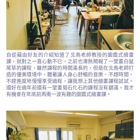
自從藉由好友的介紹知道了北鳥老師教授的圖鑑式繪畫
課，就對之一直心動不已，之前也湊熱鬧報了一堂畫白鼠
尾草的課程，雖然課程的時間滿長的，但是在北鳥老師打
造的優美環境中，聽著讓人身心舒暢的音樂、不趕時間、
不趕進度地慢慢享受過程，讓我想上其他繪畫課程試試。
還好在過年前還有一堂畫菊石化石的課程沒有額滿，我才
有機會在年底前再衝一波有趣的圖鑑式繪畫課。