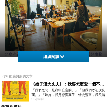
北鳥老師把大安捷運站的教室打造成充滿陽光跟美好事物
繼續閱讀
的天堂，每次來上課都讓人心情舒暢，除了繪畫之外，慢
慢欣賞教室的布置、聆聽讓人心情放鬆的音樂也是在這的
一大樂事。
你可能感興趣的文章
這天我到的早，同班的同學也不算多，還有很多座位可以
《娘子漢大丈夫》：我要怎麼愛一個不存在的人？
選擇。
「我們之間，是命中註定的。」「但我們才初次見
面。」「聽好，我是戀愛高手、情史豐富，我很清
18 小時前
楚這種感覺，你我之間的那種感覺，現