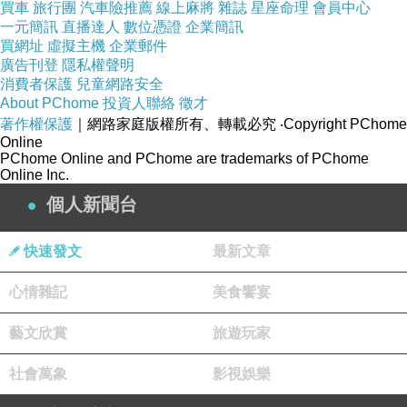
買車
旅行團
汽車險推薦
線上麻將
雜誌
星座命理
會員中心
一元簡訊
直播達人
數位憑證
企業簡訊
買網址
虛擬主機
企業郵件
廣告刊登
隱私權聲明
消費者保護
兒童網路安全
About PChome
投資人聯絡
徵才
著作權保護
｜網路家庭版權所有、轉載必究
‧Copyright PChome
Online
PChome Online and PChome are trademarks of PChome
Online Inc.
個人新聞台
照例，每個桌子上老師都準備好了當天需要用到的色鉛筆
快速發文
最新文章
與水彩筆
心情雜記
美食饗宴
藝文欣賞
旅遊玩家
社會萬象
影視娛樂