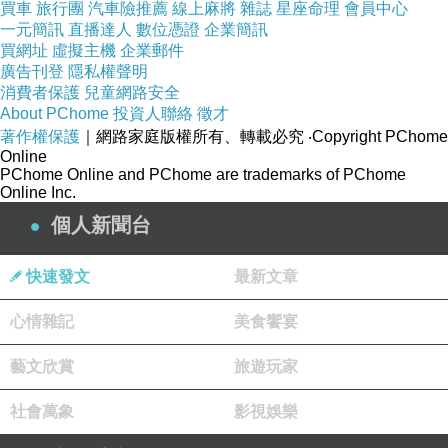
買車
旅行團
汽車險推薦
線上麻將
雜誌
星座命理
會員中心
一元簡訊
直播達人
數位憑證
企業簡訊
買網址
虛擬主機
企業郵件
廣告刊登
隱私權聲明
消費者保護
兒童網路安全
About PChome
投資人聯絡
徵才
著作權保護
｜網路家庭版權所有、轉載必究
‧Copyright PChome
Online
PChome Online and PChome are trademarks of PChome
Online Inc.
個人新聞台
快速發文
最新文章
心情雜記
美食饗宴
藝文欣賞
旅遊玩家
社會萬象
影視娛樂