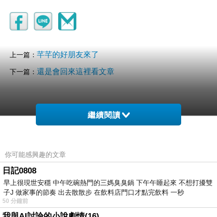
芊芊的好朋友來了
上一篇：
還是會回來這裡看文章
下一篇：
繼續閱讀
你可能感興趣的文章
日記0808
早上很現世安穩 中午吃碗熱門的三媽臭臭鍋 下午午睡起來 不想打擾雙
子J 做家事的節奏 出去散散步 在飲料店門口才點完飲料 一秒
50 分鐘前
我與AI討論的小說劇情(16)