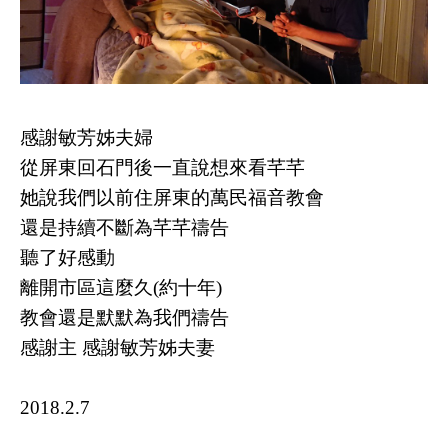
感謝敏芳姊夫婦
從屏東回石門後一直說想來看芊芊
她說我們以前住屏東的萬民福音教會
還是持續不斷為芊芊禱告
聽了好感動
離開市區這麼久(約十年)
教會還是默默為我們禱告
感謝主 感謝敏芳姊夫妻
2018.2.7