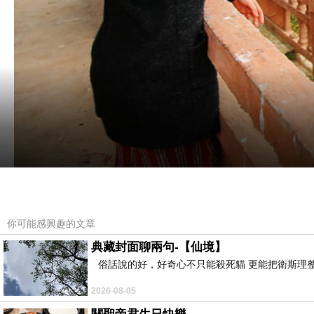
你可能感興趣的文章
典藏封面聊兩句-【仙境】
俗話說的好，好奇心不只能殺死貓 更能把衛斯理整
沒來到寧夏之前，總聽說寧夏是「塞上江南」，有
2026-08-05
只有19度，根本是台灣的冬天，是附近絕佳的避