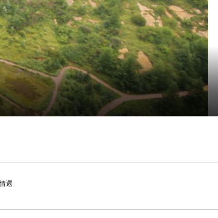
情還
座在高山中的城市，就算是7月大熱天，平均氣溫也
需要5個多小時的時間，一路上風景丕變，黃土坡→