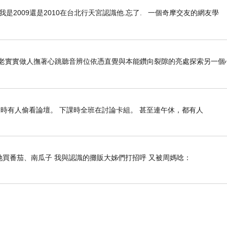
是2009還是2010在台北行天宮認識他.忘了. 一個奇摩交友的網友學
堆疊出的山巒，形勢險峻、造型各趣，在綠樹的映襯
是我們抵達時天色已晚，又飄著綿綿細雨，有些景點
增添了火紅的風采。
老老實實做人撫著心跳聽音辨位依憑直覺與本能鑽向裂隙的亮處探索另一個
課時有人偷看論壇。 下課時全班在討論卡組。 甚至連午休，都有人
她買番茄、南瓜子 我與認識的攤販大姊們打招呼 又被周媽唸：