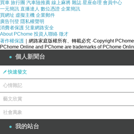
買車
旅行團
汽車險推薦
線上麻將
雜誌
星座命理
會員中心
一元簡訊
直播達人
數位憑證
企業簡訊
買網址
虛擬主機
企業郵件
廣告刊登
隱私權聲明
消費者保護
兒童網路安全
About PChome
投資人聯絡
徵才
著作權保護
｜網路家庭版權所有、轉載必究
‧Copyright PChome
PChome Online and PChome are trademarks of PChome Online
個人新聞台
快速發文
心情雜記
藝文欣賞
社會萬象
我的站台