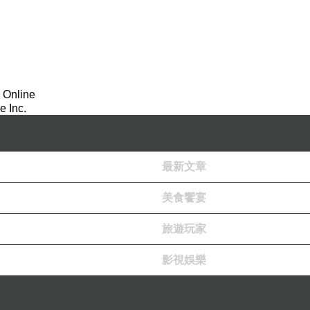
 Online
 Inc.
最新文章
美食饗宴
旅遊玩家
影視娛樂