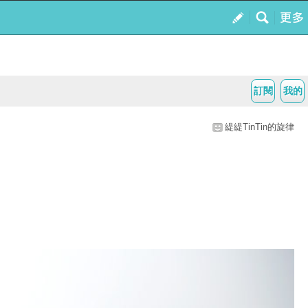
訂閱
我的
緹緹TinTin的旋律