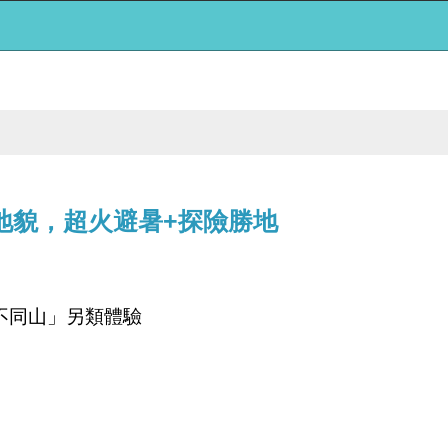
地貌，超火避暑+探險勝地
不同山」另類體驗