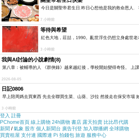
波峰相連。
關聖帝君生日快樂
今日是關聖帝君生日.昨日心想他是我的救命恩人. 我
【火石寨】在固原市西吉縣境內，處處是火紅岩石
7 小時前
但有令人驚豔的景觀，還有多處宗教石窟建築，但
等待與希望
飛後，讚嘆如同飛進中國水墨畫中，丹霞地貌還更
紅色大地，莊喆，1990。亂世浮生仍想立身處世
3 小時前
我與AI討論的小說劇情(8)
第八章：被輔導的人 《群俠錄》越來越紅後，學校開始變得奇怪。 上
2026-08-05
日記0806
早上陪周媽去買東西 先去全聯買生菜、山葵、沙拉 然後走在保安市場 
3 小時前
登入
註冊
PChome首頁
線上購物
24h購物
書店
露天拍賣
比比昂代購
新聞
/
氣象
股市
個人新聞台
廣告刊登
加入聯播網
全球購物
買賣租屋
支付連
國際連
Pi 拍錢包
旅遊
服務中心