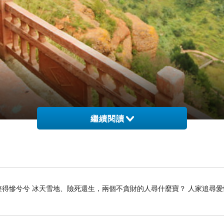
繼續閱讀
得慘兮兮 冰天雪地、險死還生，兩個不貪財的人尋什麼寶？ 人家追尋愛
賀蘭山、黃河、沙漠，沒想到寧夏南方的固原市還是一
暑勝地。我們搭遊覽車從銀川一路飆高速公路到固原，