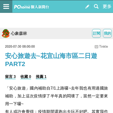
心象森林
訂閱
我的
2020-07-30 08:00:00
Tinkle
安心旅遊去~花宜山海市區二日遊
PART2
留言 3
收藏 0
推薦 1
「安心旅遊」國內補助自7/1上路囉~去年我也有用過國旅
補助，加上這次疫情撐了半年真的悶壞了，當然一定要來
用一下囉~
有人或許會覺得：疫情期間還跑出去玩不好吧。其實我也