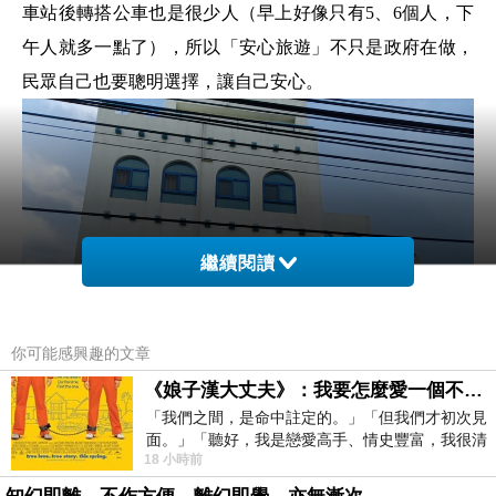
車站後轉搭公車也是很少人（早上好像只有5、6個人，下
午人就多一點了），所以「安心旅遊」不只是政府在做，
民眾自己也要聰明選擇，讓自己安心。
繼續閱讀
你可能感興趣的文章
《娘子漢大丈夫》：我要怎麼愛一個不存在的人？
「我們之間，是命中註定的。」「但我們才初次見
面。」「聽好，我是戀愛高手、情史豐富，我很清
18 小時前
楚這種感覺，你我之間的那種感覺，現