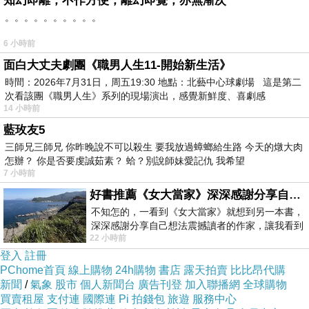
知幻即離，不作方便，離幻即覺，亦無漸次
。。。。。。。。。。
6 小時前
面白大丈夫劇團《職男人生11-開始新生活》
時間：2026年7月31日，周五19:30 地點：北藝中心球劇場 這是第二
次看該團《職男人生》系列的現場演出，感覺新鮮度、喜劇感
14 小時前
藍玫友5
三師兄三師兄 你昨晚說不可以殺生 要我放過蟑螂給生路 今天的燉大肉
怎辦？ 你是否要虔誠茹素？ 蛤？別說師妹愛記仇 我希望
【7/15 天氣晴 第二天-新城海邊散步+羅東市區漫遊】
7 小時前
原先就打定主意要早起到海邊散步，早上5點我就起床
好書推薦《女大當家》深深感謝分享自己想法震撼讀者的作家，讓我看到不同樣貌的家庭！
了，夏天的日出真是早，5點天就亮了，過了6點太陽就開
不知怎的，一看到《女大當家》就想到另一本書，
深深感謝分享自己想法震撼讀者的作家，讓我看到
始變大，所以我們6點半便出門了。
22 小時前
不同樣貌的家庭！ 《女大
走出民宿右手邊轉進去直直走，便是通往海邊的路，沿路
登入
註冊
PChome首頁
線上購物
24h購物
書店
露天拍賣
比比昂代購
都有樹蔭，比較奇異的是，居然可以在路邊撿到一堆椰
新聞
/
氣象
股市
個人新聞台
廣告刊登
加入聯播網
全球購物
子！真是早起的鳥兒有蟲吃，早起的人兒有椰子撿？不過
買賣租屋
支付連
國際連
Pi 拍錢包
旅遊
服務中心