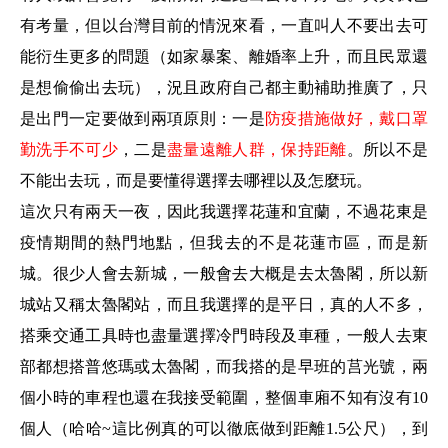
有考量，但以台灣目前的情況來看，一直叫人不要出去可
能衍生更多的問題（如家暴案、離婚率上升，而且民眾還
是想偷偷出去玩），況且政府自己都主動補助推廣了，只
是出門一定要做到兩項原則：一是
防疫措施做好，戴口罩
勤洗手不可少
，二是
盡量遠離人群，保持距離
。所以不是
不能出去玩，而是要懂得選擇去哪裡以及怎麼玩。
這次只有兩天一夜，因此我選擇花蓮和宜蘭，不過花東是
疫情期間的熱門地點，但我去的不是花蓮市區，而是新
城。很少人會去新城，一般會去大概是去太魯閣，所以新
城站又稱太魯閣站，而且我選擇的是平日，真的人不多，
搭乘交通工具時也盡量選擇冷門時段及車種，一般人去東
部都想搭普悠瑪或太魯閣，而我搭的是早班的莒光號，兩
個小時的車程也還在我接受範圍，整個車廂不知有沒有10
個人（哈哈~這比例真的可以徹底做到距離1.5公尺），到