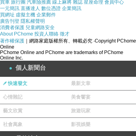
買車
旅行團
汽車險推薦
線上麻將
雜誌
星座命理
會員中心
我不想撿椰子，太重了也沒有工具可剖（我也不會剖），
一元簡訊
直播達人
數位憑證
企業簡訊
於是放下它便繼續往海邊前進。
買網址
虛擬主機
企業郵件
廣告刊登
隱私權聲明
消費者保護
兒童網路安全
About PChome
投資人聯絡
徵才
著作權保護
｜網路家庭版權所有、轉載必究
‧Copyright PChome
Online
PChome Online and PChome are trademarks of PChome
Online Inc.
個人新聞台
快速發文
最新文章
心情雜記
美食饗宴
藝文欣賞
旅遊玩家
社會萬象
影視娛樂
看到涼亭再走上階梯，就可以看到寬廣的大海，聽著海