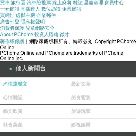
買車
旅行團
汽車險推薦
線上麻將
雜誌
星座命理
會員中心
一元簡訊
直播達人
數位憑證
企業簡訊
買網址
虛擬主機
企業郵件
廣告刊登
隱私權聲明
消費者保護
兒童網路安全
About PChome
投資人聯絡
徵才
著作權保護
｜網路家庭版權所有、轉載必究
‧Copyright PChome
Online
PChome Online and PChome are trademarks of PChome
Online Inc.
個人新聞台
快速發文
最新文章
心情雜記
美食饗宴
藝文欣賞
旅遊玩家
社會萬象
影視娛樂