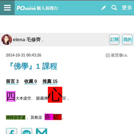
elena 毛修齊 .
訂閱
我的
2014-10-31 00:43:26
嚴慧珊ca.
『佛學』1 課程
留言 3
收藏 0
推薦 15
心
四
大本虛空、 眼藏傳
宗，
塵
紅
神靜寂常凝
， 莫教染
。