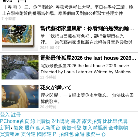
《 春 燕 》 三、你們唱戲的 春燕考進輔仁大學。平日在學校工讀，晚
上在學校附近的餐廳當外場。寒暑假白天到鎮公所幫忙整理文件
7 小時前
當代藝術家盧嵐新：你看到的是我的輪廓，還是你的故事？——藏在藍色裡的希望與光
💙 「我把自己藏在藍色裡，卻把希望留在光
裡。」 當代藝術家盧嵐新在此幅兼具童趣靈動與
2026-08-07
抽象韻味的新作中，用湛藍的羽翼般色塊包覆著
電影最後孤屋2026 the last house 2026 movie
電影最後孤屋2026 the last house 2026 movie
Directed by Louis Leterrier Written by Matthew
11 小時前
Robinson Starring Greta Lee Wa
花火が瞬いて
煙火閃耀， 一支唱出讓你永生難忘、 無法抹去回
憶的歌曲。
20 小時前
登入
註冊
PChome首頁
線上購物
24h購物
書店
露天拍賣
比比昂代購
新聞
/
氣象
股市
個人新聞台
廣告刊登
加入聯播網
全球購物
買賣租屋
支付連
國際連
Pi 拍錢包
旅遊
服務中心