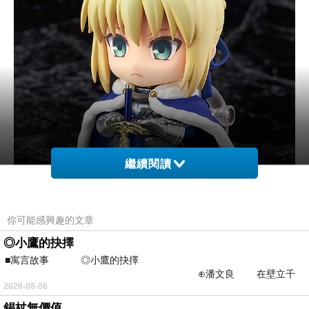
繼續閱讀
你可能感興趣的文章
◎小鷹的抉擇
■寓言故事 ◎小鷹的抉擇
⊕潘文良 在壁立千
2026-08-06
仞的懸崖上，有一座遮天蔽
錫杖無價值