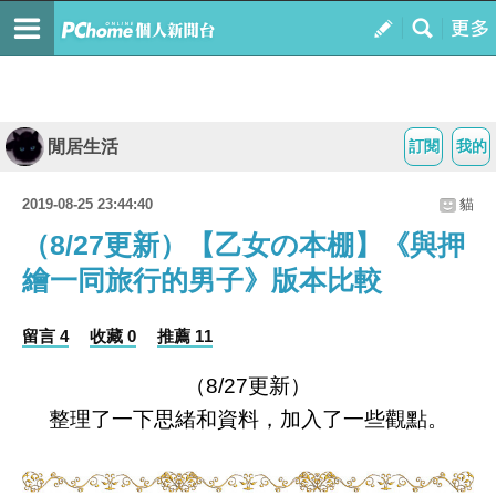
閒居生活
訂閱
我的
2019-08-25 23:44:40
貓
（8/27更新）【乙女の本棚】《與押
繪一同旅行的男子》版本比較
留言 4
收藏 0
推薦 11
（8/27更新）
整理了一下思緒和資料，加入了一些觀點。