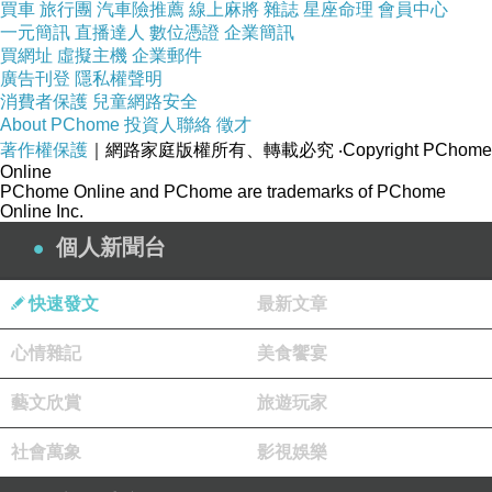
買車
旅行團
汽車險推薦
線上麻將
雜誌
星座命理
會員中心
一元簡訊
直播達人
數位憑證
企業簡訊
買網址
虛擬主機
企業郵件
廣告刊登
隱私權聲明
消費者保護
兒童網路安全
About PChome
投資人聯絡
徵才
著作權保護
｜網路家庭版權所有、轉載必究
‧Copyright PChome
Online
PChome Online and PChome are trademarks of PChome
Online Inc.
兩個都是再販版。我家主人下單時每件買了兩
個人新聞台
個，一個他留給自己，一個就送給我。
快速發文
最新文章
…………？？？
心情雜記
美食饗宴
OK，
紅呆
，也就是
尼祿
，其實算蠻可愛的(指角
藝文欣賞
旅遊玩家
色性格)
藍呆
？真名解放版？
社會萬象
影視娛樂
我其實喜歡的是衛宮切嗣喵