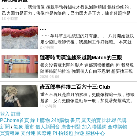
紅呆
～
！
。。。。。。我無價值 須親手執持錫杖才得以滅除煩惱 錫杖你修的，
己力因力是正力，佛像也是你修的，己力因力是正力，佛光普照也是
13 小時前
….
⋯⋯ 羊耳草是毛絨絨的好有趣。 。 八月開始就決
定少協助老師們後，我感到工作好輕鬆。 本來就
2 小時前
不是我的工作啊。 真
隨著時間演進越來越難Match的三觀
很久沒看葳老闆的影片 這部還蠻推薦的 但 我發現
隨著時間的推進 強調個人自由不忍耐 想要找三觀
2026-08-06
接近的不要說對象 連朋友都超
彥五郎事件簿二百六十三:Club
重石不再只是歲月的累積，更能像標籤一般，標籤
越多，反而更能像是勳章一般，加冕著榮耀萬丈。
11 小時前
習慣一如縱容，成了再難輕輕放下的罪證
登入
註冊
PChome首頁
線上購物
24h購物
書店
露天拍賣
比比昂代購
新聞
/
氣象
股市
個人新聞台
廣告刊登
加入聯播網
全球購物
買賣租屋
支付連
國際連
Pi 拍錢包
旅遊
服務中心