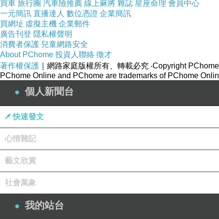
買車
旅行團
汽車險推薦
線上麻將
雜誌
星座命理
會員中心
一元簡訊
直播達人
數位憑證
企業簡訊
買網址
虛擬主機
企業郵件
廣告刊登
隱私權聲明
消費者保護
兒童網路安全
About PChome
投資人聯絡
徵才
著作權保護
｜網路家庭版權所有、轉載必究
‧Copyright PChome
PChome Online and PChome are trademarks of PChome Online
個人新聞台
快速發文
心情雜記
藝文欣賞
社會萬象
我的站台