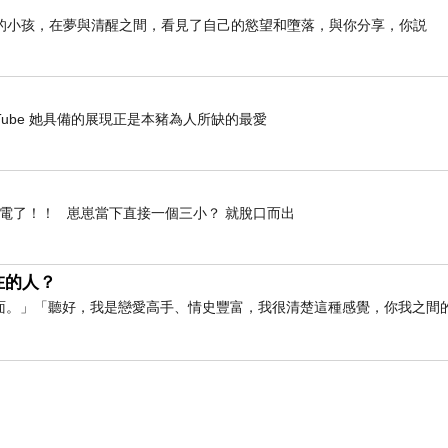
的小孩，在夢與清醒之間，看見了自己的慾望和墮落，與你分享，你説
點金屬光澤，唔易架～先上底色！上完底色後唔係太稱心喎！想唔
- YouTube 她具備的展現正是本豬為人所缺的最愛
停電了！！ 崽崽當下直接一個三小？ 就脫口而出
在的人？
面。」「聽好，我是戀愛高手、情史豐富，我很清楚這種感覺，你我之間