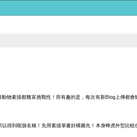
動物素描都幾富挑戰性！而有趣的是，每次有新Blog上傳都會睇
所以得到呢個名稱！先用素描筆畫好構圖先！本身蜂虎外型比較