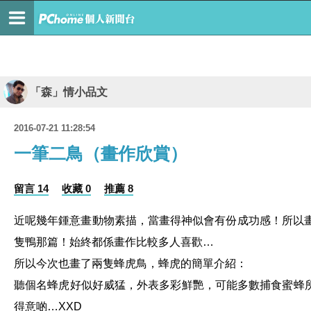
「森」情小品文
2016-07-21 11:28:54
一筆二鳥（畫作欣賞）
留言 14
收藏 0
推薦 8
近呢幾年鍾意畫動物素描，當畫得神似會有份成功感！所以畫
隻鴨那篇！始終都係畫作比較多人喜歡…
所以今次也畫了兩隻蜂虎鳥，蜂虎的簡單介紹：
聽個名蜂虎好似好威猛，外表多彩鮮艷，可能多數捕食蜜蜂
得意啲…XXD