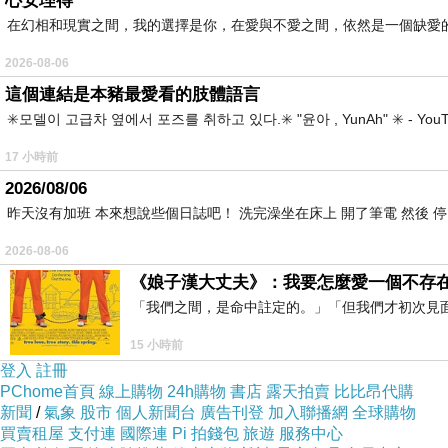
心安理得
在幻相和現實之間，我的選擇是你，在愛與不愛之間，依然是一個缺愛
2026-08-06
這個連結是本豬最愛看的肢體語言
畫都OK，反而有難度就係上色，蜂虎五顏六色而且羽毛帶
✳️모델이 고급차 옆에서 포즈를 취하고 있다.✳️ "윤아 , YunAh" ✳️ 
可以對住上色…
17 小時前
底色上得靚唔靚都好重要，吔粥吔飯（成唔成功）都靠佢…
2026/08/06
昨天沒有加班 本來想說些個日誌吧！ 洗完澡坐在床上 開了筆電 然後 
2026-08-06
《娘子漢大丈夫》：我要怎麼愛一個不存
「我們之間，是命中註定的。」「但我們才初次見
15 小時前
登入
註冊
PChome首頁
線上購物
24h購物
書店
露天拍賣
比比昂代購
新聞
/
氣象
股市
個人新聞台
廣告刊登
加入聯播網
全球購物
買賣租屋
支付連
國際連
Pi 拍錢包
旅遊
服務中心