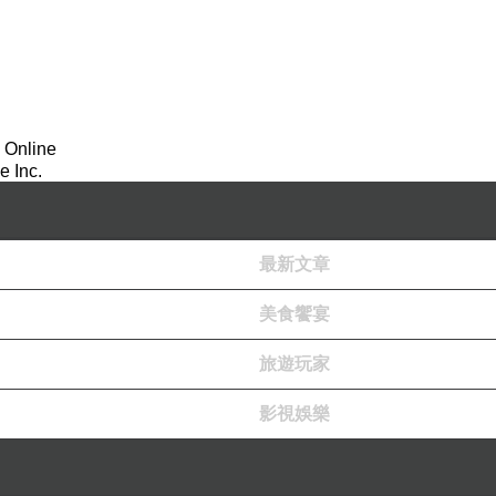
 Online
 Inc.
最新文章
美食饗宴
旅遊玩家
影視娛樂