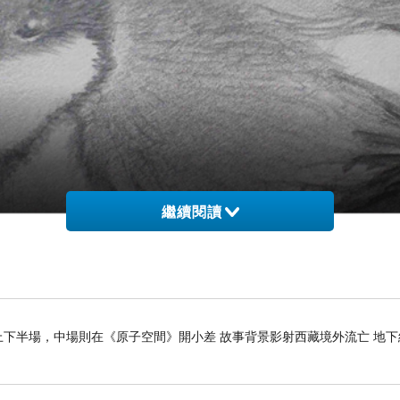
繼續閱讀
下半場，中場則在《原子空間》開小差 故事背景影射西藏境外流亡 地下