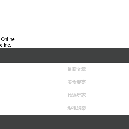
這些都可與肉品搭配來吃
泡菜口味略重，與肉品蠻好搭的
 Online
 Inc.
飲品的部份可任選50元飲料，超額的飲品則可折抵加購
我們選的是一杯無糖綠茶及一杯加價的榴戀忘返
最新文章
榴戀忘返是加紅石榴作成的，酸甜的感覺
美食饗宴
旅遊玩家
肉盤有三份，用提籃裝著，好可愛呢
影視娛樂