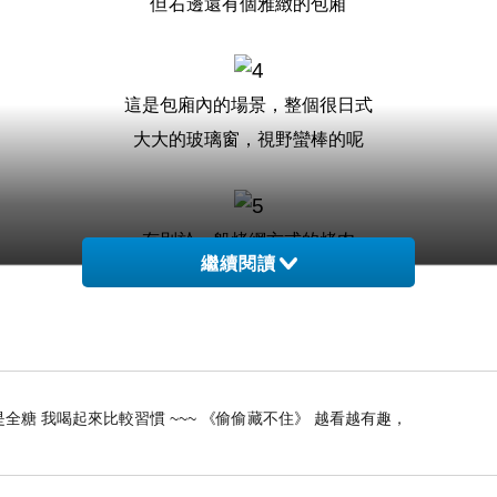
但右邊還有個雅緻的包廂
這是包廂內的場景，整個很日式
大大的玻璃窗，視野蠻棒的呢
有別於一般烤網方式的烤肉
繼續閱讀
每個桌上都放置著陶爐小鐵鍋，用這個來烤肉
蠻有質感且很可愛
再來看看菜單的部份，這頁均為單點品項
全糖 我喝起來比較習慣 ~~~ 《偷偷藏不住》 越看越有趣，
店內消費以套餐為主，不夠的話再看單點的部份來加點