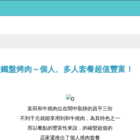
爐鐵盤烤肉～個人、多人套餐超值豐富！
富田和牛燒肉位在鬧中取靜的昌平三街
不到千元就能享用到和牛燒肉，為其特色之一
而以餐點的豐富性來說，的確蠻超值的
店家還推出了個人燒肉套餐