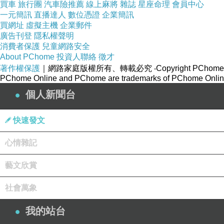
買車
旅行團
汽車險推薦
線上麻將
雜誌
星座命理
會員中心
一元簡訊
直播達人
數位憑證
企業簡訊
買網址
虛擬主機
企業郵件
廣告刊登
隱私權聲明
消費者保護
兒童網路安全
About PChome
投資人聯絡
徵才
著作權保護
｜網路家庭版權所有、轉載必究
‧Copyright PChome
PChome Online and PChome are trademarks of PChome Online
個人新聞台
快速發文
心情雜記
藝文欣賞
社會萬象
我的站台