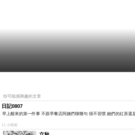
你可能感興趣的文章
日記0807
早上醒來的第一件事 不跟早餐店阿姨們聊幾句 很不習慣 她們的紅茶還是
11 小時前
立秋