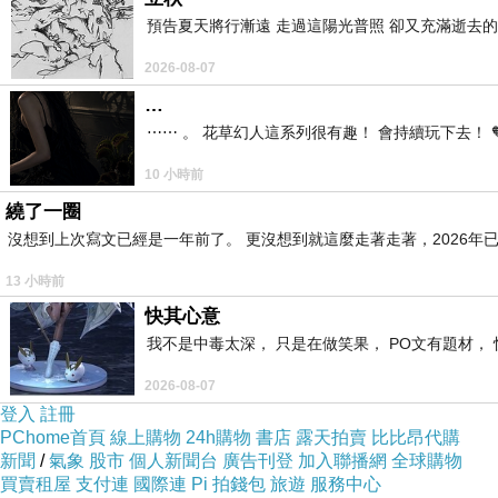
預告夏天將行漸遠 走過這陽光普照 卻又充滿逝去的
2026-08-07
…
⋯⋯ 。 花草幻人這系列很有趣！ 會持續玩下去！ 
10 小時前
繞了一圈
沒想到上次寫文已經是一年前了。 更沒想到就這麼走著走著，2026年已
13 小時前
快其心意
我不是中毒太深， 只是在做笑果， PO文有題材， 
2026-08-07
恣語和
登入
註冊
PChome首頁
線上購物
24h購物
書店
露天拍賣
比比昂代購
新聞
/
氣象
股市
個人新聞台
廣告刊登
加入聯播網
全球購物
買賣租屋
支付連
國際連
Pi 拍錢包
旅遊
服務中心