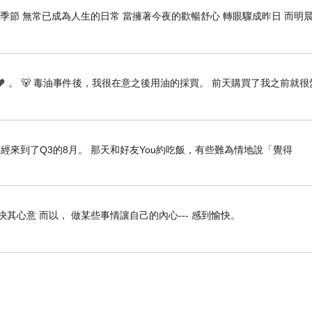
季節 無常已成為人生的日常 當擁著今夜的歡暢舒心 轉眼驟成昨日 而明晨
這頁是三人套餐及超值雙人套餐
超值雙人的部份，990元就可吃到和牛，相當划算
🧡 。 🐻 毒油事件後，我很在意之後用油的採買。 前天購買了我之前就很
這頁皆為雙人套餐，內容更豐富
跟超值雙人比起來多了一份肉盤及天婦羅，還加送一份骰子牛
經來到了Q3的8月。 那天和好友You約吃飯，有些難為情地說「覺得
另外還有個人套餐可選擇，只要450元起，內容看起來很豐富飽足
快其心意 而以， 做某些事情讓自己的內心--- 感到愉快。
（相片取自官方粉絲頁）
女兒當天享用的是小松雙人套餐，接著就來看看餐點的部份有哪
首先送來的是小菜，包括了洋蔥、生菜及泡菜