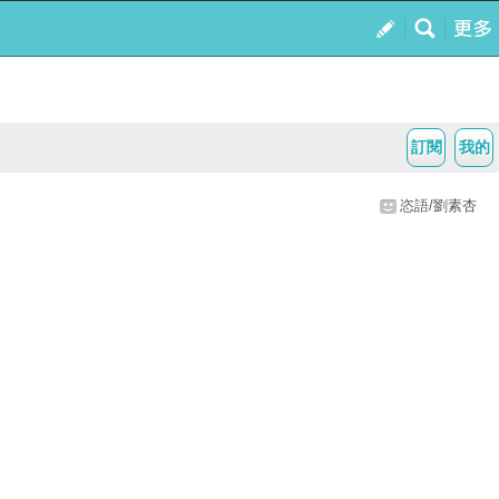
訂閱
我的
恣語/劉素杏