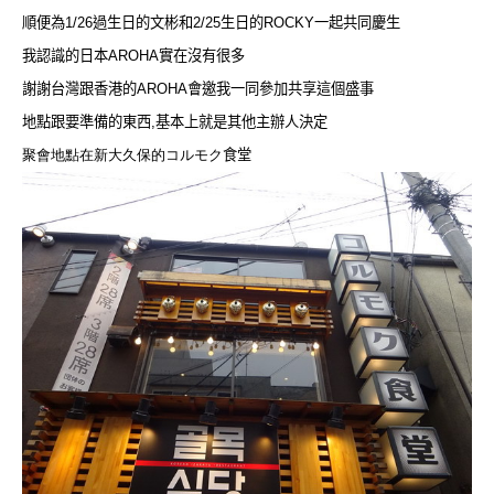
順便為
1/26
過生日的文彬和
2/25
生日的
ROCKY
一起共同慶生
我認識的日本
AROHA
實在沒有很多
謝謝台灣跟香港的
AROHA
會邀我一同參加共享這個盛事
地點跟要準備的東西
,
基本上就是其他主辦人決定
聚會地點在新大久保的
コルモク
食堂