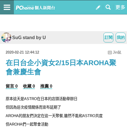
SuG stand by U
訂閱
我的
2020-02-21 12:44:12
Jin鼠
在日台企小資女2/15日本AROHA聚
會兼慶生會
留言 0
收藏 0
推薦 0
原本這天是
ASTRO
在日本的店頭活動舉辦日
但因為這次疫情關係而宣布延期了
AROHA
的朋友們決定在這一天聚餐
,
雖然不能和
ASTRO
共度
但
AROHA
們一起聚會活動