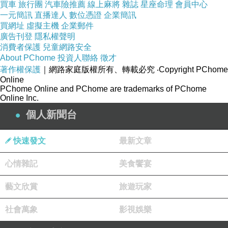
買車
旅行團
汽車險推薦
線上麻將
雜誌
星座命理
會員中心
一元簡訊
吃完正餐後來飯後點心
直播達人
數位憑證
企業簡訊
買網址
虛擬主機
企業郵件
這次還特別準備了慶生蛋糕
,
上面印上了文彬跟
ROCKY
的照片
廣告刊登
隱私權聲明
消費者保護
兒童網路安全
About PChome
投資人聯絡
徵才
著作權保護
｜網路家庭版權所有、轉載必究
‧Copyright PChome
Online
PChome Online and PChome are trademarks of PChome
Online Inc.
個人新聞台
快速發文
最新文章
心情雜記
美食饗宴
藝文欣賞
旅遊玩家
社會萬象
影視娛樂