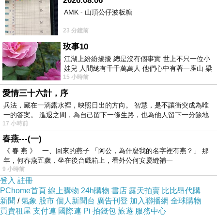
2026.08.06
AMK - 山頂公仔波板糖
23 分鐘前
玫事10
江湖上紛紛擾擾 總是沒有個事實 世上不只一位小
娃兒 人間總有千千萬萬人 他們心中有著一座山 梁
15 小時前
山佛山泰華衡恆嵩 一山之高
愛情三十六計，序
兵法，藏在一滴露水裡，映照日出的方向。 智慧，是不讓衝突成為唯
一的答案。 進退之間，為自己留下一條生路，也為他人留下一分餘地
17 小時前
春燕---(一)
《 春 燕 》 一、回來的燕子 「阿公，為什麼我的名字裡有燕？」 那
我年紀跟大家差距比較大
,
有時候不是很容易加入話題
年，何春燕五歲，坐在後台戲箱上，看外公何安慶縫補一
9 小時前
還好認識的台灣人跟香港人會幫我帶話題等
登入
註冊
AROHA
很多人都挺好
,
只是面對這些日本媽媽
PChome首頁
線上購物
24h購物
書店
露天拍賣
比比昂代購
新聞
/
氣象
股市
個人新聞台
廣告刊登
加入聯播網
全球購物
有時候除了喜歡的藝人們真不知道從何聊起來比較好
笑
買賣租屋
支付連
國際連
Pi 拍錢包
旅遊
服務中心
所以大部分的時候都是聽聽大家的情報等