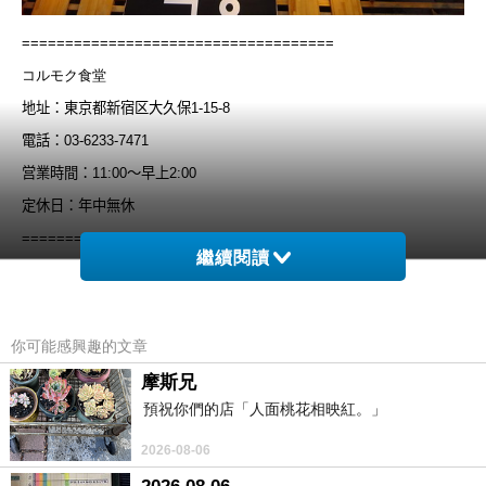
====================================
コルモク食堂
地址：東京都新宿区大久保
1-15-8
電話：
03-6233-7471
営業時間：
11:00
〜早上
2:00
定休日：年中無休
=====================================
繼續閱讀
平常參加聚會的次數不多
,
跟大人數一起的是第
2
次
有多人是第一次見面
,
人到齊後會先輪流自我介紹說名字
跟是誰的粉絲這樣
你可能感興趣的文章
有些粉絲還自製準備了零食點心當禮物分送
摩斯兄
還有自己印的些
ASTRO
圖片很用心
,
我自己都沒有準備很不好意思
預祝你們的店「人面桃花相映紅。」
這天吃的食物還挺實惠的
,
一個人
2000
多日幣
2026-08-06
吃到很多種類的韓食跟喝飲料