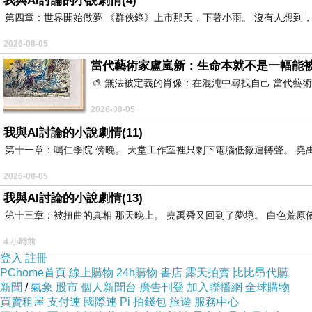
我與AI討論的小說劇情(4)
第四章：世界開始做夢 《群俠錄》上市那天，下著小雨。 沒有人想到，
2026-08-05
當代藝術家盧嵐新：生命本就不是一幅能
🎨 無法被定義的肖像：在混沌中尋找自己 當代
2026-08-05
我與AI討論的小說劇情(11)
第十一章：鳴仁學院 傍晚。 天堂工作室裡只剩下電腦低微運轉聲。 堯禹
2026-08-05
我與AI討論的小說劇情(13)
第十三章：被扭曲的真相 那天晚上。 堯禹舜又回到了夢境。 白色荒原
4 小時前
登入
註冊
PChome首頁
線上購物
24h購物
書店
露天拍賣
比比昂代購
新聞
/
氣象
股市
個人新聞台
廣告刊登
加入聯播網
全球購物
買賣租屋
支付連
國際連
Pi 拍錢包
旅遊
服務中心