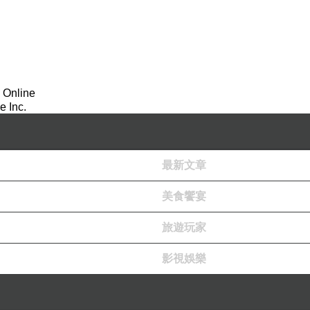
 Online
 Inc.
最新文章
美食饗宴
旅遊玩家
影視娛樂