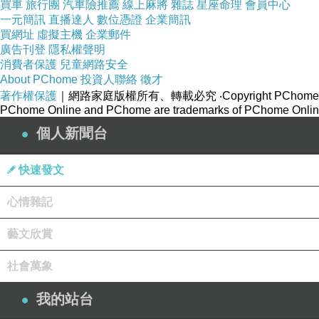
買車
旅行團
汽車險推薦
線上麻將
雜誌
星座命理
會員中心
一元簡訊
直播達人
數位憑證
企業簡訊
買網址
虛擬主機
企業郵件
廣告刊登
隱私權聲明
消費者保護
兒童網路安全
About PChome
投資人聯絡
徵才
著作權保護
｜網路家庭版權所有、轉載必究
‧Copyright PChome
PChome Online and PChome are trademarks of PChome Online
個人新聞台
快速發文
心情雜記
藝文欣賞
社會萬象
我的站台
來這間是為了いただきハイジャンプ節目踩點