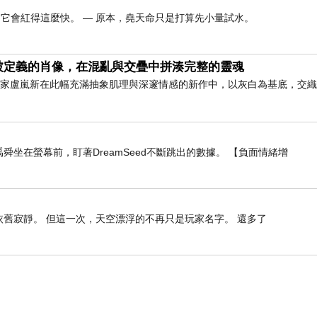
它會紅得這麼快。 — 原本，堯天命只是打算先小量試水。
被定義的肖像，在混亂與交疊中拼湊完整的靈魂
藝術家盧嵐新在此幅充滿抽象肌理與深邃情感的新作中，以灰白為基底，交
舜坐在螢幕前，盯著DreamSeed不斷跳出的數據。 【負面情緒增
依舊寂靜。 但這一次，天空漂浮的不再只是玩家名字。 還多了