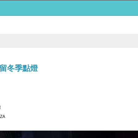
a 汐留冬季點燈
留
NZA