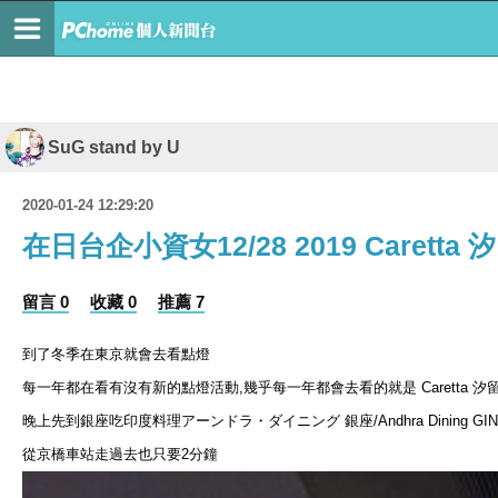
SuG stand by U
2020-01-24 12:29:20
在日台企小資女12/28 2019 Carett
留言 0
收藏 0
推薦 7
到了冬季在東京就會去看點燈
每一年都在看有沒有新的點燈活動,幾乎每一年都會去看的就是 Caretta 汐
晚上先到銀座吃印度料理アーンドラ・ダイニング 銀座/Andhra Dining GI
從京橋車站走過去也只要2分鐘