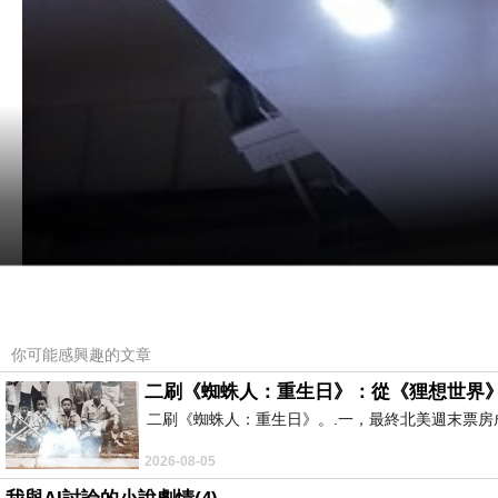
你可能感興趣的文章
二刷《蜘蛛人：重生日》：從《狸想世界
二刷《蜘蛛人：重生日》。.一，最終北美週末票
2026-08-05