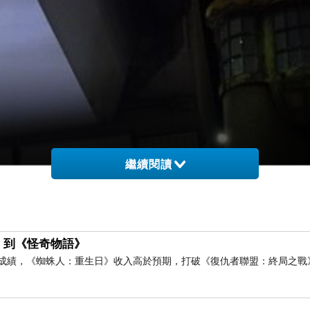
繼續閱讀
》到《怪奇物語》
房成績，《蜘蛛人：重生日》收入高於預期，打破《復仇者聯盟：終局之戰