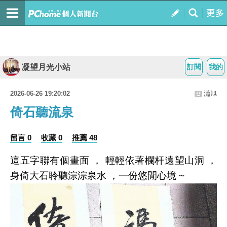
凝望月光小站
訂閱
我的
2026-06-26 19:20:02
瀟旭
倚石聽流泉
留言 0
收藏 0
推薦 48
這五字聯有個畫面 ， 輕輕依著欄杆遠望山洞 ，
身倚大石聆聽淙淙泉水 ，一份悠閒心境 ~