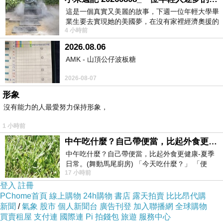
這是一個真實又美麗的故事，下週一位年輕大學畢
業生要去實現她的美國夢，在沒有家裡經濟奧援的
4 小時前
情況下，靠著自我努力工作累積出國基
2026.08.06
AMK - 山頂公仔波板糖
2026-08-07
形象
沒有能力的人最愛努力保持形象，
1 小時前
中午吃什麼？自己帶便當，比起外食更健康-夏季日常。(舞動馬尾廚房)
中午吃什麼？自己帶便當，比起外食更健康-夏季
日常。(舞動馬尾廚房) 「今天吃什麼？」 「便
17 小時前
當？麵？還是炒飯？」 每天都在選擇
登入
註冊
PChome首頁
線上購物
24h購物
書店
露天拍賣
比比昂代購
新聞
/
氣象
股市
個人新聞台
廣告刊登
加入聯播網
全球購物
買賣租屋
支付連
國際連
Pi 拍錢包
旅遊
服務中心