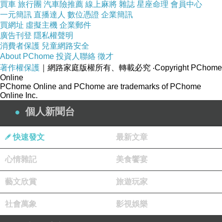
買車
旅行團
汽車險推薦
線上麻將
雜誌
星座命理
會員中心
一元簡訊
直播達人
數位憑證
企業簡訊
買網址
虛擬主機
企業郵件
廣告刊登
隱私權聲明
消費者保護
兒童網路安全
About PChome
投資人聯絡
徵才
著作權保護
｜網路家庭版權所有、轉載必究
‧Copyright PChome
Online
PChome Online and PChome are trademarks of PChome
Online Inc.
個人新聞台
快速發文
最新文章
心情雜記
美食饗宴
藝文欣賞
旅遊玩家
社會萬象
影視娛樂