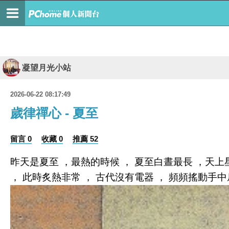
凝望月光小站
2026-06-22 08:17:49
歲律禪心 - 夏至
留言 0
收藏 0
推薦 52
昨天是夏至 ，最熱的時候 ， 夏至白晝最長 ，天上
， 此時炙熱非常 ， 古代沒有電器 ， 頻頻搖動手