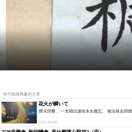
你可能感興趣的文章
花火が瞬いて
煙火閃耀， 一支唱出讓你永生難忘、 無法抹去回
2026-08-08