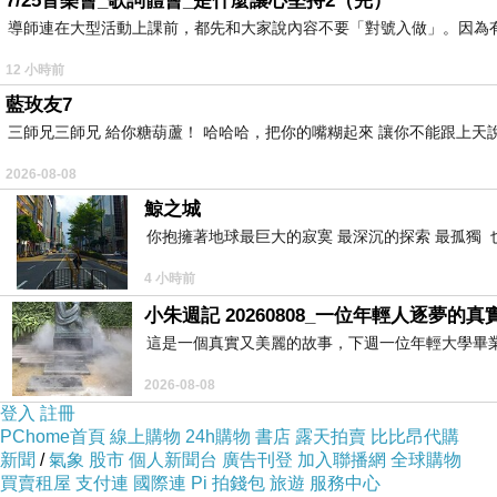
7/25音樂會_歌詞體會_是什麼讓心堅持2（完）
導師連在大型活動上課前，都先和大家說內容不要「對號入做」。因為
12 小時前
藍玫友7
三師兄三師兄 給你糖葫蘆！ 哈哈哈，把你的嘴糊起來 讓你不能跟上天
2026-08-08
鯨之城
你抱擁著地球最巨大的寂寞 最深沉的探索 最孤獨 
4 小時前
小朱週記 20260808_一位年輕人逐夢的真
這是一個真實又美麗的故事，下週一位年輕大學畢
2026-08-08
登入
註冊
PChome首頁
線上購物
24h購物
書店
露天拍賣
比比昂代購
新聞
/
氣象
股市
個人新聞台
廣告刊登
加入聯播網
全球購物
買賣租屋
支付連
國際連
Pi 拍錢包
旅遊
服務中心