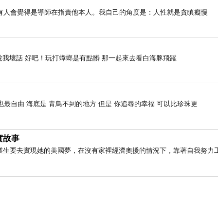
有人會覺得是導師在指責他本人。我自己的角度是：人性就是貪瞋癡慢
說我壞話 好吧！玩打蟑螂是有點髒 那一起來去看白海豚飛躍
也最自由 海底是 青鳥不到的地方 但是 你追尋的幸福 可以比珍珠更
實故事
業生要去實現她的美國夢，在沒有家裡經濟奧援的情況下，靠著自我努力