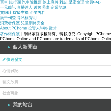
買車
旅行團
汽車險推薦
線上麻將
雜誌
星座命理
會員中心
一元簡訊
直播達人
數位憑證
企業簡訊
買網址
虛擬主機
企業郵件
廣告刊登
隱私權聲明
消費者保護
兒童網路安全
About PChome
投資人聯絡
徵才
著作權保護
｜網路家庭版權所有、轉載必究
‧Copyright PChome
PChome Online and PChome are trademarks of PChome Online
個人新聞台
快速發文
心情雜記
藝文欣賞
社會萬象
我的站台