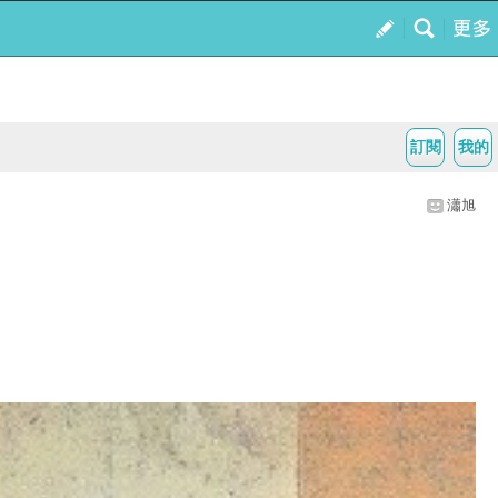
訂閱
我的
瀟旭