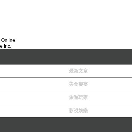
 Online
 Inc.
最新文章
美食饗宴
旅遊玩家
影視娛樂