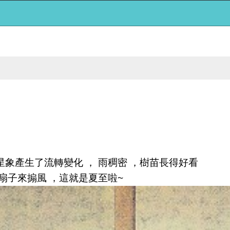
星象產生了流轉變化 ， 雨稠密 ，樹苗長得好看
中扇子來搧風 ，這就是夏至啦~