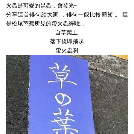
火蟲是可愛的昆蟲，會發光~
分享這首俳句給大家 ，俳句一般比較簡短 。 這
是松尾芭蕉所見的螢火蟲經驗...
自草葉上
落下旋即飛起
螢火蟲啊