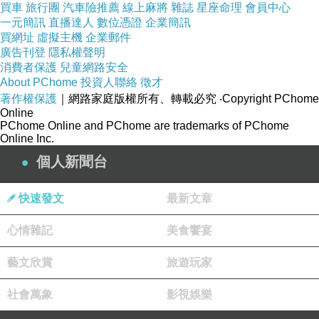
買車
旅行團
汽車險推薦
線上麻將
雜誌
星座命理
會員中心
一元簡訊
直播達人
數位憑證
企業簡訊
買網址
虛擬主機
企業郵件
廣告刊登
隱私權聲明
消費者保護
兒童網路安全
About PChome
投資人聯絡
徵才
著作權保護
｜網路家庭版權所有、轉載必究
‧Copyright PChome
Online
PChome Online and PChome are trademarks of PChome
Online Inc.
個人新聞台
快速發文
最新文章
心情雜記
美食饗宴
藝文欣賞
旅遊玩家
社會萬象
影視娛樂