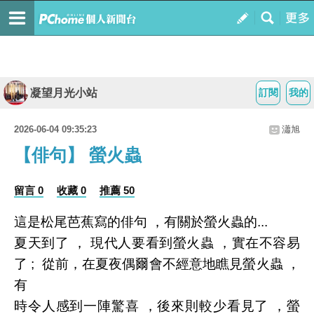
凝望月光小站
訂閱
我的
2026-06-04 09:35:23
瀟旭
【俳句】 螢火蟲
留言 0
收藏 0
推薦 50
這是松尾芭蕉寫的俳句 ，有關於螢火蟲的...
夏天到了 ， 現代人要看到螢火蟲 ，實在不容易
了 ; 從前，在夏夜偶爾會不經意地瞧見螢火蟲 ，
有
時令人感到一陣驚喜 ，後來則較少看見了 ，螢