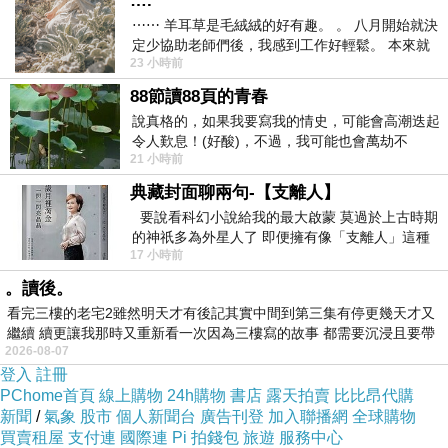
….
⋯⋯ 羊耳草是毛絨絨的好有趣。 。 八月開始就決
定少協助老師們後，我感到工作好輕鬆。 本來就
23 小時前
不是我的工作啊。 真
88節讀88頁的青春
說真格的，如果我要寫我的情史，可能會高潮迭起
令人歎息！(好酸)，不過，我可能也會萬劫不
21 小時前
復...，每天跪鍵盤還是被判了花心的罪
典藏封面聊兩句-【支離人】
要說看科幻小說給我的最大啟蒙 莫過於上古時期
的神祇多為外星人了 即便擁有像「支離人」這種
17 小時前
驚世駭俗的神通法門 也未必讀
。讀後。
看完三樓的老宅2雖然明天才有後記其實中間到第三集有停更幾天才又
繼續 續更讓我那時又重新看一次因為三樓寫的故事 都需要沉浸且要帶
2026-08-07
有
登入
註冊
PChome首頁
線上購物
24h購物
書店
露天拍賣
比比昂代購
新聞
/
氣象
股市
個人新聞台
廣告刊登
加入聯播網
全球購物
買賣租屋
支付連
國際連
Pi 拍錢包
旅遊
服務中心