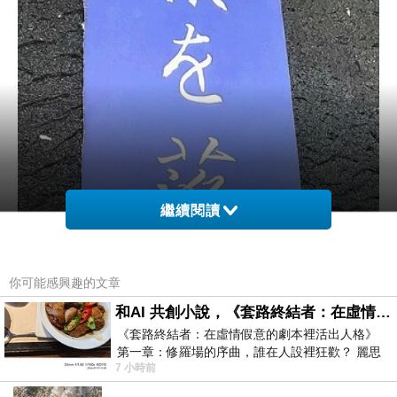
繼續閱讀
你可能感興趣的文章
和AI 共創小說，《套路終結者：在虛情假意的劇本裡活出人格》
《套路終結者：在虛情假意的劇本裡活出人格》
第一章：修羅場的序曲，誰在人設裡狂歡？ 麗思
7 小時前
卡爾頓酒店的總統套房內，燈光昏