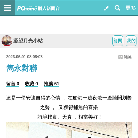
凝望月光小站
訂閱
我的
2026-06-01 08:08:03
瀟旭
雋永對聯
留言 0
收藏 0
推薦 61
這是一份安適自得的心情 ， 在船港一邊夜歌一邊聽聞划槳
之聲 ， 又獲得捕魚的喜樂
詩境樸實、天真 ，相當美好 !