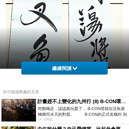
繼續閱讀
你可能感興趣的文章
計畫趕不上變化的九州行 (8) B-CON環球塔
吃飽喝足，該認真玩耍了… B-CON塔就在活魚迴
轉壽司水天的對面。 B-CON的正式名稱叫 別
14 小時前