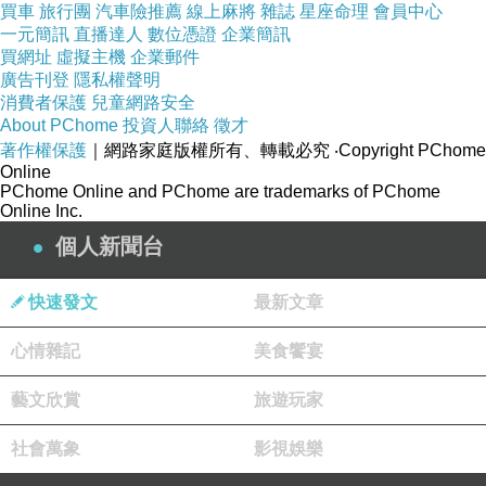
買車
旅行團
汽車險推薦
線上麻將
雜誌
星座命理
會員中心
一元簡訊
直播達人
數位憑證
企業簡訊
買網址
虛擬主機
企業郵件
廣告刊登
隱私權聲明
消費者保護
兒童網路安全
About PChome
投資人聯絡
徵才
著作權保護
｜網路家庭版權所有、轉載必究
‧Copyright PChome
Online
PChome Online and PChome are trademarks of PChome
Online Inc.
個人新聞台
快速發文
最新文章
心情雜記
美食饗宴
藝文欣賞
旅遊玩家
社會萬象
影視娛樂