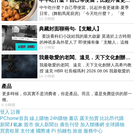
中午吃什麼？自己帶便當，比起外食更健康-夏季日常。(舞動馬尾廚房)
中午吃什麼？自己帶便當，比起外食更健康-夏季
日常。(舞動馬尾廚房) 「今天吃什麼？」 「便
12 小時前
當？麵？還是炒飯？」 每天都在選擇
典藏封面聊兩句-【支離人】
要說看科幻小說給我的最大啟蒙 莫過於上古時期
的神祇多為外星人了 即便擁有像「支離人」這種
23 小時前
驚世駭俗的神通法門 也未必讀
我最敬愛的老闆、遠見．天下文化創辦人高希均教授
我最敬愛的老闆、遠見．天下文化創辦人高希均教
授 遠見 HBR 社長楊瑪利 2026.08.06 我最敬愛的
16 小時前
老闆、遠見．天下文化創辦人高希均教
產品
更多時候，你其實不是消費者，你是產品。而且，還是免費提供的那一
種。
4 小時前
登入
註冊
PChome首頁
線上購物
24h購物
書店
露天拍賣
比比昂代購
新聞
/
氣象
股市
個人新聞台
廣告刊登
加入聯播網
全球購物
買賣租屋
支付連
國際連
Pi 拍錢包
旅遊
服務中心