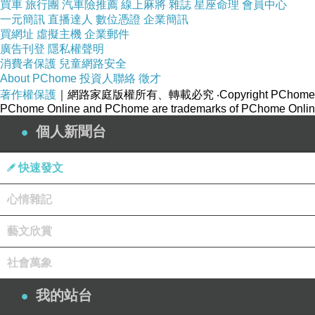
買車
旅行團
汽車險推薦
線上麻將
雜誌
星座命理
會員中心
一元簡訊
直播達人
數位憑證
企業簡訊
買網址
虛擬主機
企業郵件
廣告刊登
隱私權聲明
消費者保護
兒童網路安全
About PChome
投資人聯絡
徵才
著作權保護
｜網路家庭版權所有、轉載必究
‧Copyright PChome
PChome Online and PChome are trademarks of PChome Online
個人新聞台
快速發文
心情雜記
藝文欣賞
社會萬象
我的站台