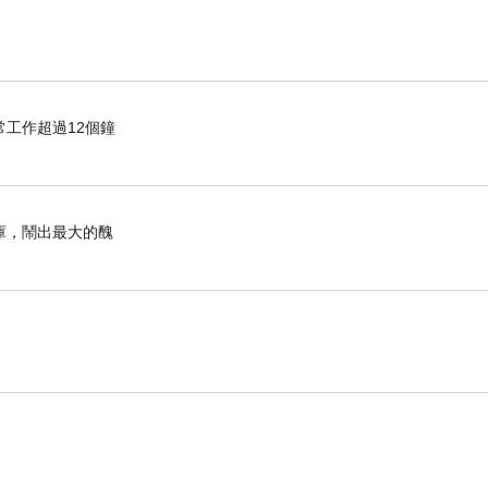
工作超過12個鐘
庫，鬧出最大的醜