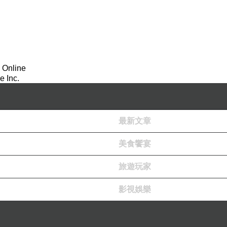
 Online
 Inc.
最新文章
美食饗宴
旅遊玩家
影視娛樂