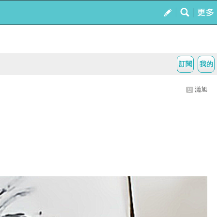
訂閱
我的
瀟旭