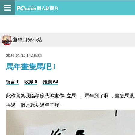
凝望月光小站
2026-01-15 14:18:23
馬年畫隻馬吧 !
留言 1
收藏 0
推薦 64
此作實為我臨摹徐悲鴻畫作- 立馬 ， 馬年到了啊 ，畫隻馬跟
再過一個月就要過年了喔 ~