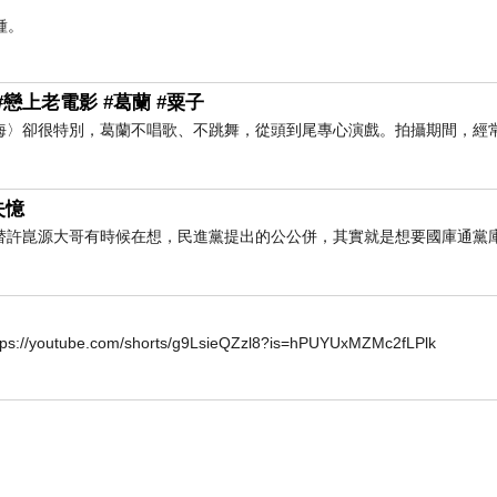
種。
戀上老電影 #葛蘭 #粟子
海〉卻很特別，葛蘭不唱歌、不跳舞，從頭到尾專心演戲。拍攝期間，經常
失憶
替許崑源大哥有時候在想，民進黨提出的公公併，其實就是想要國庫通黨
.com/shorts/g9LsieQZzl8?is=hPUYUxMZMc2fLPlk