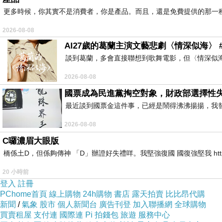
更多時候，你其實不是消費者，你是產品。而且，還是免費提供的那一
2026-08-08
AI27歲的葛蘭主演文藝悲劇〈情深似海〉 #
談到葛蘭，多會直接聯想到歌舞電影，但〈情深似
2026-08-08
國票成為民進黨掏空對象，財政部選擇性
最近談到國票金這件事，已經是鬧得沸沸揚揚，我
2026-08-08
C囉濃眉大眼版
橋係土D，但係夠傳神 「D」辦證好失禮咩。我堅強復國 國復強堅我 https://youtube
20 小時前
登入
註冊
PChome首頁
線上購物
24h購物
書店
露天拍賣
比比昂代購
新聞
/
氣象
股市
個人新聞台
廣告刊登
加入聯播網
全球購物
買賣租屋
支付連
國際連
Pi 拍錢包
旅遊
服務中心