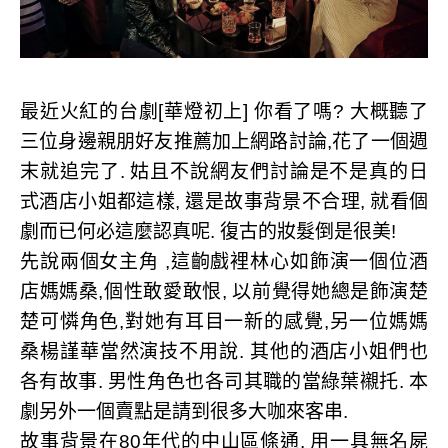
最近火紅的台劇
[
華燈初上
]
你看了嗎
?
大概聽了
三位身邊親朋好友推薦加上網路討論
,
花了一個週
末就追完了
.
姑且不說網友們討論是不是真的日
式酒店小姐都這樣
,
還是故事背景不合理
,
就看個
劇而已何必這麼認真呢
.
復古的妝髮倒是很美
!
先說兩個女主角
,
這齣戲裡林心如飾演一個位酒
店媽媽桑
,
個性敢愛敢恨
,
以前覺得她總是飾演楚
楚可憐角色
,
對她有耳目一新的感覺
,
另一位媽媽
桑楊謹華當然演技不用說
.
其他的酒店小姐們也
各有故事
.
男性角色也各司其職的當綠葉襯托
.
本
劇另外一個賣點是請到很多大咖來客串
.
故事背景在
80
年代的中山區條通
,
用一具無名屍