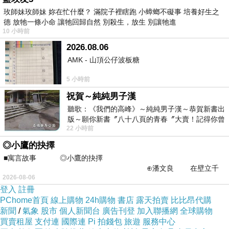
玫師妹玫師妹 妳在忙什麼？ 滿院子裡瞎跑 小蟑螂不礙事 培養好生之
德 放牠一條小命 讓牠回歸自然 別殺生，放生 別讓牠進
10 小時前
2026.08.06
AMK - 山頂公仔波板糖
5 小時前
祝賀～純純男子漢
聽歌：《我們的高峰》～純純男子漢～恭賀新書出
版～願你新書〞八十八頁的青春〞大賣！記得你曾
22 小時前
經在我的版留言…「好讚的圖^^感覺大家
◎小鷹的抉擇
■寓言故事 ◎小鷹的抉擇
⊕潘文良 在壁立千
2026-08-06
仞的懸崖上，有一座遮天蔽
登入
註冊
PChome首頁
線上購物
24h購物
書店
露天拍賣
比比昂代購
新聞
/
氣象
股市
個人新聞台
廣告刊登
加入聯播網
全球購物
買賣租屋
支付連
國際連
Pi 拍錢包
旅遊
服務中心