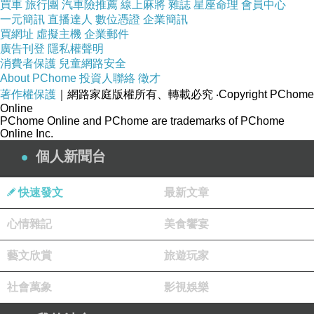
買車
旅行團
汽車險推薦
線上麻將
雜誌
星座命理
會員中心
一元簡訊
直播達人
數位憑證
企業簡訊
買網址
虛擬主機
企業郵件
廣告刊登
隱私權聲明
消費者保護
兒童網路安全
About PChome
投資人聯絡
徵才
著作權保護
｜網路家庭版權所有、轉載必究
‧Copyright PChome
Online
PChome Online and PChome are trademarks of PChome
Online Inc.
個人新聞台
快速發文
最新文章
心情雜記
美食饗宴
藝文欣賞
旅遊玩家
社會萬象
影視娛樂