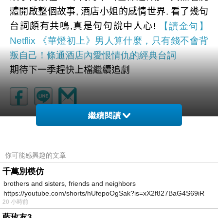
體開啟整個故事
,
酒店小姐的感情世界
.
看了幾句
台詞頗有共鳴
,
真是句句說中人心
!
【讀金句】
Netflix 《華燈初上》男人算什麼，只有錢不會背
叛自己！條通酒店內愛恨情仇的經典台詞
期待下一季趕快上檔繼續追劇
繼續閱讀
Netflix-叫她系主任
上一篇：
你可能感興趣的文章
千萬別模仿
brothers and sisters, friends and neighbors
https://youtube.com/shorts/hUfepoOgSak?is=xX2f827BaG4S69iR
20 小時前
https
藍玫友3