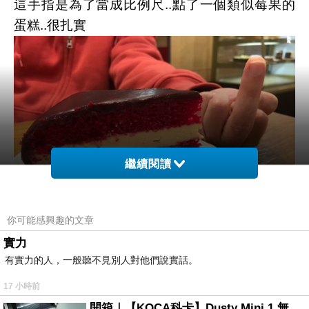
這手指是為了當成比例尺..點了一個類似莓果的
蛋糕..很扎實
繼續閱讀
你可能感興趣的文章
實力
有實力的人，一般聽不見別人對他們說實話。
還類似杯子蛋糕的東西也很好吃
17 小時前
開箱｜【KOCA科卡】Dusty Mini 1 無線手持吸塵器