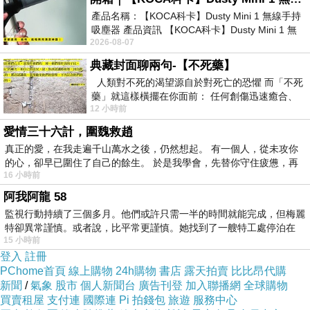
產品名稱：【KOCA科卡】Dusty Mini 1 無線手持
吸塵器 產品資訊 【KOCA科卡】Dusty Mini 1 無
2026-08-07
線手持吸塵器評語： 能吸、能吹兼具兩
典藏封面聊兩句-【不死藥】
人類對不死的渴望源自於對死亡的恐懼 而「不死
藥」就這樣橫擺在你面前： 任何創傷迅速癒合、
12 小時前
停止衰老、痛覺消失…堪
愛情三十六計，圍魏救趙
真正的愛，在我走遍千山萬水之後，仍然想起。 有一個人，從未攻你
的心，卻早已圍住了自己的餘生。 於是我學會，先替你守住疲憊，再
16 小時前
阿我阿龍 58
監視行動持續了三個多月。他們或許只需一半的時間就能完成，但梅麗
特卻異常謹慎。或者說，比平常更謹慎。她找到了一艘特工處停泊在
15 小時前
登入
註冊
PChome首頁
線上購物
24h購物
書店
露天拍賣
比比昂代購
新聞
/
氣象
股市
個人新聞台
廣告刊登
加入聯播網
全球購物
買賣租屋
支付連
國際連
Pi 拍錢包
旅遊
服務中心