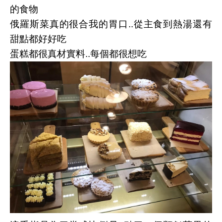
的食物
俄羅斯菜真的很合我的胃口..從主食到熱湯還有
甜點都好好吃
蛋糕都很真材實料..每個都很想吃