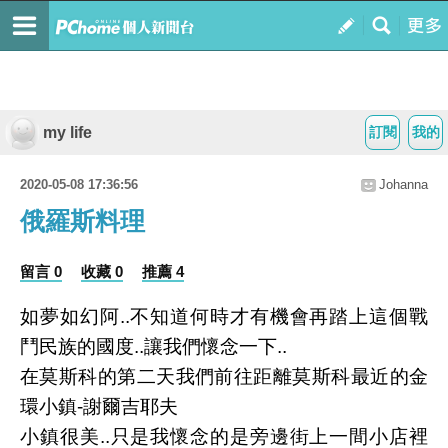
my life
訂閱
我的
2020-05-08 17:36:56
Johanna
俄羅斯料理
留言 0
收藏 0
推薦 4
如夢如幻阿..不知道何時才有機會再踏上這個戰
鬥民族的國度..讓我們懷念一下..
在莫斯科的第二天我們前往距離莫斯科最近的金
環小鎮-謝爾吉耶夫
小鎮很美..只是我懷念的是旁邊街上一間小店裡