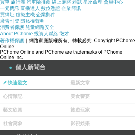
買車
旅行團
汽車險推薦
線上麻將
雜誌
星座命理
會員中心
一元簡訊
直播達人
數位憑證
企業簡訊
買網址
虛擬主機
企業郵件
俄羅斯餃子..裡面的餡是馬鈴薯泥還有肉...跟我們
廣告刊登
隱私權聲明
消費者保護
兒童網路安全
的餃子完全是不同一回事..通常都是搭配酸奶油.
About PChome
投資人聯絡
徵才
在俄語中，餃子被稱為пельмень，據說這個詞
著作權保護
｜網路家庭版權所有、轉載必究
‧Copyright PChome
Online
正是來自芬蘭-烏戈爾語的пельнянь，有趣的是
PChome Online and PChome are trademarks of PChome
這個詞的意思是「面耳朵」。原文網址：
Online Inc.
https://kknews.cc/food/lz8nmae.html
個人新聞台
快速發文
最新文章
心情雜記
美食饗宴
藝文欣賞
旅遊玩家
社會萬象
影視娛樂