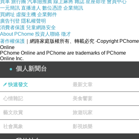
買車
旅行團
汽車險推薦
線上麻將
雜誌
星座命理
會員中心
一元簡訊
直播達人
數位憑證
企業簡訊
買網址
虛擬主機
企業郵件
廣告刊登
隱私權聲明
消費者保護
兒童網路安全
About PChome
投資人聯絡
徵才
著作權保護
｜網路家庭版權所有、轉載必究
‧Copyright PChome
Online
PChome Online and PChome are trademarks of PChome
Online Inc.
個人新聞台
快速發文
最新文章
心情雜記
美食饗宴
藝文欣賞
旅遊玩家
社會萬象
影視娛樂