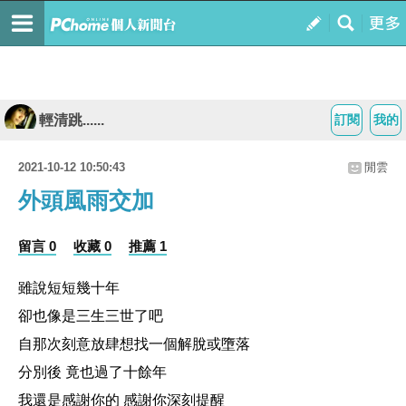
輕清跳......
訂閱
我的
2021-10-12 10:50:43
閒雲
外頭風雨交加
留言 0
收藏 0
推薦 1
雖說短短幾十年
卻也像是三生三世了吧
自那次刻意放肆想找一個解脫或墮落
分別後 竟也過了十餘年
我還是感謝你的 感謝你深刻提醒