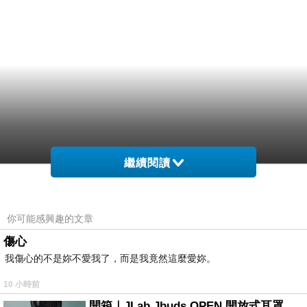
繼續閱讀
你可能感興趣的文章
傷心
我傷心的不是妳不愛我了，而是我竟然這麼愛妳。
10 小時前
開箱｜JLab Jbuds OPEN 開放式耳罩藍牙耳機 - 設計美學，輕巧、透氣、環境音全物理達成！