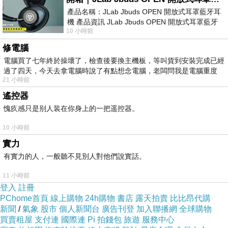
產品名稱：JLab Jbuds OPEN 開放式耳罩藍牙耳
機 產品資訊 JLab Jbuds OPEN 開放式耳罩藍牙
10 小時前
耳機評語：非常有特色，值得喜愛美型工
修電腦
電腦買了七年終於操壞了，檢查後要換主機板，等叫貨到安裝完成已經
過了四天，今天去拿電腦時說了有點想念電腦，老闆問我是電腦重度
21 小時前
遙控器
愧疚感只是别人装在你身上的一把遥控器。
10 小時前
實力
有實力的人，一般聽不見別人對他們說實話。
11 小時前
登入
註冊
PChome首頁
線上購物
24h購物
書店
露天拍賣
比比昂代購
新聞
/
氣象
股市
個人新聞台
廣告刊登
加入聯播網
全球購物
買賣租屋
支付連
國際連
Pi 拍錢包
旅遊
服務中心