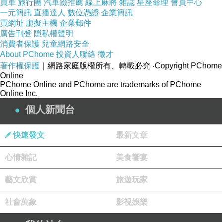
買車
旅行團
汽車險推薦
線上麻將
雜誌
星座命理
會員中心
一元簡訊
直播達人
數位憑證
企業簡訊
買網址
虛擬主機
企業郵件
廣告刊登
隱私權聲明
消費者保護
兒童網路安全
About PChome
投資人聯絡
徵才
著作權保護
｜網路家庭版權所有、轉載必究
‧Copyright PChome
Online
PChome Online and PChome are trademarks of PChome
Online Inc.
個人新聞台
快速發文
最新文章
心情雜記
美食饗宴
藝文欣賞
旅遊玩家
社會萬象
影視娛樂