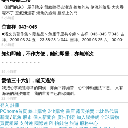
自冬逐去
要不要給三樓
《牆門的灰》 屋子陰冷 留給牆壁去滲透 牆角的灰 倒流的陰影 大火吞
人間又一遭
噬不了 空氣瀰漫著 燒焦的虛無 牆壁上的門
新的地點
5 小時前
延續春的事例
◎吉祥_043~045
過往不惜不相違
■潘文良著作集＞勵益品＞魚雁千里共今緣＞吉祥_043~045 ▽043_吉
祥。2006.03.24.五 23:38:28 ▽044_吉祥。2006.03.25.六 00:00:
5 小時前
大家新春吉祥，萬事如意！
知幻即離，不作方便，離幻即覺，亦無漸次
。。。。。。。。。。
19 小時前
愛情三十六計，瞞天過海
我把心事藏進尋常的問候，海面平靜如昔，心中悸動無法平息。 只有
海底的潮汐知道，我的世界早已向你傾斜。
22 小時前
登入
註冊
PChome首頁
線上購物
24h購物
書店
露天拍賣
比比昂代購
新聞
/
氣象
股市
個人新聞台
廣告刊登
加入聯播網
全球購物
買賣租屋
支付連
國際連
Pi 拍錢包
旅遊
服務中心