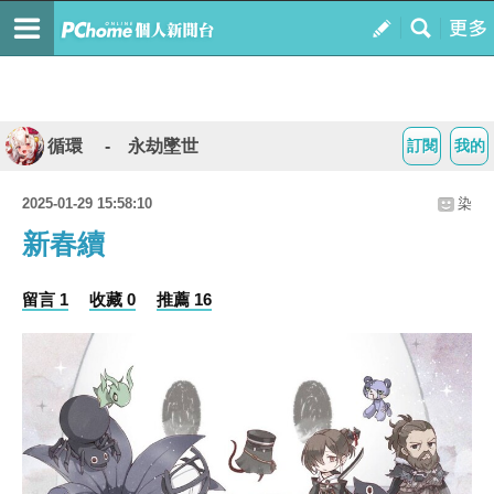
循環 - 永劫墜世
訂閱
我的
2025-01-29 15:58:10
染
新春續
留言 1
收藏 0
推薦 16