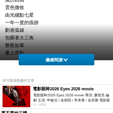
雲色微收
由光綴點七星
一年一度的痕跡
劃過弧線
包圍著大三角
整夜如幕
畫上亮點
.
繼續閱讀
爆竹霹靂響聲
鞭炮遊蛇般竄出
你可能感興趣的文章
都市慶典
電影眼眸2026 Eyes 2026 movie
鬧街不眠
電影眼眸2026 Eyes 2026 movie 導演: 廉智浩 編
微微風輕拂
劇 主演: 申敏兒 / 金南熙 / 李承勇 / 金英雅 電影眼
11 小時前
捨下不知去向的落葉
眸2026描述攝影師徐珍因遺