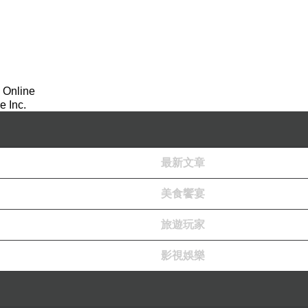
 Online
 Inc.
最新文章
美食饗宴
旅遊玩家
影視娛樂