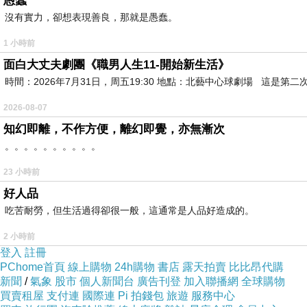
愚蠢
銀河的交媾
沒有實力，卻想表現善良，那就是愚蠢。
撕裂了陰道
1 小時前
壓迫著黑洞
面白大丈夫劇團《職男人生11-開始新生活》
噴飛而出各種沉液
時間：2026年7月31日，周五19:30 地點：北藝中心球劇場 這
陰柔的黑暗
2026-08-07
包容陽剛包裝體制
知幻即離，不作方便，離幻即覺，亦無漸次
是那些重力籠罩
。。。。。。。。。。
帶來純樸的光芒
23 小時前
遮去幽暗陰影
好人品
球體漸漸長大成就之星
吃苦耐勞，但生活過得卻很一般，這通常是人品好造成的。
生命的設計
2 小時前
本就是一場絕望的遊戲
登入
註冊
素食主義者不知道器官消化著
PChome首頁
線上購物
24h購物
書店
露天拍賣
比比昂代購
橫跨類別接觸神
新聞
/
氣象
股市
個人新聞台
廣告刊登
加入聯播網
全球購物
買賣租屋
支付連
國際連
Pi 拍錢包
旅遊
服務中心
內自省 而外張狂