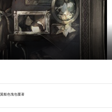
羽翼般色塊包覆著