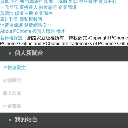
買車
旅行團
汽車險推薦
線上麻將
雜誌
星座命理
會員中心
地正在動
一元簡訊
直播達人
數位憑證
企業簡訊
買網址
虛擬主機
企業郵件
天正在動
廣告刊登
隱私權聲明
是循環不止的權力精神
消費者保護
兒童網路安全
About PChome
投資人聯絡
徵才
左左右右
著作權保護
｜網路家庭版權所有、轉載必究
‧Copyright PChome
左右右左
PChome Online and PChome are trademarks of PChome Online
無常瑣碎的黑白
個人新聞台
在框框裡誇誇
全知全能的全熟全熱
快速發文
一如萬象兼容並蓄著
心情雜記
突閃而過的流星
發紅圈外後默默消失
藝文欣賞
當一個人倒落才得知
社會萬象
道從來不是平的
我的站台