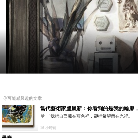
你可能感興趣的文章
當代藝術家盧嵐新：你看到的是我的輪廓
💙 「我把自己藏在藍色裡，卻把希望留在光裡。
一個大環
全體世界性
16 小時前
本地人與洋寶貝