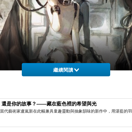
繼續閱讀
，還是你的故事？——藏在藍色裡的希望與光
」 當代藝術家盧嵐新在此幅兼具童趣靈動與抽象韻味的新作中，用湛藍的