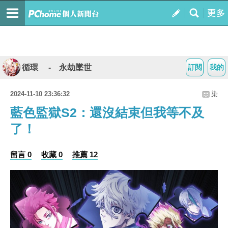
循環 - 永劫墜世
訂閱
我的
2024-11-10 23:36:32
染
藍色監獄S2：還沒結束但我等不及
了！
留言 0
收藏 0
推薦 12