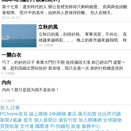
第十七章：遺失時代的人 辦公室裡安靜得只剩時鐘聲。 堯禹舜低頭翻
藍色監獄S2
著相簿。 照片中的袁年，始終與人群保持距離。 別人在聊天。
2026-08-07
剛看完最新一話，動畫還沒完結但我等不及了！
立秋的風
因為他媽的2023年漫畫排行榜超越咒術迴戰在銷售榜稱霸
立秋日的風，刮得好熱。 軍事演習，不外出。 高
第一的漫畫可以被你玩成ppt
雄越來越精彩。。。 晚上的夜市越來越熱鬧。 秋
20 小時前
天的風刮得很熱 夜遊消暑熱。。。
一襲白衣
動畫公司被萬代插足就算了，講談社的王牌足球漫畫，運
巧了，約好的日子 車庫大門打不開 急得滿頭大漢 妳已經出門 虛驚一
動漫畫你知道的！很多女性超愛（CP），多麼大的商機，
場，趕到高鐵左營站恰好 新加坡，我只去過一次 妳的行程總是排的
你可以搞爛成這樣真的是媽的傻眼。
6 小時前
内向
内向？那只是因为我不喜欢你！
3 小時前
登入
註冊
PChome首頁
線上購物
24h購物
書店
露天拍賣
比比昂代購
新聞
/
氣象
股市
個人新聞台
廣告刊登
加入聯播網
全球購物
買賣租屋
支付連
國際連
Pi 拍錢包
旅遊
服務中心