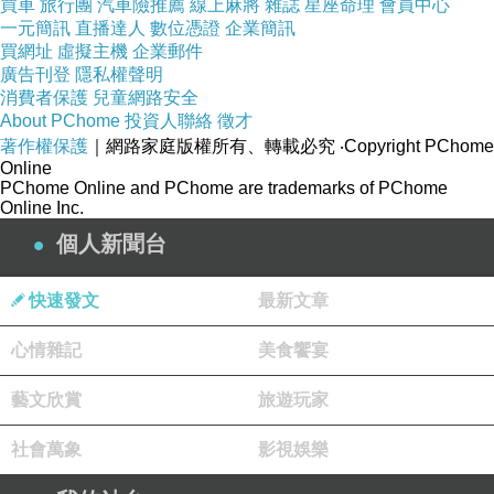
買車
旅行團
汽車險推薦
線上麻將
雜誌
星座命理
會員中心
一元簡訊
直播達人
數位憑證
企業簡訊
買網址
虛擬主機
企業郵件
廣告刊登
隱私權聲明
消費者保護
兒童網路安全
About PChome
投資人聯絡
徵才
著作權保護
｜網路家庭版權所有、轉載必究
‧Copyright PChome
外國朋友們都看不下去做影片嘲諷幹譙
Online
PChome Online and PChome are trademarks of PChome
了
Online Inc.
開播前就被中國動畫師先爆料很慘。
個人新聞台
開播後就真的很慘，然後國外動畫師也來爆料，
快速發文
最新文章
時間不足、作畫刪減、錢給的很少，錢全部被上
面委員會噁心髒手Ａ光。
心情雜記
美食饗宴
連動畫監督也不爽跑路了，整個萬策已盡‥‥
藝文欣賞
旅遊玩家
唉
社會萬象
影視娛樂
第一季雖然可圈可點，但該表現的還是會動給你看。