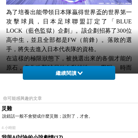
為了培養出能帶領日本隊贏得世界盃的世界第一
攻擊球員，日本足球聯盟訂定了「BLUE
LOCK（藍色監獄）企劃」。該企劃招募了300位
高中生，並且全部都是FW（前鋒）。落敗的選
手，將失去進入日本代表隊的資格。
在這樣的極限狀態下，被挑選出來的各個才能的
原石，身為攻擊球員的自私特性一一覺醒。 時而
繼續閱讀
贏過他人，時而自我進化，經過嚴酷的生存之
戰，最後存活下來了35人。通過了狂熱自私風暴
生存之戰的選手們，賭上「BLUE LOCK（藍色
你可能感興趣的文章
監獄）」計畫是否繼續執行，他們將挑戰U-20日
災難
本代表隊以及史上最瘋狂的賽事！ 現在，選手們
說錯話一般不會變成什麼災難；說對了，才會。
為了自我的自私能刻劃在世界，靠自己改變命
4 小時前
運，史上最熱血的賽試即將開打。
我與AI討論的小說劇情(17)