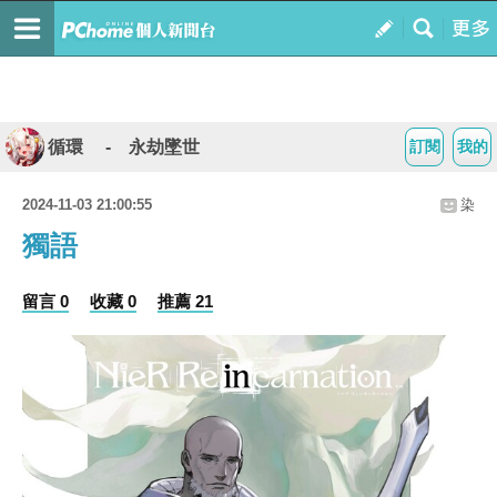
循環 - 永劫墜世
訂閱
我的
2024-11-03 21:00:55
染
獨語
留言 0
收藏 0
推薦 21