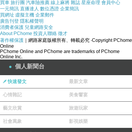
買車
旅行團
汽車險推薦
線上麻將
雜誌
星座命理
會員中心
一元簡訊
直播達人
數位憑證
企業簡訊
買網址
虛擬主機
企業郵件
廣告刊登
隱私權聲明
消費者保護
兒童網路安全
About PChome
投資人聯絡
徵才
著作權保護
｜網路家庭版權所有、轉載必究
‧Copyright PChome
Online
PChome Online and PChome are trademarks of PChome
Online Inc.
個人新聞台
今逢此時向昨取，新葉落去隨詩意
飲用詩神的淚水、以詩歌和青春紀念----《紀青
快速發文
最新文章
春》
心情雜記
美食饗宴
藝文欣賞
旅遊玩家
社會萬象
影視娛樂