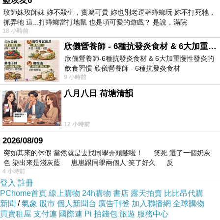
藍玫友6
玫師妹玫師妹 妳不殺生，實屬可貴 妳也別老逗著蟑螂玩 妳不打死牠，
抓弄牠 這...打蟑螂當打地鼠 也是項可愛的遊戲？ 是說，滿院
18 小時前
欣儀營養師 - 6種抗發炎食材 & 6大加重慢性發炎的飲食習慣
欣儀營養師-6種抗發炎食材 & 6大加重慢性發炎的
飲食習慣 欣儀營養師 - 6種抗發炎食材
9 小時前
https://www.facebook.com/photo/?fbid=147
八月八日 荷塘清韻
12 小時前
2026/08/09
突如其來的休假 當然就是去找同學弄頭髮啦！ 笑死 選了一個奶灰
色 染出來是淺灰藍 崽崽跟同學兩個人 笑了好久 反
4 小時前
登入
註冊
PChome首頁
線上購物
24h購物
書店
露天拍賣
比比昂代購
新聞
/
氣象
股市
個人新聞台
廣告刊登
加入聯播網
全球購物
買賣租屋
支付連
國際連
Pi 拍錢包
旅遊
服務中心