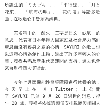
所誕生的「ミカヅキ
」、「平行線」、「月と
花束」、「航海の唄」、「花の塔」等諸多歌
曲，在歌迷心中皆蔚為經典。
其名稱中的「酸欠」二字是日文「缺氧」的
意思，代表著日本年輕人因家庭及社會壓力感到
窒息而沒有容身之處的心情。SAYURI 的歌曲也
以這種心情為創作主軸，道出了許多年輕人的心
聲，獲得共鳴及新生代樂迷間的支持，過去也曾
來台舉行個人演唱會。
今年七月因機能性發聲障礙進行休養的她，
今天早上在 X（Twitter）上公開
了 SAYURI 已於 9 月 20 日過世的消息，得
年 28 歲。葬禮將依據遺願僅安排親屬與相關人