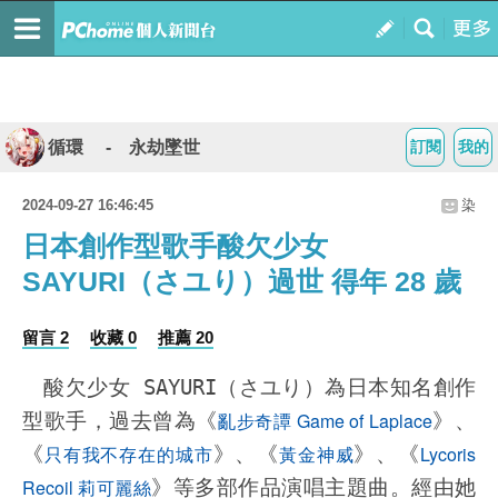
循環 - 永劫墜世
訂閱
我的
2024-09-27 16:46:45
染
日本創作型歌手酸欠少女
SAYURI（さユり）過世 得年 28 歲
留言 2
收藏 0
推薦 20
酸欠少女 SAYURI（さユり）為日本知名創作
亂步奇譚 Game of Laplace
型歌手，過去曾為《
》、
只有我不存在的城市
黃金神威
Lycoris
《
》、《
》、《
Recoil 莉可麗絲
》等多部作品演唱主題曲。經由她