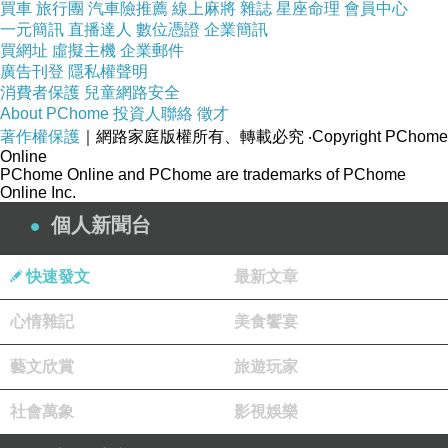
買車
旅行團
汽車險推薦
線上麻將
雜誌
星座命理
會員中心
一元簡訊
直播達人
數位憑證
企業簡訊
買網址
虛擬主機
企業郵件
廣告刊登
隱私權聲明
消費者保護
兒童網路安全
About PChome
投資人聯絡
徵才
著作權保護
｜網路家庭版權所有、轉載必究
‧Copyright PChome
Online
PChome Online and PChome are trademarks of PChome
Online Inc.
個人新聞台
午休看到好狐推特寫到收到遺憾的消息，底
快速發文
最新文章
下有人留言會永遠記得花之塔，震驚的同時立即
搜尋，就看到了公告文章的訃告……
心情雜記
美食饗宴
.
藝文欣賞
旅遊玩家
去年才在台北花博館
的ACG動漫音樂祭見到
睽違五年的SAYURI登台表演，她還說著小籠包跟
社會萬象
影視娛樂
臭豆腐很好吃，還用中文的大字報一起跟我們分