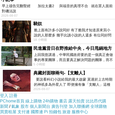
早上禱告完翻聖經 加拉太書2 與福音的真理不合 就在眾人面前
對磯法說
2026-08-07
騎奴
脆上面有許多小說同好 有了脆我才知道原來寫小
說的人那麼多 幾乎比讀小說的人還多 有位同好問
18 小時前
了一個問題 她說為什麼高中文學獎的
民進黨昔日在野推給中央，今日甩鍋地方
上回我曾講過，中華民國政府要的是一個真正會做
對此さユり（Sayuri）的丈夫アマアラシ
事的專業團隊，而且要真正解決問題的團隊，而不
（Amaarashi）也轉發了該貼文，內容提到さユ
5 小時前
是只會到處甩鍋的雙標團隊，最近民進黨
り（Sayuri）深深的愛著音樂，直到死前仍在努
典藏封面聊兩句-【支離人】
力與病魔搏鬥，
並表示「希望和我一樣愛著さユ
要說看科幻小說給我的最大啟蒙 莫過於上古時期
的神祇多為外星人了 即便擁有像「支離人」這種
り（Sayuri）的粉絲們，能夠和我一起努力活下
2026-08-07
驚世駭俗的神通法門 也未必讀
去」。
登入
註冊
PChome首頁
線上購物
24h購物
書店
露天拍賣
比比昂代購
新聞
/
氣象
股市
個人新聞台
廣告刊登
加入聯播網
全球購物
買賣租屋
支付連
國際連
Pi 拍錢包
旅遊
服務中心