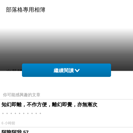
部落格專用相簿
繼續閱讀
光芒雙生的羽翼
只殘留了一方片段
記住了追憶
你可能感興趣的文章
是極其甜美般的負荷
知幻即離，不作方便，離幻即覺，亦無漸次
人總是愚鈍貪痴
。。。。。。。。。。
眷戀著有害的無形之毒
6 小時前
阿龍阿我 57