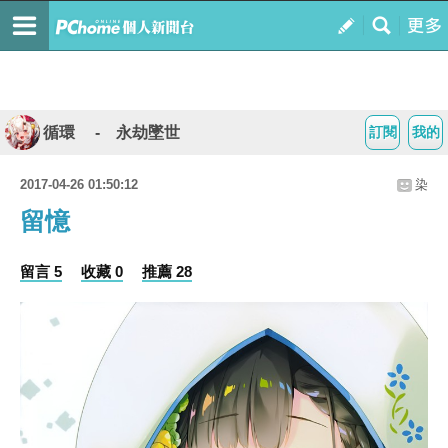
循環 - 永劫墜世
訂閱
我的
2017-04-26 01:50:12
染
留憶
留言 5
收藏 0
推薦 28