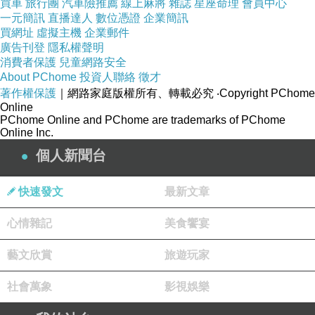
買車
旅行團
汽車險推薦
線上麻將
雜誌
星座命理
會員中心
一元簡訊
直播達人
數位憑證
企業簡訊
遺憾實為沈重
買網址
虛擬主機
企業郵件
一旦釋放了千鈞
廣告刊登
隱私權聲明
消費者保護
兒童網路安全
表裡變得一無所有
About PChome
投資人聯絡
徵才
所以更加刻骨
著作權保護
｜網路家庭版權所有、轉載必究
‧Copyright PChome
Online
痛苦時克苦
PChome Online and PChome are trademarks of PChome
繼續繼續忍耐下去
Online Inc.
讓思緒潛入更深銀河最底層
個人新聞台
將自我埋念 保存
快速發文
最新文章
心情雜記
美食饗宴
藝文欣賞
旅遊玩家
社會萬象
影視娛樂