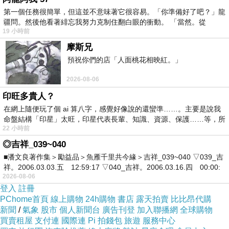
歌幻劇場的魅影
第一個任務很簡單，但這並不意味著它很容易。「你準備好了吧？」龍
是不存在者的呼喊
疆問。然後他看著緋忘我努力克制住翻白眼的衝動。 「當然。從
19 小時前
空蕩的音階來回旋上
摩斯兄
只活在己方的想像
預祝你們的店「人面桃花相映紅。」
模糊了夢與模樣
2026-08-06
印旺多貴人？
現實的夜僅僅只擁抱黑暗
在網上隨便玩了個 ai 算八字，感覺好像說的還蠻準……。主要是說我
命盤結構「印星」太旺，印星代表長輩、知識、資源、保護……等，所
暫不離去的燈光
22 小時前
緩緩浸落深淵
◎吉祥_039~040
徘徊意識邊緣
■潘文良著作集＞勵益品＞魚雁千里共今緣＞吉祥_039~040 ▽039_吉
祥。2006.03.03.五 12:59:17 ▽040_吉祥。2006.03.16.四 00:00:
卿卿呢語
2026-08-06
希望如一千篇故事般恆長
登入
註冊
PChome首頁
線上購物
24h購物
書店
露天拍賣
比比昂代購
難道永遠一事只存在
新聞
/
氣象
股市
個人新聞台
廣告刊登
加入聯播網
全球購物
永恆莎士比亞的劇臺
買賣租屋
支付連
國際連
Pi 拍錢包
旅遊
服務中心