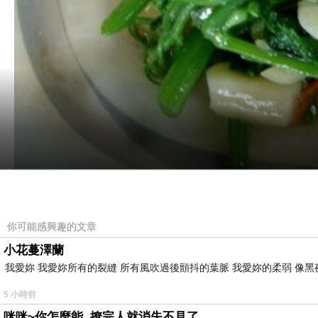
你可能感興趣的文章
小花蔓澤蘭
我愛妳 我愛妳所有的裂縫 所有風吹過後顫抖的葉脈 我愛妳的柔弱 像黑
5 小時前
咪咪~你怎麼能..撩完人就消失不見了