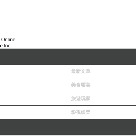
 Online
 Inc.
最新文章
美食饗宴
旅遊玩家
影視娛樂