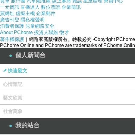
買車
旅行團
汽車險推薦
線上麻將
雜誌
星座命理
會員中心
一元簡訊
直播達人
數位憑證
企業簡訊
買網址
虛擬主機
企業郵件
廣告刊登
隱私權聲明
消費者保護
兒童網路安全
About PChome
投資人聯絡
徵才
著作權保護
｜網路家庭版權所有、轉載必究
‧Copyright PChome
PChome Online and PChome are trademarks of PChome Online
個人新聞台
快速發文
心情雜記
藝文欣賞
社會萬象
我的站台