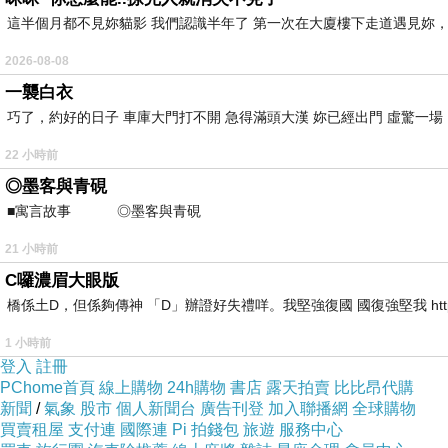
這半個月都不見妳貓影 我們認識半年了 第一次在大廈樓下走道遇見妳，
2026-08-08
一襲白衣
巧了，約好的日子 車庫大門打不開 急得滿頭大漢 妳已經出門 虛驚一
22 小時前
◎墨客與青硯
■寓言故事 ◎墨客與青硯 ⊕潘文良 一
21 小時前
C囉濃眉大眼版
橋係土D，但係夠傳神 「D」辦證好失禮咩。我堅強復國 國復強堅我 https://youtube
1 小時前
登入
註冊
PChome首頁
線上購物
24h購物
書店
露天拍賣
比比昂代購
新聞
/
氣象
股市
個人新聞台
廣告刊登
加入聯播網
全球購物
買賣租屋
支付連
國際連
Pi 拍錢包
旅遊
服務中心