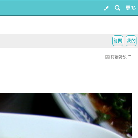
訂閱
我的
荷塘詩韻 二