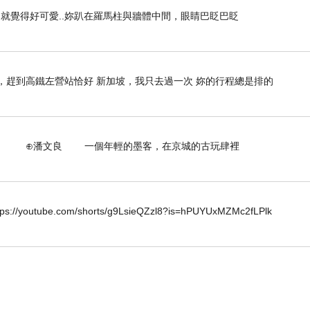
就覺得好可愛..妳趴在羅馬柱與牆體中間，眼睛巴眨巴眨
場，趕到高鐵左營站恰好 新加坡，我只去過一次 妳的行程總是排的
個年輕的墨客，在京城的古玩肆裡
.com/shorts/g9LsieQZzl8?is=hPUYUxMZMc2fLPlk