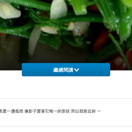
繼續閱讀
夜愛一盞孤燈 像影子愛著它唯一的形狀 所以我靠近妳 一