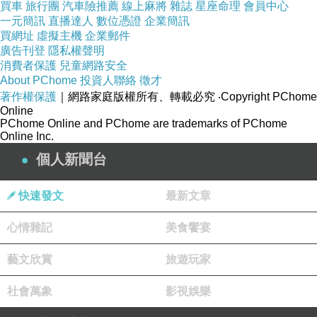
買車
旅行團
汽車險推薦
線上麻將
雜誌
星座命理
會員中心
一元簡訊
直播達人
數位憑證
企業簡訊
買網址
虛擬主機
企業郵件
廣告刊登
隱私權聲明
消費者保護
兒童網路安全
About PChome
投資人聯絡
徵才
著作權保護
｜網路家庭版權所有、轉載必究
‧Copyright PChome
Online
PChome Online and PChome are trademarks of PChome
Online Inc.
個人新聞台
快速發文
最新文章
心情雜記
美食饗宴
藝文欣賞
旅遊玩家
社會萬象
影視娛樂
秋日戲水
上一篇：