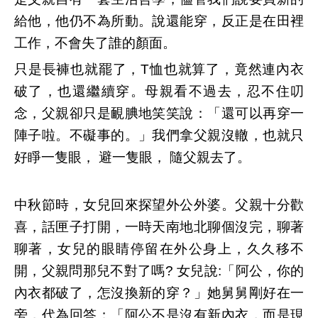
給他，他仍不為所動。說還能穿，反正是在田裡
工作，不會失了誰的顏面。
只是長褲也就罷了，T恤也就算了，竟然連內衣
破了，也還繼續穿。母親看不過去，忍不住叨
念，父親卻只是靦腆地笑笑說：「還可以再穿一
陣子啦。不礙事的。」我們拿父親沒轍，也就只
好睜一隻眼， 避一隻眼， 隨父親去了。
中秋節時，女兒回來探望外公外婆。父親十分歡
喜，話匣子打開，一時天南地北聊個沒完，聊著
聊著，女兒的眼睛停留在外公身上，久久移不
開，父親問那兒不對了嗎? 女兒說:「阿公，你的
內衣都破了，怎沒換新的穿？」她舅舅剛好在一
旁，代為回答；「阿公不是沒有新內衣，而是現