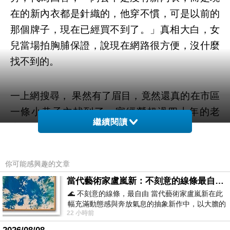
在的新內衣都是針織的，他穿不慣，可是以前的
那個牌子，現在已經買不到了。」真相大白，女
兒當場拍胸脯保證，說現在網路很方便，沒什麼
找不到的。
一上網搜尋， 果然有了眉目，竟然還真的在市區
一條小巷子內找到了一家經營超過四十年的老
繼續閱讀
店。店員到倉庫翻找出好幾件棉質內衣。女兒歡
喜買下後直奔外公家。老人家又歡喜又感動，嚷
著要給錢。怎麼可能收呢。
你可能感興趣的文章
女兒說，阿公是個惜福的人，當孫女的只不過是
當代藝術家盧嵐新：不刻意的線條最自由，讓色彩流動、筆觸自己說話
盡一份心意，能夠如願以償買到，她比誰都開
🌊 不刻意的線條，最自由 當代藝術家盧嵐新在此
幅充滿動態感與奔放氣息的抽象新作中，以大膽的
心。女兒的舉動也讓父親感到十分窩心，小小秋
22 小時前
藍色顏料在白色畫布上揮灑、壓印與流淌
節禮物， 老人家穿在身上，臉上浮現無限歡喜。