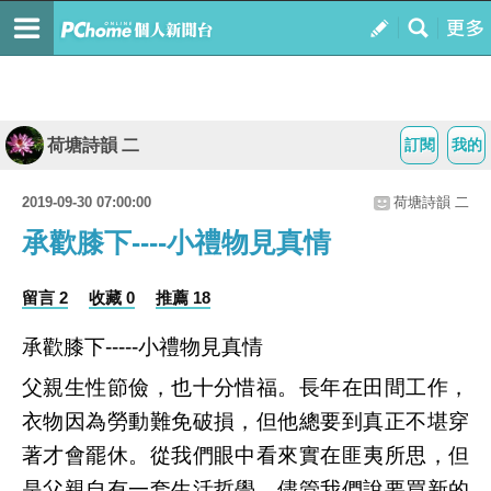
荷塘詩韻 二
訂閱
我的
2019-09-30 07:00:00
荷塘詩韻 二
承歡膝下----小禮物見真情
留言 2
收藏 0
推薦 18
承歡膝下-----小禮物見真情
父親生性節儉，也十分惜福。長年在田間工作，
衣物因為勞動難免破損，但他總要到真正不堪穿
著才會罷休。從我們眼中看來實在匪夷所思，但
是父親自有一套生活哲學，儘管我們說要買新的