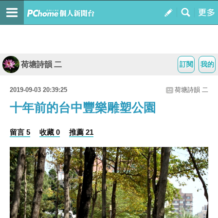
荷塘詩韻 二
訂閱
我的
2019-09-03 20:39:25
荷塘詩韻 二
十年前的台中豐樂雕塑公園
留言 5
收藏 0
推薦 21