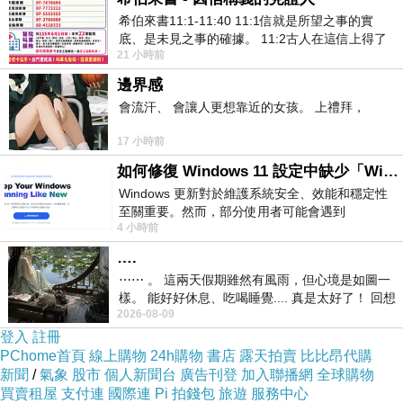
希伯來書11:1-11:40 11:1信就是所望之事的實
底、是未見之事的確據。 11:2古人在這信上得了
21 小時前
美好的證據。 11:3我們因着信、就知道
邊界感
會流汗、 會讓人更想靠近的女孩。 上禮拜，
17 小時前
如何修復 Windows 11 設定中缺少「Windows 更新」？
Windows 更新對於維護系統安全、效能和穩定性
至關重要。然而，部分使用者可能會遇到
4 小時前
Windows 11 設定應用程式中缺少「Windows 更
新」
….
⋯⋯ 。 這兩天假期雖然有風雨，但心境是如圖一
樣。 能好好休息、吃喝睡覺.... 真是太好了！ 回想
2026-08-09
起來，以前根本就很難有這
登入
註冊
PChome首頁
線上購物
24h購物
書店
露天拍賣
比比昂代購
新聞
/
氣象
股市
個人新聞台
廣告刊登
加入聯播網
全球購物
買賣租屋
支付連
國際連
Pi 拍錢包
旅遊
服務中心