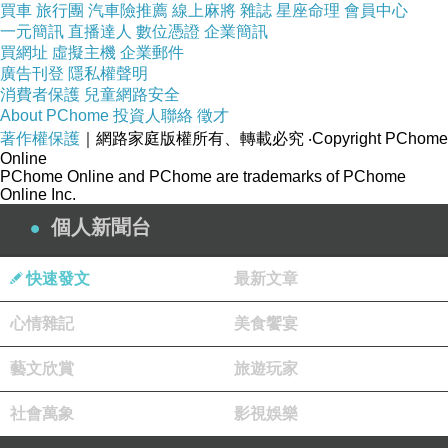
買車
旅行團
汽車險推薦
線上麻將
雜誌
星座命理
會員中心
一元簡訊
直播達人
數位憑證
企業簡訊
買網址
虛擬主機
企業郵件
廣告刊登
隱私權聲明
消費者保護
兒童網路安全
是 哪裡 會有這片水域 還有鴨子? 台中豐樂 雕塑
About PChome
投資人聯絡
徵才
著作權保護
｜網路家庭版權所有、轉載必究
‧Copyright PChome
公園
Online
PChome Online and PChome are trademarks of PChome
Online Inc.
個人新聞台
快速發文
最新文章
心情雜記
美食饗宴
藝文欣賞
旅遊玩家
社會萬象
影視娛樂