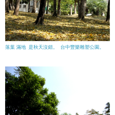
落葉 滿地 是秋天沒錯。 台中豐樂雕塑公園。