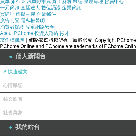
買車
旅行團
汽車險推薦
線上麻將
雜誌
星座命理
會員中心
一元簡訊
直播達人
數位憑證
企業簡訊
買網址
虛擬主機
企業郵件
廣告刊登
隱私權聲明
消費者保護
兒童網路安全
About PChome
投資人聯絡
徵才
著作權保護
｜網路家庭版權所有、轉載必究
‧Copyright PChome
PChome Online and PChome are trademarks of PChome Online
短詩兩首 小荷
個人新聞台
倦鳥歸巢
1
快速發文
心情雜記
日暮時分，歸巢的雀鳥們
枝頭分享一整天故事
藝文欣賞
嘰喳個沒完
社會萬象
老樹宛如母親，
靜靜聆聽
我的站台
直到安靜無聲