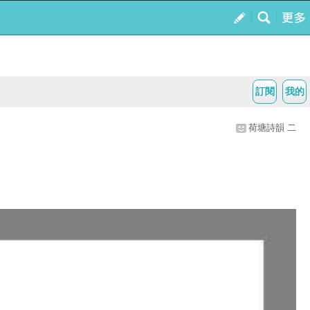
訂閱
我的
荷塘詩韻 二