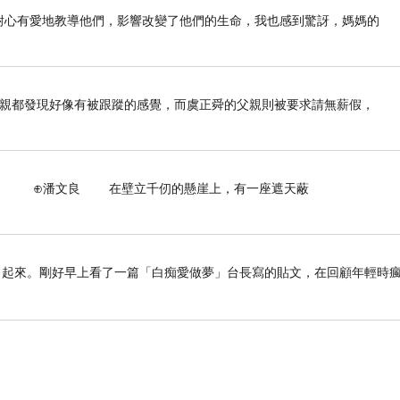
前如何耐心有愛地教導他們，影響改變了他們的生命，我也感到驚訝，媽媽的
母親都發現好像有被跟蹤的感覺，而虞正舜的父親則被要求請無薪假，
壁立千仞的懸崖上，有一座遮天蔽
了起來。剛好早上看了一篇「白痴愛做夢」台長寫的貼文，在回顧年輕時