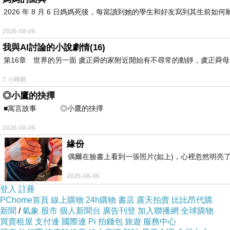
2026 年 8 月 6 日媽媽死後，每當讀到她的學生和好友寫到其生
2026-08-06
我與AI討論的小說劇情(16)
第16章 世界的另一面 虞正舜的家附近開始有不尋常的動靜，虞正舜
7 小時前
◎小鷹的抉擇
■寓言故事 ◎小鷹的抉擇 ⊕潘文良 在
2026-08-06
緣份
偶爾在臉書上看到一張照片(如上)，心裡忽然明亮
2026-08-06
登入
註冊
PChome首頁
線上購物
24h購物
書店
露天拍賣
比比昂代購
新聞
/
氣象
股市
個人新聞台
廣告刊登
加入聯播網
全球購物
買賣租屋
支付連
國際連
Pi 拍錢包
旅遊
服務中心