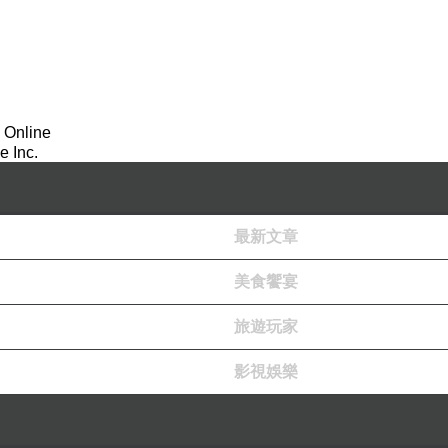
 Online
 Inc.
最新文章
美食饗宴
旅遊玩家
影視娛樂