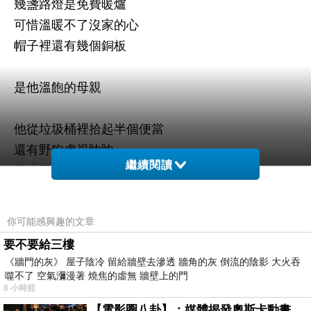
幾盞路燈是免費暖爐
可惜溫暖不了沒家的心
帽子裡還有幾個銅板
是他溫飽的母親
他從垃圾桶裡拾起半個便當
還有野狗虎視眈眈
繼續閱讀
他狼吞虎嚥，差點噎喉魂歸離恨天
存在的意義是什麼?
你可能感興趣的文章
選舉政論喊得震天嘎響
要不要給三樓
《牆門的灰》 屋子陰冷 留給牆壁去滲透 牆角的灰 倒流的陰影 大火吞
他卻只要有飯落肚
噬不了 空氣瀰漫著 燒焦的虛無 牆壁上的門
8 小時前
有屋能遮風避雨
【電影圈八卦】：媒體揭發奧斯卡動畫項目投票醜聞！好萊塢為什麼看不起動畫電影？