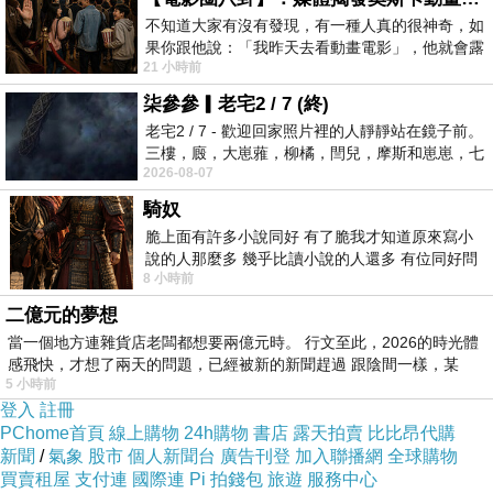
一覺天亮
不知道大家有沒有發現，有一種人真的很神奇，如
他一雙夾腳拖踢踏走
果你跟他說：「我昨天去看動畫電影」，他就會露
21 小時前
出一種慈祥的微笑，然後問你是不是陪小
走向沒有盡頭的大街
柒參參▎老宅2 / 7 (終)
他感恩能隨意逗留
老宅2 / 7 - 歡迎回家照片裡的人靜靜站在鏡子前。
或蹲或站或乞討
三樓，廄，大崽蕥，柳橘，閆兒，摩斯和崽崽，七
不被驅趕
2026-08-07
個人整整齊齊地站在鏡框之外，如同
他彎腰九十度
騎奴
脆上面有許多小說同好 有了脆我才知道原來寫小
鞠躬
說的人那麼多 幾乎比讀小說的人還多 有位同好問
謝天
8 小時前
了一個問題 她說為什麼高中文學獎的
2016/6/25 野薑花詩刊第十七期戳詩徵稿
二億元的夢想
當一個地方連雜貨店老闆都想要兩億元時。 行文至此，2026的時光體
感飛快，才想了兩天的問題，已經被新的新聞趕過 跟陰間一樣，某
5 小時前
登入
註冊
PChome首頁
線上購物
24h購物
書店
露天拍賣
比比昂代購
新聞
/
氣象
股市
個人新聞台
廣告刊登
加入聯播網
全球購物
買賣租屋
支付連
國際連
Pi 拍錢包
旅遊
服務中心