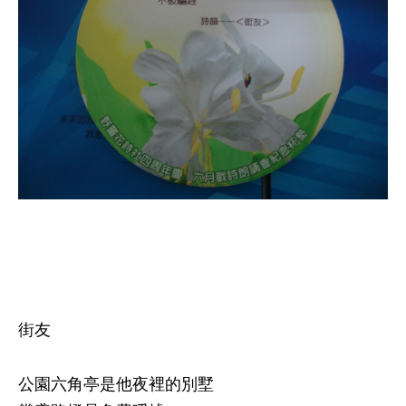
街友
公園六角亭是他夜裡的別墅