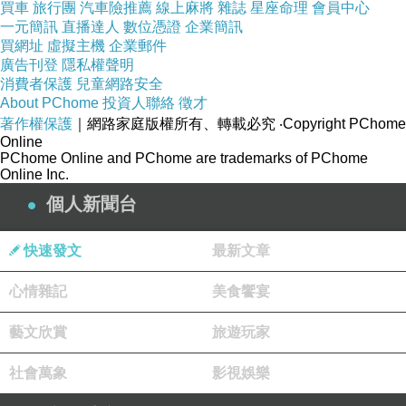
買車
旅行團
汽車險推薦
線上麻將
雜誌
星座命理
會員中心
新詩兩首 ---有荷雜誌 第20期
上一篇：
一元簡訊
直播達人
數位憑證
企業簡訊
野薑花第17期 新詩兩首
下一篇：
買網址
虛擬主機
企業郵件
廣告刊登
隱私權聲明
消費者保護
兒童網路安全
About PChome
投資人聯絡
徵才
著作權保護
｜網路家庭版權所有、轉載必究
‧Copyright PChome
Online
PChome Online and PChome are trademarks of PChome
Online Inc.
個人新聞台
(悄悄話)
2016-06-26 17:28:00
快速發文
最新文章
旅人
心情雜記
美食饗宴
2016-06-25 17:31:01
恭喜大作
藝文欣賞
旅遊玩家
刊登野薑花
社會萬象
影視娛樂
午安安