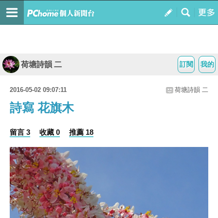
荷塘詩韻 二
訂閱
我的
2016-05-02 09:07:11
荷塘詩韻 二
詩寫 花旗木
留言 3
收藏 0
推薦 18