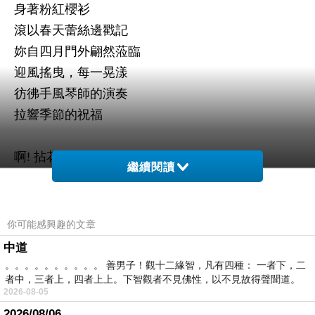
身著粉紅櫻衫
滾以春天蕾絲邊戳記
妳自四月門外翩然蒞臨
迎風搖曳，每一晃漾
彷彿手風琴師的演奏
拉響季節的祝福
啊! 拈花微笑
繼續閱讀
原來美的鑑賞無疆界
你從遙遠的國度前來
展現風采，本質如是熱情
你可能感興趣的文章
花韻藏著童心，一路通行無阻
中道
我抬頭望見藍天白雲相簇擁
。。。。。。。。。。 善男子！觀十二緣智，凡有四種： 一者下，二
者中，三者上，四者上上。下智觀者不見佛性，以不見故得聲聞道。
妳也伸首與松鼠道早安
2026-08-05
2026/08/06