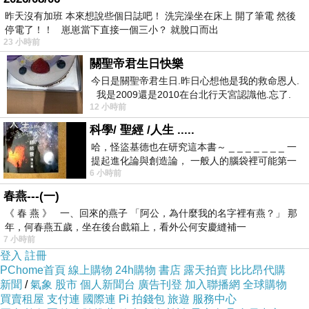
當迷霧散去，整個園區洋溢著一片祥和
昨天沒有加班 本來想說些個日誌吧！ 洗完澡坐在床上 開了筆電 然後
有些美麗的傳說自風中飄來
停電了！！ 崽崽當下直接一個三小？ 就脫口而出
23 小時前
彷彿神諭，神秘而溫柔
關聖帝君生日快樂
我試著兜起夢般裙襬承接落花
今日是關聖帝君生日.昨日心想他是我的救命恩人.
那美，模糊了我不捨地眼眸
我是2009還是2010在台北行天宮認識他.忘了.
12 小時前
一個奇摩交友的網友學
科學/ 聖經 /人生 .....
2016/5/1
哈，怪盜基德也在研究這本書～ _ _ _ _ _ _ _ 一
提起進化論與創造論， 一般人的腦袋裡可能第一
6 小時前
感謝松竹軒分享攝影圖檔，致上深謝。
時間就有「 進化論很科
春燕---(一)
《 春 燕 》 一、回來的燕子 「阿公，為什麼我的名字裡有燕？」 那
年，何春燕五歲，坐在後台戲箱上，看外公何安慶縫補一
7 小時前
登入
註冊
PChome首頁
線上購物
24h購物
書店
露天拍賣
比比昂代購
新聞
/
氣象
股市
個人新聞台
廣告刊登
加入聯播網
全球購物
買賣租屋
支付連
國際連
Pi 拍錢包
旅遊
服務中心