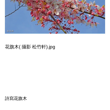
花旗木( 攝影 松竹軒).jpg
詩寫花旗木