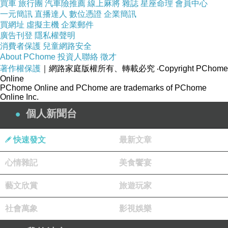
買車
旅行團
汽車險推薦
線上麻將
雜誌
星座命理
會員中心
一元簡訊
直播達人
數位憑證
企業簡訊
買網址
虛擬主機
企業郵件
廣告刊登
隱私權聲明
消費者保護
兒童網路安全
About PChome
投資人聯絡
徵才
著作權保護
｜網路家庭版權所有、轉載必究
‧Copyright PChome
Online
PChome Online and PChome are trademarks of PChome
攝影 張松元 老師 2023. 4
Online Inc.
個人新聞台
快速發文
最新文章
心情雜記
美食饗宴
華文現代詩第九期 詩兩首
上一篇：
藝文欣賞
旅遊玩家
詩寫紅花鐵刀木
下一篇：
社會萬象
影視娛樂