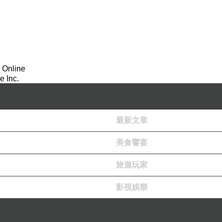
 Online
 Inc.
最新文章
美食饗宴
旅遊玩家
影視娛樂
我幾乎對畫功有種無比的執着，至少面對我不喜歡的畫法，就算那本
畫描繪出動態，是很厲害的。