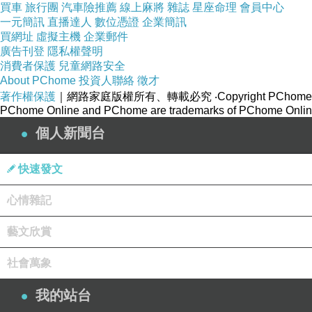
買車
旅行團
汽車險推薦
線上麻將
雜誌
星座命理
會員中心
一元簡訊
直播達人
數位憑證
企業簡訊
買網址
虛擬主機
企業郵件
廣告刊登
隱私權聲明
消費者保護
兒童網路安全
About PChome
投資人聯絡
徵才
著作權保護
｜網路家庭版權所有、轉載必究
‧Copyright PChome
PChome Online and PChome are trademarks of PChome Online
個人新聞台
快速發文
心情雜記
藝文欣賞
社會萬象
最初漫畫家暗森透的《百人魂》吸引我的，一定是畫功。是的，
我的站台
外）。《百人魂》的分鏡及表達很豐富，它總能將原本靜止的圖