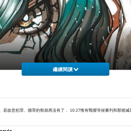
繼續閱讀
知真道以後、若故意犯罪、贖罪的祭就再沒有了． 10:27惟有戰懼等候審判和那燒