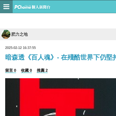
肥力之地
2025-02-12 16:37:55
暗森透《百人魂》- 在殘酷世界下仍堅
留言 0
收藏 0
推薦 2