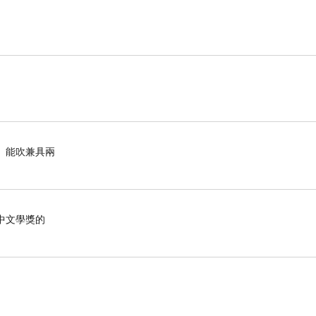
能吸、能吹兼具兩
中文學獎的