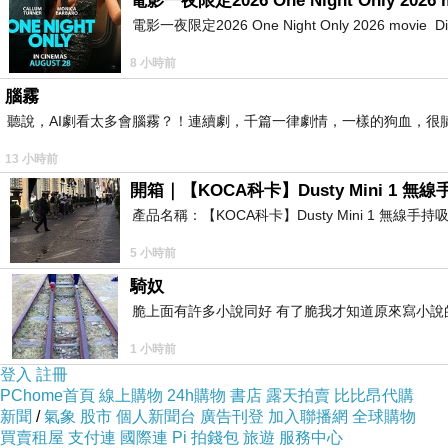
電影一夜限定2026 One Night Only 2026 
電影一夜限定2026 One Night Only 2026 movie Directe
8 小時前
腦霧
聽說，AI劇看太多會腦霧？！連續劇，千篇一律劇情，一樣的狗血，很膩.
13 小時前
開箱｜【KOCA科卡】Dusty Mini 1 無
產品名稱：【KOCA科卡】Dusty Mini 1 無線手
5 小時前
騎奴
脆上面有許多小說同好 有了脆我才知道原來寫小說
1 小時前
登入
註冊
PChome首頁
線上購物
24h購物
書店
露天拍賣
比比昂代購
新聞
/
氣象
股市
個人新聞台
廣告刊登
加入聯播網
全球購物
買賣租屋
支付連
國際連
Pi 拍錢包
旅遊
服務中心